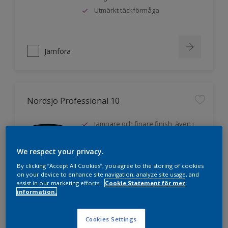
Utmärkt täckförmåga
Jämföra
Nordsjö Professional 10
Jämnare och finare finish, även i
mörka kulörer
Lättare att applicera och fördela
We respect your privacy.
färgen
By clicking “Accept All Cookies”, you agree to the storing of cookies
Utmärkt täckförmåga
on your device to enhance site navigation, analyze site usage, and
assist in our marketing efforts.
Cookie Statement för mer
information.
Jämföra
Cookies Settings