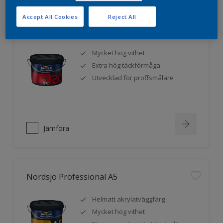
Accept All Cookies
Reject All
Nordsjö Professional 20
Mycket hög vithet
Extra hög täckförmåga
Utvecklad för proffsmålare
Jämföra
Nordsjö Professional A5
Helmatt akrylatväggfärg
Mycket hög vithet