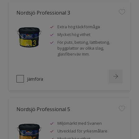
Nordsjö Professional 3
Extra hög täckförmåga
Mycket hög vithet
För puts, betong, lättbetong,
byggplattor av olika slag,
glasfiberväv mm.
Jämföra
Nordsjö Professional 5
Miljömärkt med Svanen
Utvecklad för yrkesmålare
Mycket hög vithet