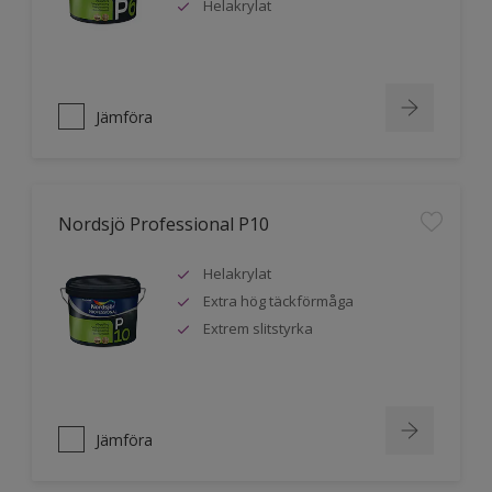
Helakrylat
Jämföra
Nordsjö Professional P10
Helakrylat
Extra hög täckförmåga
Extrem slitstyrka
Jämföra