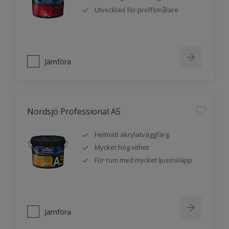
Utvecklad för proffsmålare
Jämföra
Nordsjö Professional A5
Helmatt akrylatväggfärg
Mycket hög vithet
För rum med mycket ljusinsläpp
Jämföra