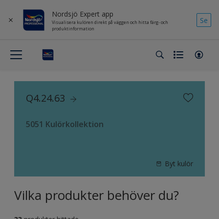
Nordsjö Expert app
Se
Visualisera kulören direkt på väggen och hitta färg- och
produktinformation
Q4.24.63
5051 Kulörkollektion
Byt kulör
Vilka produkter behöver du?