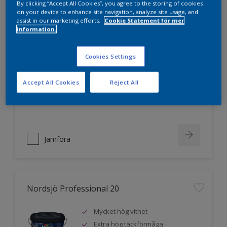
By clicking “Accept All Cookies”, you agree to the storing of cookies
on your device to enhance site navigation, analyze site usage, and
assist in our marketing efforts.
Cookie Statement för mer
information.
Nordsjö Professional 10
Jämnare och finare finish, även i
Cookies Settings
mörka kulörer
Lättare att applicera och fördela
Accept All Cookies
Reject All
färgen
Utmärkt täckförmåga
Jämföra
Nordsjö Professional 20
Mycket hög vithet
Extra hög täckförmåga