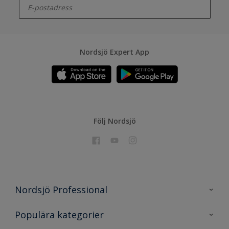
Nordsjö Expert App
Följ Nordsjö
Nordsjö Professional
Kontakta oss
Populära kategorier
En nyans bättre