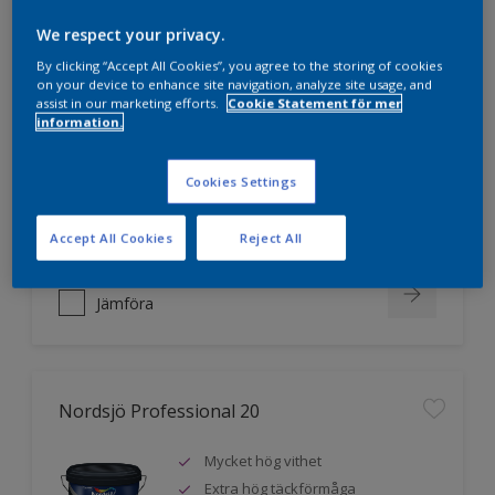
We respect your privacy.
Nordsjö Professional 10
By clicking “Accept All Cookies”, you agree to the storing of cookies
on your device to enhance site navigation, analyze site usage, and
assist in our marketing efforts.
Cookie Statement för mer
Jämnare och finare finish, även i
information.
mörka kulörer
Lättare att applicera och fördela
Cookies Settings
färgen
Utmärkt täckförmåga
Accept All Cookies
Reject All
Jämföra
Nordsjö Professional 20
Mycket hög vithet
Extra hög täckförmåga