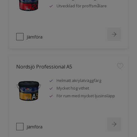
Utvecklad för proffsmålare
Jämföra
Nordsjö Professional A5
Helmatt akrylatväggfärg
Mycket hög vithet
För rum med mycket ljusinsläpp
Jämföra