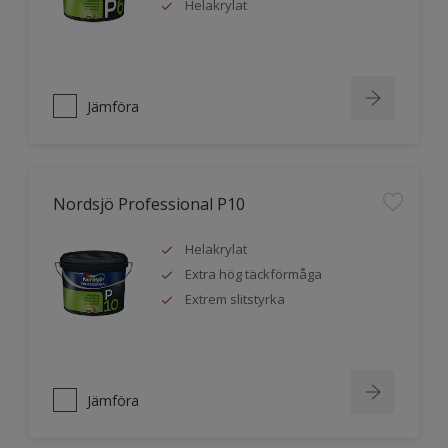
Helakrylat
Jämföra
Nordsjö Professional P10
Helakrylat
Extra hög täckförmåga
Extrem slitstyrka
Jämföra