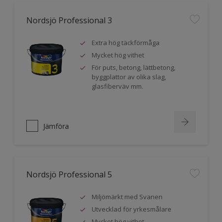
Nordsjö Professional 3
Extra hög täckförmåga
Mycket hög vithet
För puts, betong, lättbetong,
byggplattor av olika slag,
glasfiberväv mm.
Jämföra
Nordsjö Professional 5
Miljömärkt med Svanen
Utvecklad för yrkesmålare
Mycket hög vithet