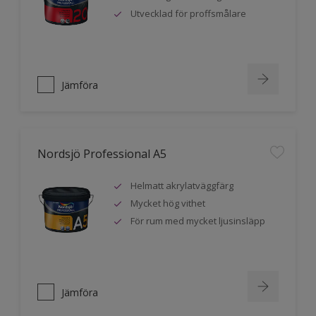
Utvecklad för proffsmålare
Jämföra
Nordsjö Professional A5
Helmatt akrylatväggfärg
Mycket hög vithet
För rum med mycket ljusinsläpp
Jämföra