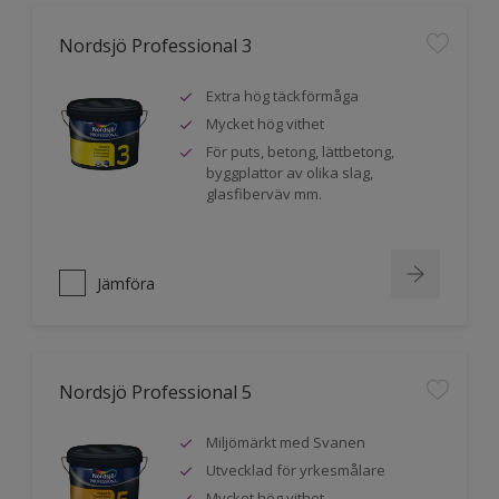
Nordsjö Professional 3
Extra hög täckförmåga
Mycket hög vithet
För puts, betong, lättbetong,
byggplattor av olika slag,
glasfiberväv mm.
Jämföra
Nordsjö Professional 5
Miljömärkt med Svanen
Utvecklad för yrkesmålare
Mycket hög vithet