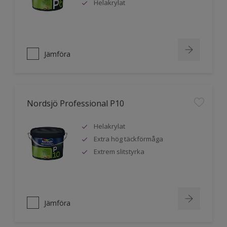
Helakrylat
Jämföra
Nordsjö Professional P10
Helakrylat
Extra hög täckförmåga
Extrem slitstyrka
Jämföra