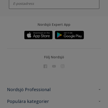
Nordsjö Expert App
Följ Nordsjö
Nordsjö Professional
Kontakta oss
Populära kategorier
En nyans bättre