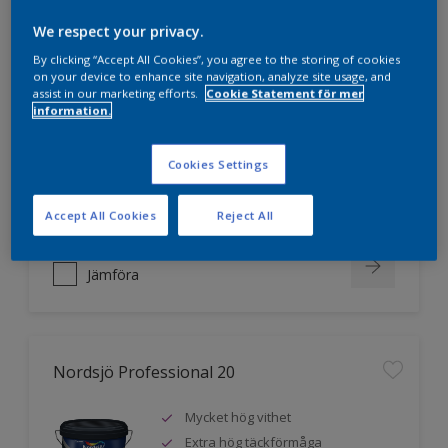
We respect your privacy.
Nordsjö Professional 10
By clicking “Accept All Cookies”, you agree to the storing of cookies
on your device to enhance site navigation, analyze site usage, and
assist in our marketing efforts.
Cookie Statement för mer
Jämnare och finare finish, även i
information.
mörka kulörer
Lättare att applicera och fördela
Cookies Settings
färgen
Utmärkt täckförmåga
Accept All Cookies
Reject All
Jämföra
Nordsjö Professional 20
Mycket hög vithet
Extra hög täckförmåga