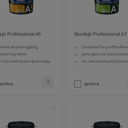
jö Professional A5
Nordsjö Professional A7
lmatt akrylatväggfärg
Utvecklad för proffsmålar
cket hög vithet
Jämn glans för bästa slutre
r rum med mycket ljusinsläpp
För rum med mycket ljusin
Jämföra
Jämföra