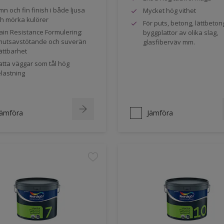
mn och fin finish i både ljusa
Mycket hög vithet
h mörka kulörer
För puts, betong, lättbeton
ain Resistance Formulering:
byggplattor av olika slag,
utsavstötande och suverän
glasfiberväv mm.
ättbarhet
tta väggar som tål hög
lastning
Jämföra
Jämföra