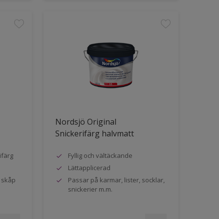
Nordsjö Original
Snickerifärg halvmatt
ifärg
Fyllig och vältäckande
Lättapplicerad
h skåp
Passar på karmar, lister, socklar,
snickerier m.m.