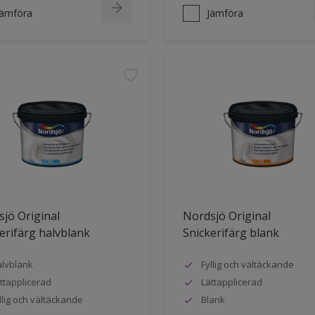
Jämföra
Jämföra
jö Original
Nordsjö Original
erifärg halvblank
Snickerifärg blank
lvblank
Fyllig och vältäckande
ttapplicerad
Lättapplicerad
llig och vältäckande
Blank