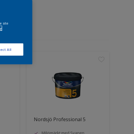
e site
r
ect All
Nordsjö Professional 5
Miljömärkt med Svanen