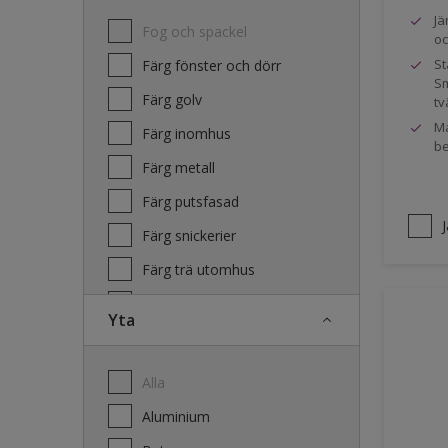
Jä
Fog och spackel
oc
St
Färg fönster och dörr
Sm
Färg golv
tv
Ma
Färg inomhus
be
Färg metall
Färg putsfasad
Färg snickerier
Färg trä utomhus
Grundfärg och tvätt
Yta
Lacker
Laserande träfasad
Alla
Lim
Aluminium
Terrass- och utemöbeloljor