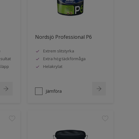
Nordsjö Professional P6
e
Extrem slitstyrka
sultat
Extra hög täckförmåga
släpp
Helakrylat
Jämföra