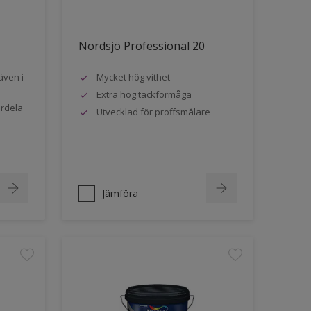
Nordsjö Professional 20
även i
Mycket hög vithet
Extra hög täckförmåga
ördela
Utvecklad för proffsmålare
Jämföra