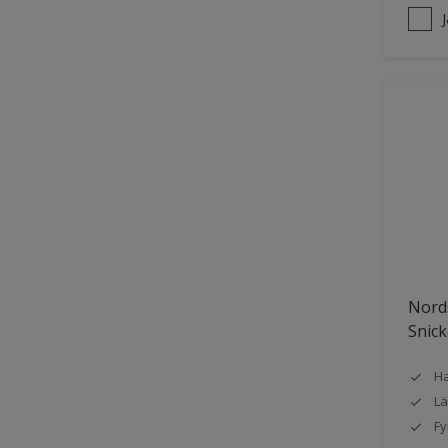
Nords
Snick
Ha
Lä
Fy