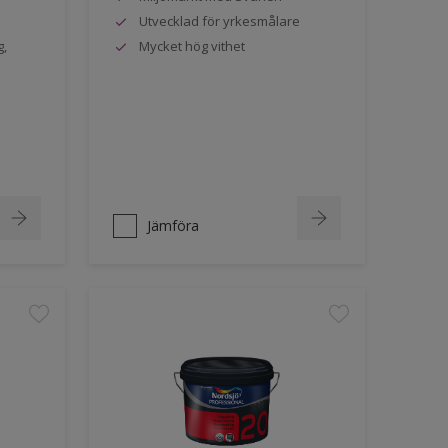
Utvecklad för yrkesmålare
g,
Mycket hög vithet
Jämföra