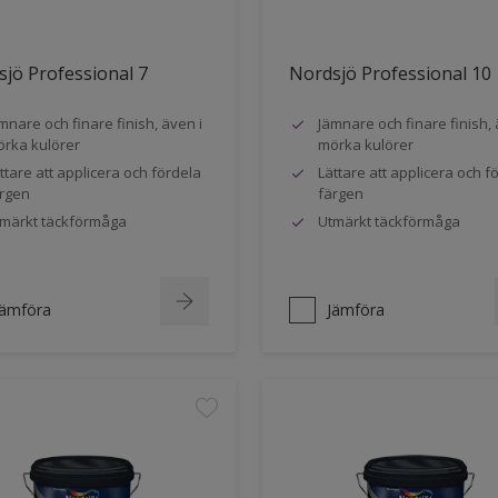
jö Professional 7
Nordsjö Professional 10
mnare och finare finish, även i
Jämnare och finare finish, 
rka kulörer
mörka kulörer
ttare att applicera och fördela
Lättare att applicera och f
rgen
färgen
märkt täckförmåga
Utmärkt täckförmåga
Jämföra
Jämföra