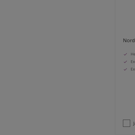
Stuck
Stål
Tak exteriör
Tak inomhus
Nords
Tapet
He
Terrass
Ex
Trappa
Ex
Trä
Trä panel
Träpanel inomhus
Utemöbler
Vägg inomhus
Ytterdörr