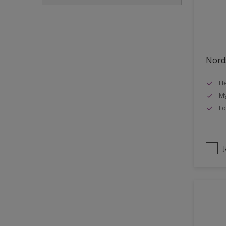
Golvlist
Icke-järnmetaller
Metall
Nords
Möbler
He
Painted surfaces
My
Plattor
Fö
Puts och betong
Radiatorer
Räcken
Skåp
Småmöbler
Snickeri, list och trädetaljer
Staket