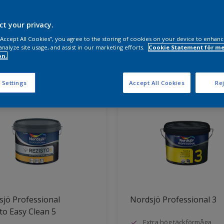
a produkter behöver du?
ct your privacy.
 “Accept All Cookies”, you agree to the storing of cookies on your device to enhanc
analyze site usage, and assist in our marketing efforts.
Cookie Statement för me
on.
ter hittade
 Settings
Accept All Cookies
Rej
jö Professional
Nordsjö Professional 3
to Easy Clean 5
Extra hög täckförmåga