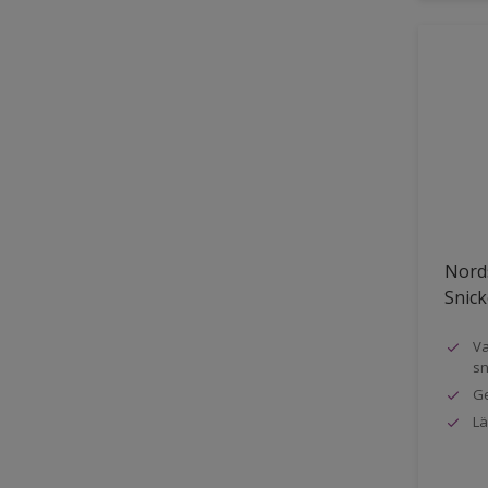
Nords
Snick
Va
sn
Ge
Lä