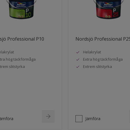
jö Professional P10
Nordsjö Professional P2
lakrylat
Helakrylat
tra hög täckförmåga
Extra hög täckförmåga
trem slitstyrka
Extrem slitstyrka
Jämföra
Jämföra