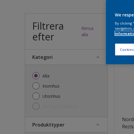
Vilk
We respe
Filtrera
By clicking
Rensa
navigation, 
efter
informati
34
produk
alla
Cookies
Kategori
Alla
Inomhus
Utomhus
Verktyg & tillbehör
Nords
Produkttyper
Rezis