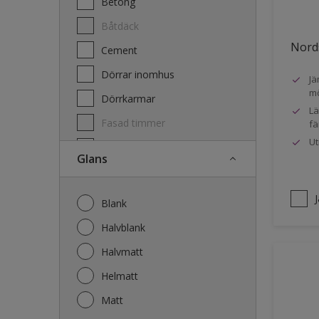
Betong
Båtdäck
Nords
Cement
Dörrar inomhus
Jä
mö
Dörrkarmar
Lä
Fasad timmer
fä
Ut
Fasad trä
Glans
Fönster
Fönsterkarmar
Blank
Galvaniserat stål
Halvblank
Garage
Halvmatt
Gips
Helmatt
Gjutet
Matt
Golv