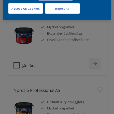
Accept All Cookies
Reject All
Nordsjö Professional 20
Mycket hög vithet
Extra hög täckförmåga
Utvecklad för proffsmålare
Jämföra
Nordsjö Professional A5
Helmatt akrylatväggfärg
Mycket hög vithet