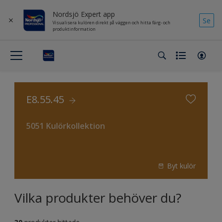
Nordsjö Expert app
Se
Visualisera kulören direkt på väggen och hitta färg- och
produktinformation
E8.55.45
5051 Kulörkollektion
Byt kulör
Vilka produkter behöver du?