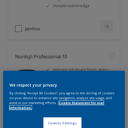
Utmärkt täckförmåga
Jämföra
Nordsjö Professional 10
Jämnare och finare finish, även i
mörka kulörer
Lättare att applicera och fördela
We respect your privacy.
färgen
By clicking “Accept All Cookies”, you agree to the storing of cookies
Utmärkt täckförmåga
on your device to enhance site navigation, analyze site usage, and
assist in our marketing efforts.
Cookie Statement för mer
information.
Jämföra
Cookies Settings