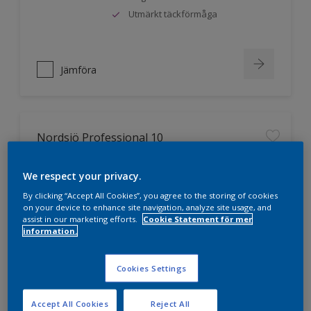
Utmärkt täckförmåga
Jämföra
Nordsjö Professional 10
Jämnare och finare finish, även i
We respect your privacy.
mörka kulörer
By clicking “Accept All Cookies”, you agree to the storing of cookies
Lättare att applicera och fördela
on your device to enhance site navigation, analyze site usage, and
färgen
assist in our marketing efforts.
Cookie Statement för mer
Utmärkt täckförmåga
information.
Cookies Settings
Jämföra
Accept All Cookies
Reject All