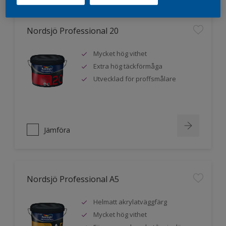
Nordsjö Professional 20
Mycket hög vithet
Extra hög täckförmåga
Utvecklad för proffsmålare
Jämföra
Nordsjö Professional A5
Helmatt akrylatväggfärg
Mycket hög vithet