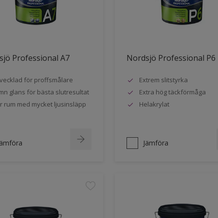
jö Professional A7
Nordsjö Professional P6
vecklad för proffsmålare
Extrem slitstyrka
mn glans för bästa slutresultat
Extra hög täckförmåga
r rum med mycket ljusinsläpp
Helakrylat
Jämföra
Jämföra