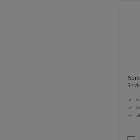
Nords
Snick
Va
Ge
Lä