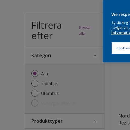
Vilk
We respe
Filtrera
By clicking
Rensa
navigation, 
efter
informati
31
produk
alla
Cookies
Kategori
Alla
Inomhus
Utomhus
Verktyg & tillbehör
Nords
Produkttyper
Rezis