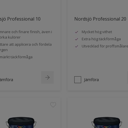
jö Professional 10
Nordsjö Professional 20
mnare och finare finish, även i
Mycket hög vithet
rka kulörer
Extra hög täckförmåga
ttare att applicera och fördela
Utvecklad för proffsmålar
rgen
märkt täckförmåga
Jämföra
Jämföra