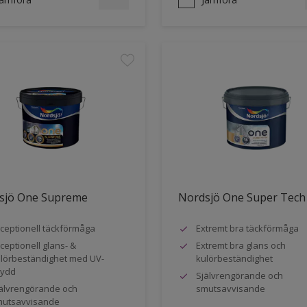
sjö One Supreme
Nordsjö One Super Tech
ceptionell täckförmåga
Extremt bra täckförmåga
ceptionell glans- &
Extremt bra glans och
lörbeständighet med UV-
kulörbeständighet
kydd
Självrengörande och
älvrengörande och
smutsavvisande
utsavvisande