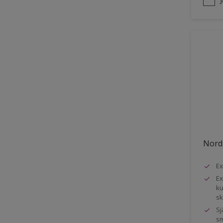
Nord
Ex
Ex
ku
s
Sj
sm