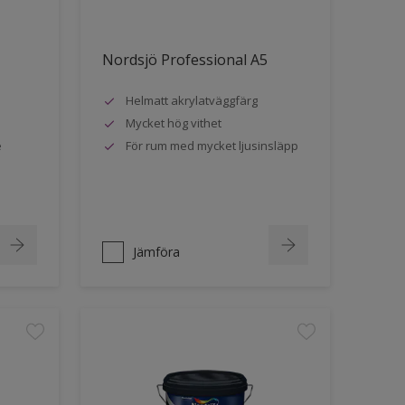
Nordsjö Professional A5
Helmatt akrylatväggfärg
Mycket hög vithet
e
För rum med mycket ljusinsläpp
Jämföra