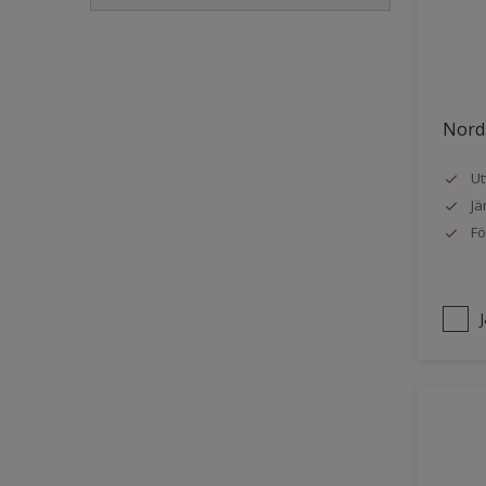
Golvlist
Icke-järnmetaller
Metall
Nords
Möbler
Ut
Painted surfaces
Jä
Plattor
Fö
Puts och betong
Radiatorer
Räcken
Skåp
Småmöbler
Snickeri, list och trädetaljer
Staket