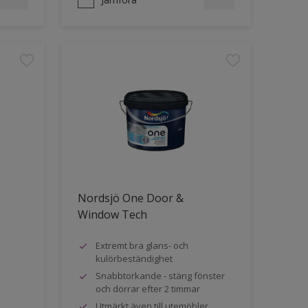
Nordsjö One Door &
Window Tech
Extremt bra glans- och
kulörbeständighet
Snabbtorkande - stäng fönster
och dörrar efter 2 timmar
Utmärkt även till utemöbler,