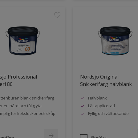
jö Professional
Nordsjö Original
eri 80
Snickerifärg halvblank
ttenburen blank snickerifärg
Halvblank
r en hård och tålig yta
Lättapplicerad
mplig för köksluckor och skåp
Fyllig och vältäckande
Jämföra
Jämföra