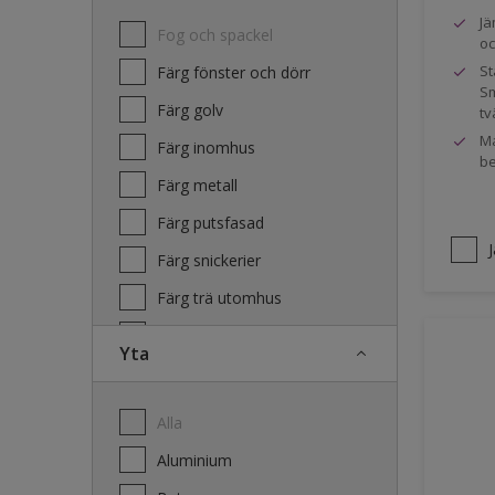
Jä
Fog och spackel
oc
St
Färg fönster och dörr
Sm
Färg golv
tv
Ma
Färg inomhus
be
Färg metall
Färg putsfasad
Färg snickerier
Färg trä utomhus
Grundfärg och tvätt
Yta
Lacker
Laserande träfasad
Alla
Lim
Aluminium
Terrass- och utemöbeloljor