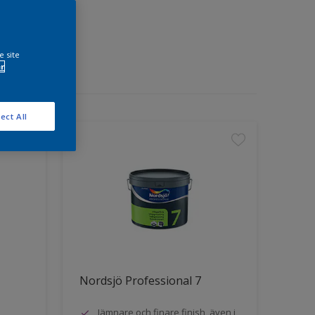
e site
r
ect All
Nordsjö Professional 7
Jämnare och finare finish, även i