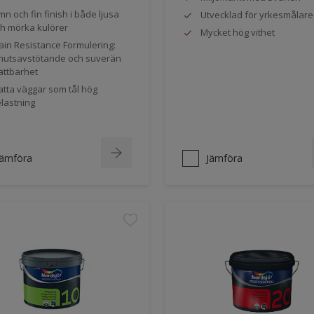
mn och fin finish i både ljusa
Utvecklad för yrkesmålare
h mörka kulörer
Mycket hög vithet
ain Resistance Formulering:
utsavstötande och suverän
ättbarhet
tta väggar som tål hög
lastning
Jämföra
Jämföra