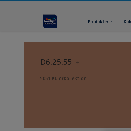
Produkter
Kul
D6.25.55
5051 Kulörkollektion