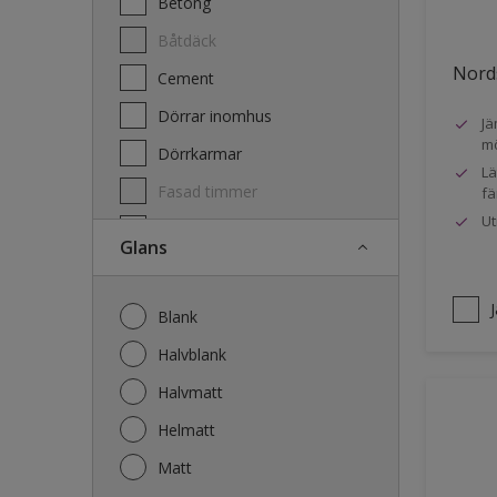
Betong
Båtdäck
Nords
Cement
Dörrar inomhus
Jä
mö
Dörrkarmar
Lä
Fasad timmer
fä
Ut
Fasad trä
Glans
Fönster
Fönsterkarmar
Blank
Galvaniserat stål
Halvblank
Garage
Halvmatt
Gips
Helmatt
Gjutet
Matt
Golv