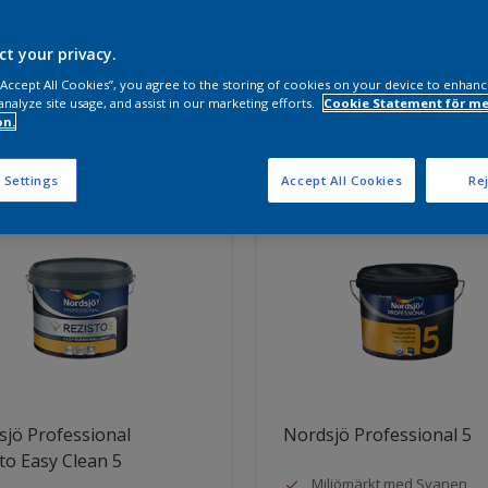
a produkter behöver du?
ct your privacy.
 “Accept All Cookies”, you agree to the storing of cookies on your device to enhanc
analyze site usage, and assist in our marketing efforts.
Cookie Statement för me
on.
ter hittade
 Settings
Accept All Cookies
Rej
jö Professional
Nordsjö Professional 5
to Easy Clean 5
Miljömärkt med Svanen