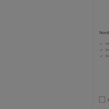
Stuck
Stål
Tak exteriör
Tak inomhus
Nords
Tapet
He
Terrass
Ex
Trappa
Ex
Trä
Trä panel
Träpanel inomhus
Utemöbler
Vägg inomhus
Ytterdörr