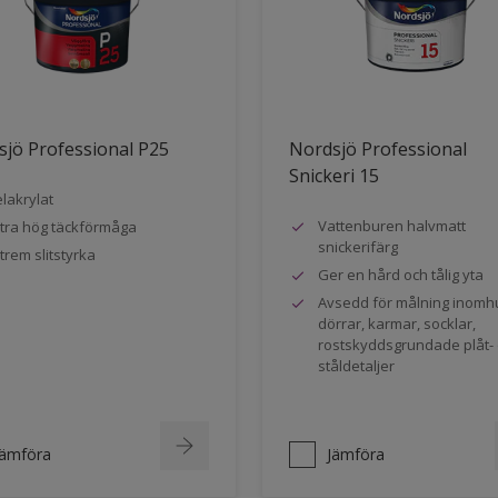
jö Professional P25
Nordsjö Professional
Snickeri 15
lakrylat
Vattenburen halvmatt
tra hög täckförmåga
snickerifärg
trem slitstyrka
Ger en hård och tålig yta
Avsedd för målning inomh
dörrar, karmar, socklar,
rostskyddsgrundade plåt-
ståldetaljer
Jämföra
Jämföra