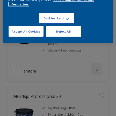
information.
Nordsjö Professional 10
Cookies Settings
Jämnare och finare finish, även i
Accept All Cookies
Reject All
mörka kulörer
Lättare att applicera och fördela
färgen
Utmärkt täckförmåga
Jämföra
Nordsjö Professional 20
Mycket hög vithet
Extra hög täckförmåga