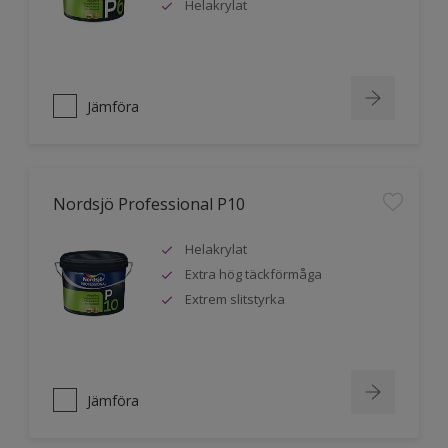
Helakrylat
Jämföra
Nordsjö Professional P10
Helakrylat
Extra hög täckförmåga
Extrem slitstyrka
Jämföra