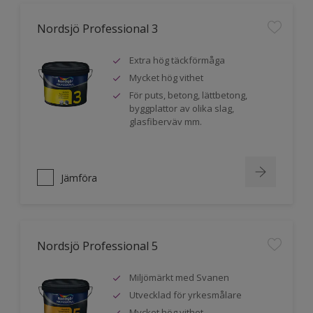
Nordsjö Professional 3
Extra hög täckförmåga
Mycket hög vithet
För puts, betong, lättbetong,
byggplattor av olika slag,
glasfiberväv mm.
Jämföra
Nordsjö Professional 5
Miljömärkt med Svanen
Utvecklad för yrkesmålare
Mycket hög vithet