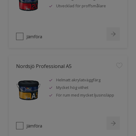
Utvecklad för proffsmålare
Jämföra
Nordsjö Professional A5
Helmatt akrylatväggfärg
Mycket hög vithet
För rum med mycket ljusinsläpp
Jämföra