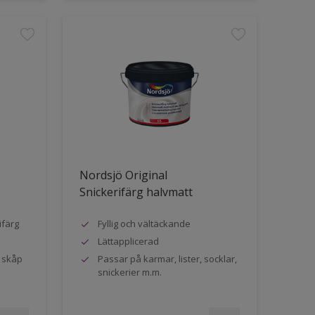
Nordsjö Original
Snickerifärg halvmatt
ifärg
Fyllig och vältäckande
Lättapplicerad
h skåp
Passar på karmar, lister, socklar,
snickerier m.m.