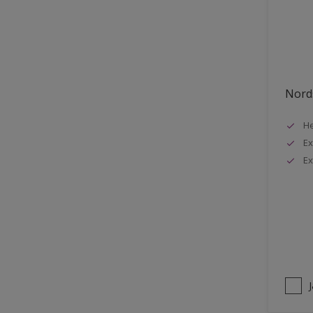
Stuck
Stål
Tak exteriör
Tak inomhus
Nords
Tapet
He
Terrass
Ex
Trappa
Ex
Trä
Trä panel
Träpanel inomhus
Utemöbler
Vägg inomhus
Ytterdörr