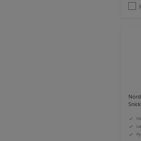
Nords
Snick
Ha
Lä
Fy