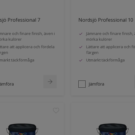
jö Professional 7
Nordsjö Professional 10
mnare och finare finish, även i
Jämnare och finare finish, 
rka kulörer
mörka kulörer
ttare att applicera och fördela
Lättare att applicera och f
rgen
färgen
märkt täckförmåga
Utmärkt täckförmåga
Jämföra
Jämföra