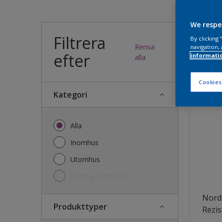
Vilk
We respe
Filtrera
By clicking
Rensa
navigation, 
efter
informati
34
produk
alla
Cookies
Kategori
Alla
Inomhus
Utomhus
Verktyg & tillbehör
Nords
Produkttyper
Rezis