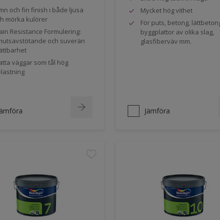
mn och fin finish i både ljusa
Mycket hög vithet
h mörka kulörer
För puts, betong, lättbeton
ain Resistance Formulering:
byggplattor av olika slag,
utsavstötande och suverän
glasfiberväv mm.
ättbarhet
tta väggar som tål hög
lastning
Jämföra
Jämföra