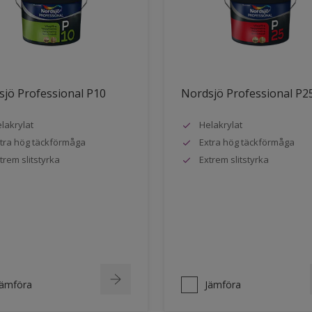
jö Professional P10
Nordsjö Professional P2
lakrylat
Helakrylat
tra hög täckförmåga
Extra hög täckförmåga
trem slitstyrka
Extrem slitstyrka
Jämföra
Jämföra