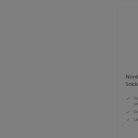
Nords
Snick
Va
sn
Ge
Lä