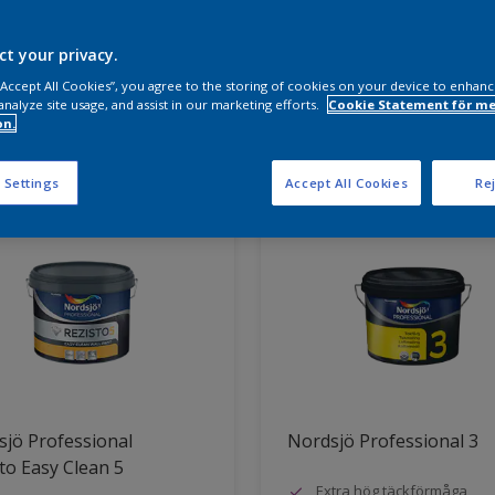
a produkter behöver du?
ct your privacy.
 “Accept All Cookies”, you agree to the storing of cookies on your device to enhanc
analyze site usage, and assist in our marketing efforts.
Cookie Statement för me
on.
ter hittade
 Settings
Accept All Cookies
Rej
jö Professional
Nordsjö Professional 3
to Easy Clean 5
Extra hög täckförmåga