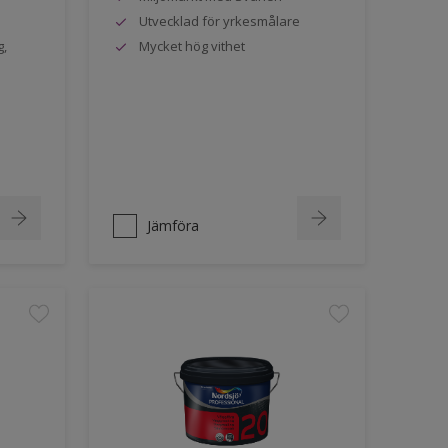
Utvecklad för yrkesmålare
g,
Mycket hög vithet
Jämföra