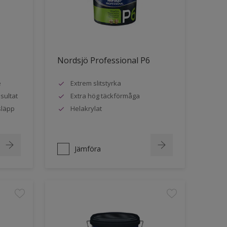
Nordsjö Professional P6
e
Extrem slitstyrka
sultat
Extra hög täckförmåga
släpp
Helakrylat
Jämföra