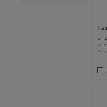
Golvlist
Icke-järnmetaller
Metall
Nords
Möbler
He
Painted surfaces
My
Plattor
Fö
Puts och betong
Radiatorer
Räcken
Skåp
Småmöbler
Snickeri, list och trädetaljer
Staket