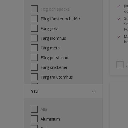
Jä
Fog och spackel
oc
St
Färg fönster och dörr
Sm
Färg golv
tv
Ma
Färg inomhus
be
Färg metall
Färg putsfasad
Färg snickerier
Färg trä utomhus
Grundfärg och tvätt
Yta
Lacker
Laserande träfasad
Alla
Lim
Aluminium
Terrass- och utemöbeloljor