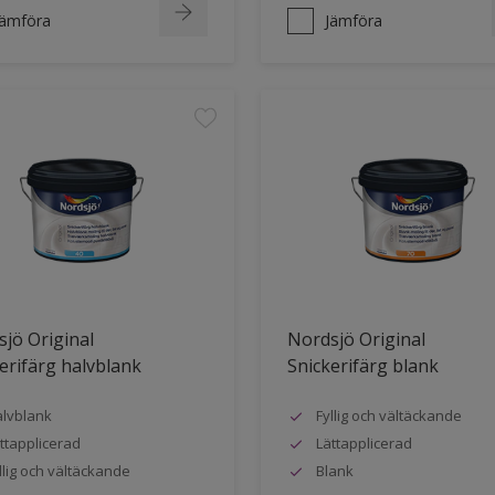
Jämföra
Jämföra
jö Original
Nordsjö Original
erifärg halvblank
Snickerifärg blank
lvblank
Fyllig och vältäckande
ttapplicerad
Lättapplicerad
llig och vältäckande
Blank