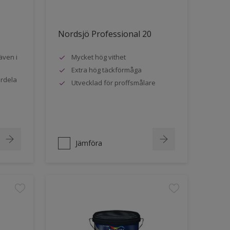
Nordsjö Professional 20
även i
Mycket hög vithet
Extra hög täckförmåga
ördela
Utvecklad för proffsmålare
Jämföra