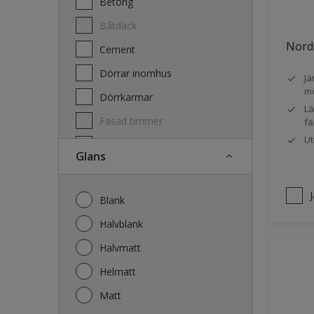
Betong
Båtdäck
Nords
Cement
Dörrar inomhus
Jä
mö
Dörrkarmar
Lä
Fasad timmer
fä
Ut
Fasad trä
Glans
Fönster
Fönsterkarmar
Blank
Galvaniserat stål
Halvblank
Garage
Halvmatt
Gips
Helmatt
Gjutet
Matt
Golv