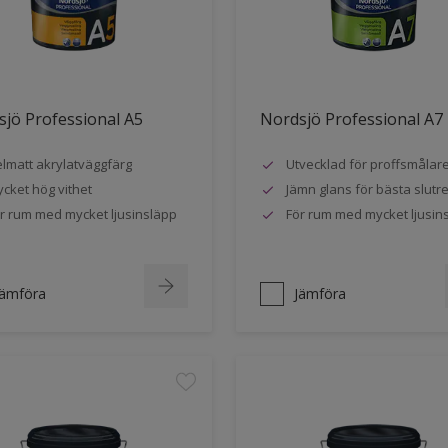
jö Professional A5
Nordsjö Professional A7
lmatt akrylatväggfärg
Utvecklad för proffsmålar
cket hög vithet
Jämn glans för bästa slutre
r rum med mycket ljusinsläpp
För rum med mycket ljusin
Jämföra
Jämföra