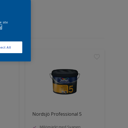
e site
r
ect All
Nordsjö Professional 5
Miljömärkt med Svanen