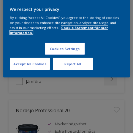
We respect your privacy.
Nordsjö Professional 10
By clicking “Accept All Cookies”, you agree to the storing of cookies
on your device to enhance site navigation, analyze site usage, and
assist in our marketing efforts.
Cookie Statement för mer
Jämnare och finare finish, även i
information.
mörka kulörer
Lättare att applicera och fördela
Cookies Settings
färgen
Utmärkt täckförmåga
Accept All Cookies
Reject All
Jämföra
Nordsjö Professional 20
Mycket hög vithet
Extra hög täckförmåga