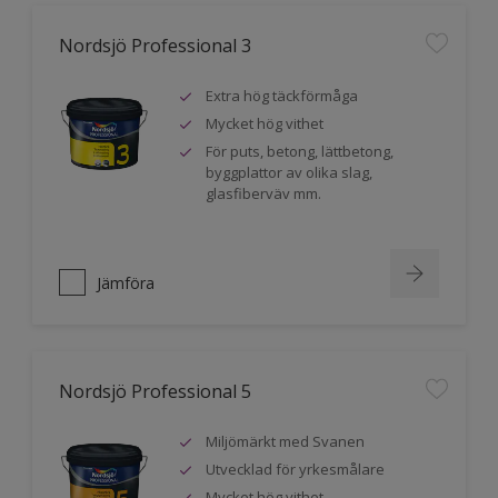
Nordsjö Professional 3
Extra hög täckförmåga
Mycket hög vithet
För puts, betong, lättbetong,
byggplattor av olika slag,
glasfiberväv mm.
Jämföra
Nordsjö Professional 5
Miljömärkt med Svanen
Utvecklad för yrkesmålare
Mycket hög vithet