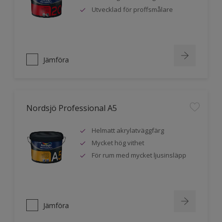
Utvecklad för proffsmålare
Jämföra
Nordsjö Professional A5
Helmatt akrylatväggfärg
Mycket hög vithet
För rum med mycket ljusinsläpp
Jämföra