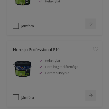
Helakrylat
Jämföra
Nordsjö Professional P10
Helakrylat
Extra hög täckförmåga
Extrem slitstyrka
Jämföra