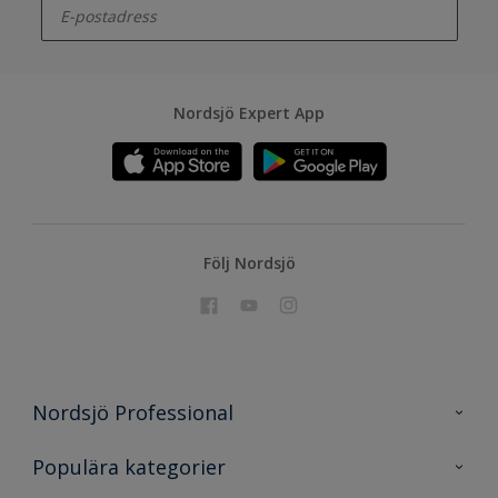
Nordsjö Expert App
Följ Nordsjö
Nordsjö Professional
Kontakta oss
Populära kategorier
En nyans bättre