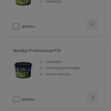
Helakrylat
Jämföra
Nordsjö Professional P10
Helakrylat
Extra hög täckförmåga
Extrem slitstyrka
Jämföra