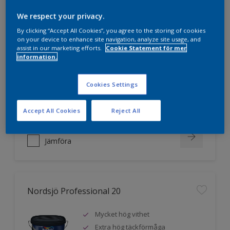
We respect your privacy.
Nordsjö Professional 10
By clicking “Accept All Cookies”, you agree to the storing of cookies
on your device to enhance site navigation, analyze site usage, and
assist in our marketing efforts.
Cookie Statement för mer
Jämnare och finare finish, även i
information.
mörka kulörer
Lättare att applicera och fördela
Cookies Settings
färgen
Utmärkt täckförmåga
Accept All Cookies
Reject All
Jämföra
Nordsjö Professional 20
Mycket hög vithet
Extra hög täckförmåga