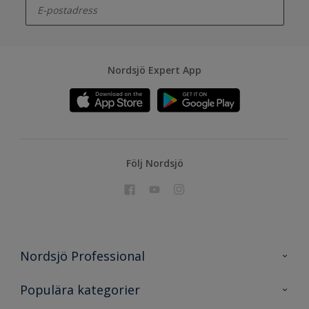
Nordsjö Expert App
Följ Nordsjö
Nordsjö Professional
Kontakta oss
Populära kategorier
En nyans bättre