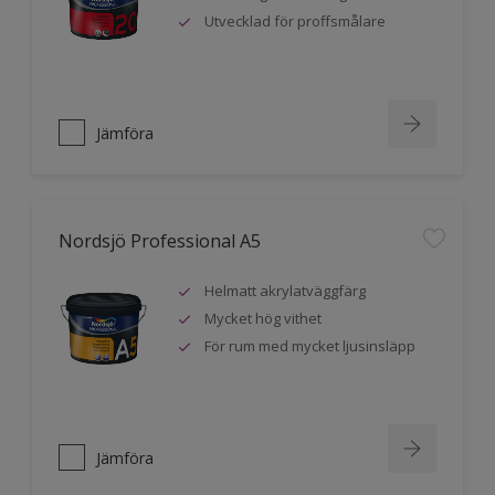
Utvecklad för proffsmålare
Jämföra
Nordsjö Professional A5
Helmatt akrylatväggfärg
Mycket hög vithet
För rum med mycket ljusinsläpp
Jämföra