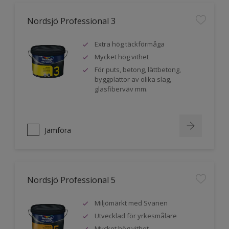
Nordsjö Professional 3
Extra hög täckförmåga
Mycket hög vithet
För puts, betong, lättbetong,
byggplattor av olika slag,
glasfiberväv mm.
Jämföra
Nordsjö Professional 5
Miljömärkt med Svanen
Utvecklad för yrkesmålare
Mycket hög vithet