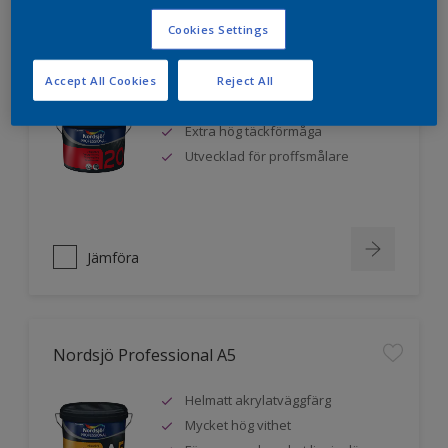
Cookies Settings
Nordsjö Professional 20
Accept All Cookies
Reject All
Mycket hög vithet
Extra hög täckförmåga
Utvecklad för proffsmålare
Jämföra
Nordsjö Professional A5
Helmatt akrylatväggfärg
Mycket hög vithet