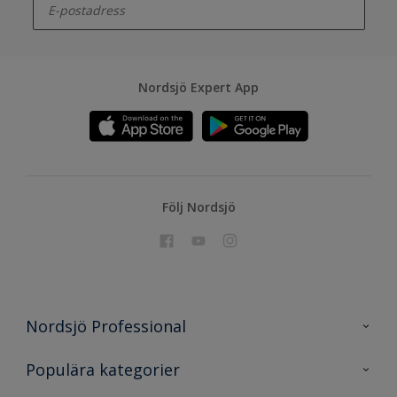
Nordsjö Expert App
Följ Nordsjö
Nordsjö Professional
Kontakta oss
Populära kategorier
En nyans bättre