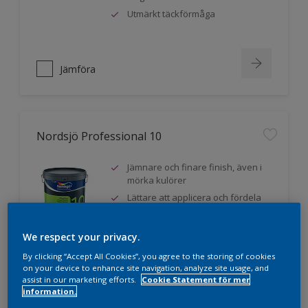
Utmärkt täckförmåga
Jämföra
Nordsjö Professional 10
Jämnare och finare finish, även i
mörka kulörer
Lättare att applicera och fördela
färgen
Utmärkt täckförmåga
We respect your privacy.
By clicking “Accept All Cookies”, you agree to the storing of cookies
on your device to enhance site navigation, analyze site usage, and
assist in our marketing efforts.
Cookie Statement för mer
Jämföra
information.