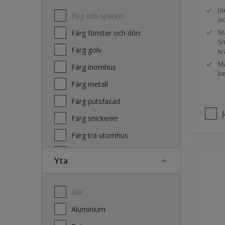
Jä
Fog och spackel
oc
St
Färg fönster och dörr
Sm
Färg golv
tv
Ma
Färg inomhus
be
Färg metall
Färg putsfasad
Färg snickerier
Färg trä utomhus
Grundfärg och tvätt
Yta
Lacker
Laserande träfasad
Alla
Lim
Aluminium
Terrass- och utemöbeloljor