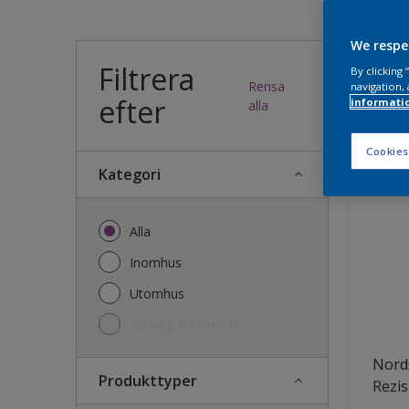
Vilk
We respe
Filtrera
By clicking
Rensa
navigation, 
efter
informati
34
produk
alla
Cookies
Kategori
Alla
Inomhus
Utomhus
Verktyg & tillbehör
Nords
Produkttyper
Rezis