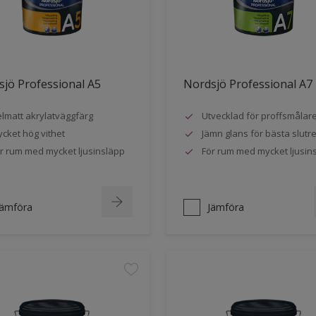
jö Professional A5
Nordsjö Professional A7
lmatt akrylatväggfärg
Utvecklad för proffsmålar
cket hög vithet
Jämn glans för bästa slutre
r rum med mycket ljusinsläpp
För rum med mycket ljusin
Jämföra
Jämföra