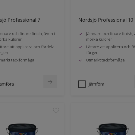
jö Professional 7
Nordsjö Professional 10
mnare och finare finish, även i
Jämnare och finare finish, 
rka kulörer
mörka kulörer
ttare att applicera och fördela
Lättare att applicera och f
rgen
färgen
märkt täckförmåga
Utmärkt täckförmåga
Jämföra
Jämföra