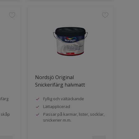
Nordsjö Original
Snickerifärg halvmatt
ifärg
Fyllig och vältäckande
Lättapplicerad
h skåp
Passar på karmar, lister, socklar,
snickerier m.m.