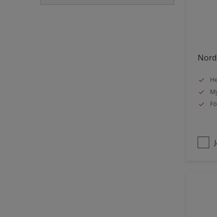
Golvlist
Icke-järnmetaller
Metall
Nords
Möbler
He
Painted surfaces
My
Plattor
Fö
Puts och betong
Radiatorer
Räcken
Skåp
Småmöbler
Snickeri, list och trädetaljer
Staket