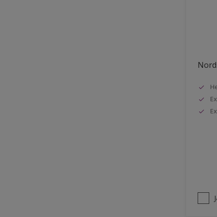
Stuck
Stål
Tak exteriör
Tak inomhus
Nords
Tapet
He
Terrass
Ex
Trappa
Ex
Trä
Trä panel
Träpanel inomhus
Utemöbler
Vägg inomhus
Ytterdörr