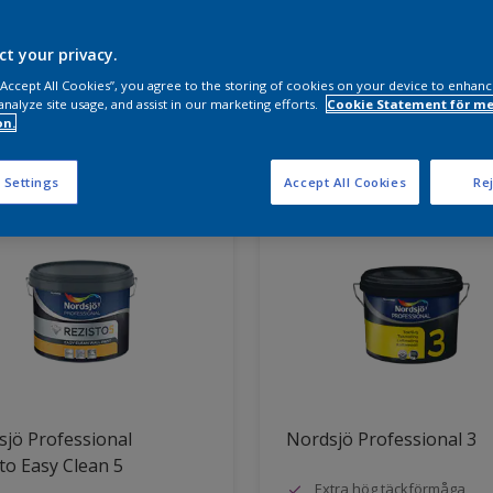
a produkter behöver du?
ct your privacy.
 “Accept All Cookies”, you agree to the storing of cookies on your device to enhanc
analyze site usage, and assist in our marketing efforts.
Cookie Statement för me
on.
ter hittade
 Settings
Accept All Cookies
Rej
jö Professional
Nordsjö Professional 3
to Easy Clean 5
Extra hög täckförmåga