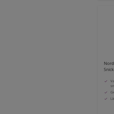
Nords
Snick
Va
sn
Ge
Lä