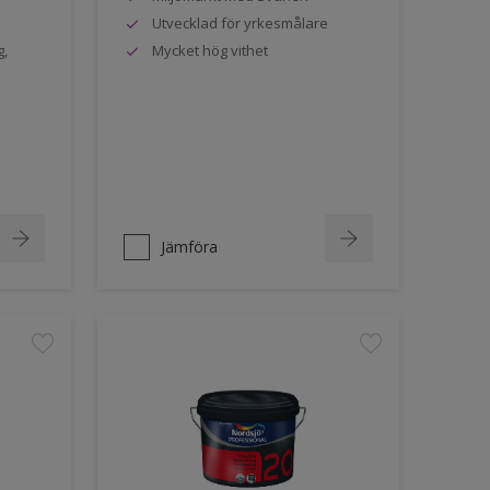
Utvecklad för yrkesmålare
g,
Mycket hög vithet
Jämföra