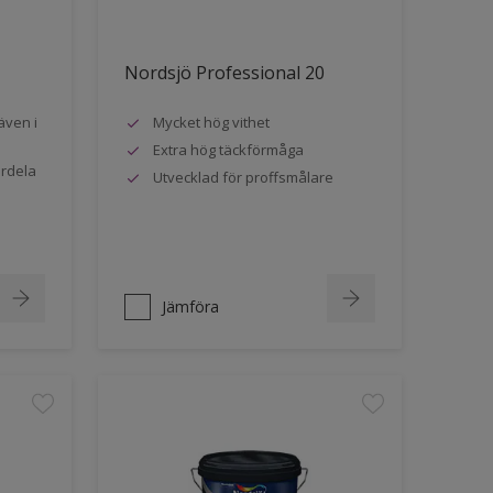
Nordsjö Professional 20
även i
Mycket hög vithet
Extra hög täckförmåga
ördela
Utvecklad för proffsmålare
Jämföra