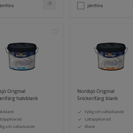
Jämföra
Jämföra
jö Original
Nordsjö Original
erifärg halvblank
Snickerifärg blank
lvblank
Fyllig och vältäckande
ttapplicerad
Lättapplicerad
llig och vältäckande
Blank