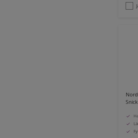
Nords
Snick
Ha
Lä
Fy