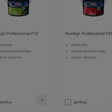
jö Professional P10
Nordsjö Professional P2
lakrylat
Helakrylat
tra hög täckförmåga
Extra hög täckförmåga
trem slitstyrka
Extrem slitstyrka
Jämföra
Jämföra