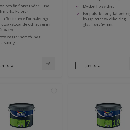
mn och fin finish i både ljusa
Mycket hög vithet
h mörka kulörer
För puts, betong, lättbeton
ain Resistance Formulering:
byggplattor av olika slag,
utsavstötande och suverän
glasfiberväv mm.
ättbarhet
tta väggar som tål hög
lastning
Jämföra
Jämföra