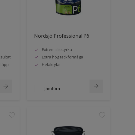
Nordsjö Professional P6
e
Extrem slitstyrka
sultat
Extra hög täckförmåga
släpp
Helakrylat
Jämföra