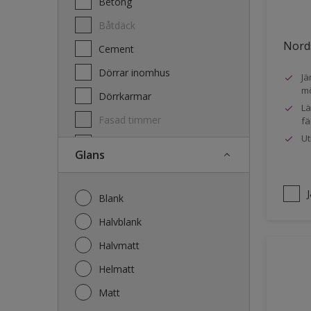
Betong
Båtdäck
Nords
Cement
Dörrar inomhus
Jä
mö
Dörrkarmar
Lä
Fasad timmer
fä
Ut
Fasad trä
Glans
Fönster
Fönsterkarmar
Blank
Galvaniserat stål
Halvblank
Garage
Halvmatt
Gips
Helmatt
Gjutet
Matt
Golv