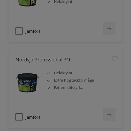
Helakrylat
Jämföra
Nordsjö Professional P10
Helakrylat
Extra hög täckförmåga
Extrem slitstyrka
Jämföra