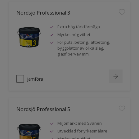
Nordsjö Professional 3
Extra hög täckförmåga
Mycket hög vithet
För puts, betong, lättbetong,
byggplattor av olika slag,
glasfiberväv mm.
Jämföra
Nordsjö Professional 5
Miljömärkt med Svanen
Utvecklad för yrkesmålare
Mycket hög vithet