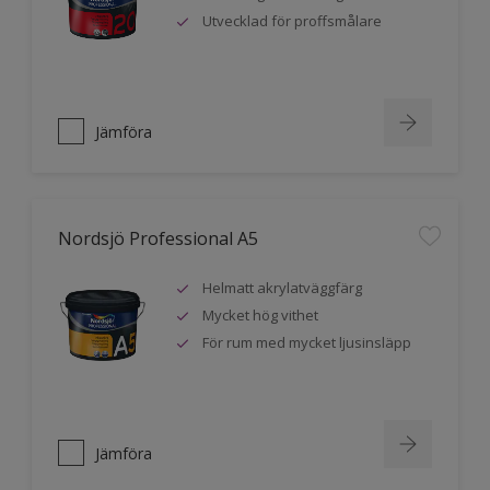
Utvecklad för proffsmålare
Jämföra
Nordsjö Professional A5
Helmatt akrylatväggfärg
Mycket hög vithet
För rum med mycket ljusinsläpp
Jämföra