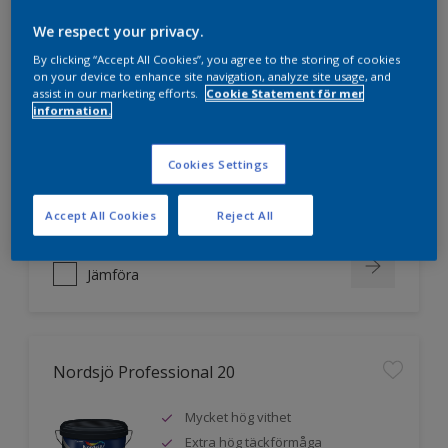
We respect your privacy.
Nordsjö Professional 10
By clicking “Accept All Cookies”, you agree to the storing of cookies
on your device to enhance site navigation, analyze site usage, and
assist in our marketing efforts.
Cookie Statement för mer
Jämnare och finare finish, även i
information.
mörka kulörer
Lättare att applicera och fördela
Cookies Settings
färgen
Utmärkt täckförmåga
Accept All Cookies
Reject All
Jämföra
Nordsjö Professional 20
Mycket hög vithet
Extra hög täckförmåga