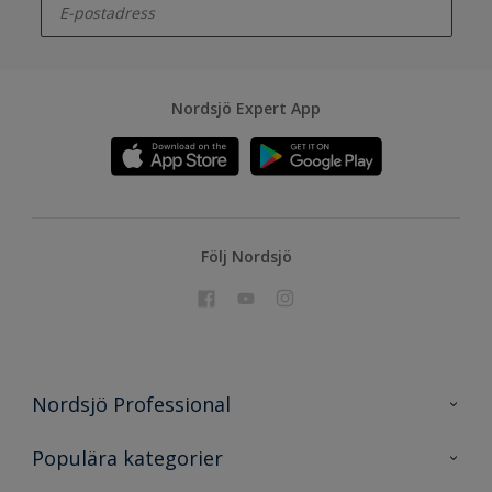
Nordsjö Expert App
Följ Nordsjö
Nordsjö Professional
Kontakta oss
Populära kategorier
En nyans bättre