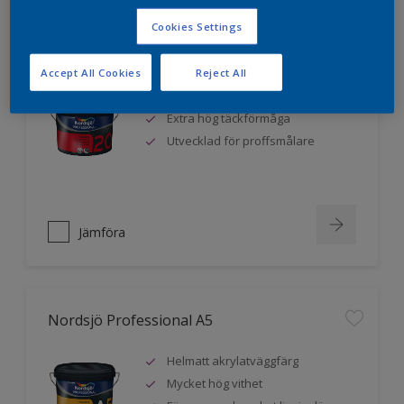
Cookies Settings
Nordsjö Professional 20
Accept All Cookies
Reject All
Mycket hög vithet
Extra hög täckförmåga
Utvecklad för proffsmålare
Jämföra
Nordsjö Professional A5
Helmatt akrylatväggfärg
Mycket hög vithet