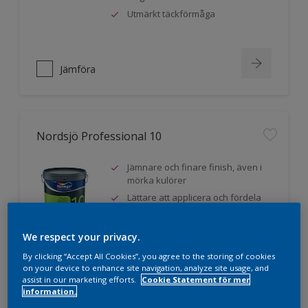
Utmärkt täckförmåga
Jämföra
Nordsjö Professional 10
Jämnare och finare finish, även i
mörka kulörer
Lättare att applicera och fördela
färgen
Utmärkt täckförmåga
We respect your privacy.
By clicking “Accept All Cookies”, you agree to the storing of cookies
on your device to enhance site navigation, analyze site usage, and
assist in our marketing efforts.
Cookie Statement för mer
Jämföra
information.