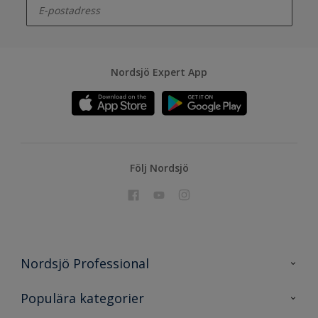
Nordsjö Expert App
Följ Nordsjö
Nordsjö Professional
Kontakta oss
Populära kategorier
En nyans bättre