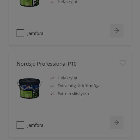
Helakrylat
Jämföra
Nordsjö Professional P10
Helakrylat
Extra hög täckförmåga
Extrem slitstyrka
Jämföra