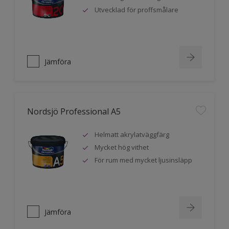
Utvecklad för proffsmålare
Jämföra
Nordsjö Professional A5
Helmatt akrylatväggfärg
Mycket hög vithet
För rum med mycket ljusinsläpp
Jämföra