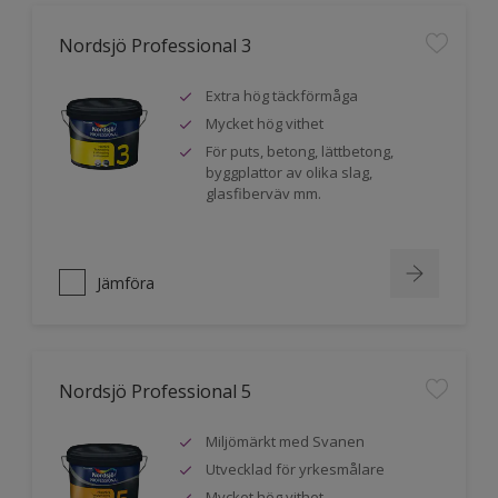
Nordsjö Professional 3
Extra hög täckförmåga
Mycket hög vithet
För puts, betong, lättbetong,
byggplattor av olika slag,
glasfiberväv mm.
Jämföra
Nordsjö Professional 5
Miljömärkt med Svanen
Utvecklad för yrkesmålare
Mycket hög vithet