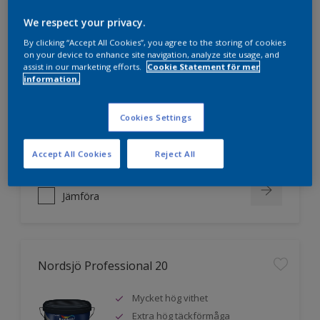
We respect your privacy.
Nordsjö Professional 10
By clicking “Accept All Cookies”, you agree to the storing of cookies
on your device to enhance site navigation, analyze site usage, and
assist in our marketing efforts.
Cookie Statement för mer
Jämnare och finare finish, även i
information.
mörka kulörer
Lättare att applicera och fördela
Cookies Settings
färgen
Utmärkt täckförmåga
Accept All Cookies
Reject All
Jämföra
Nordsjö Professional 20
Mycket hög vithet
Extra hög täckförmåga