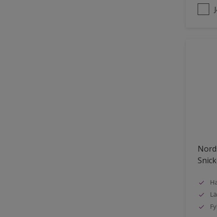
Nords
Snick
Ha
Lä
Fy