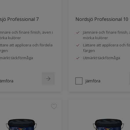
jö Professional 7
Nordsjö Professional 10
mnare och finare finish, även i
Jämnare och finare finish, 
rka kulörer
mörka kulörer
ttare att applicera och fördela
Lättare att applicera och f
rgen
färgen
märkt täckförmåga
Utmärkt täckförmåga
Jämföra
Jämföra