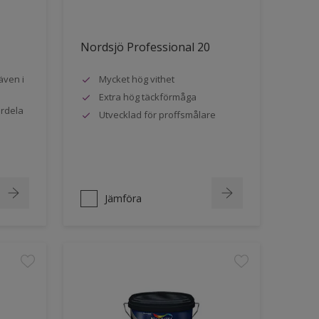
Nordsjö Professional 20
även i
Mycket hög vithet
Extra hög täckförmåga
ördela
Utvecklad för proffsmålare
Jämföra