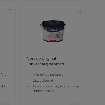
Nordsjö Original
Snickerifärg halvmatt
ifärg
Fyllig och vältäckande
Lättapplicerad
h skåp
Passar på karmar, lister, socklar,
snickerier m.m.