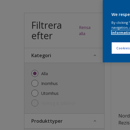
Vilk
We respe
Filtrera
By clicking
Rensa
navigation, 
efter
informati
34
produk
alla
Cookies
Kategori
Alla
Inomhus
Utomhus
Verktyg & tillbehör
Nords
Produkttyper
Rezis