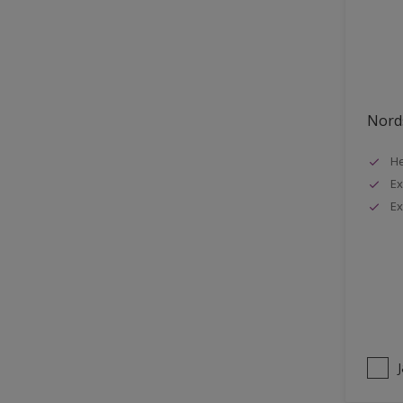
Stuck
Stål
Tak exteriör
Tak inomhus
Nords
Tapet
He
Terrass
Ex
Trappa
Ex
Trä
Trä panel
Träpanel inomhus
Utemöbler
Vägg inomhus
Ytterdörr