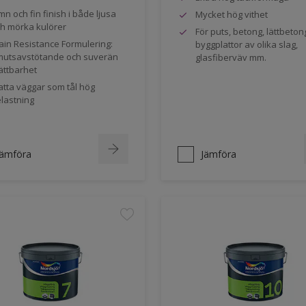
mn och fin finish i både ljusa
Mycket hög vithet
h mörka kulörer
För puts, betong, lättbeton
ain Resistance Formulering:
byggplattor av olika slag,
utsavstötande och suverän
glasfiberväv mm.
ättbarhet
tta väggar som tål hög
lastning
Jämföra
Jämföra