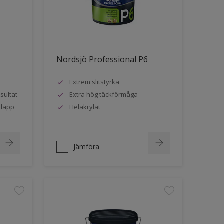
Nordsjö Professional P6
e
Extrem slitstyrka
sultat
Extra hög täckförmåga
släpp
Helakrylat
Jämföra