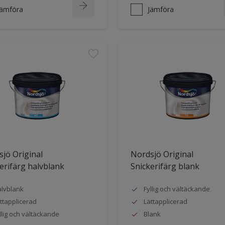
Jämföra
Jämföra
jö Original
Nordsjö Original
erifärg halvblank
Snickerifärg blank
lvblank
Fyllig och vältäckande
ttapplicerad
Lättapplicerad
llig och vältäckande
Blank