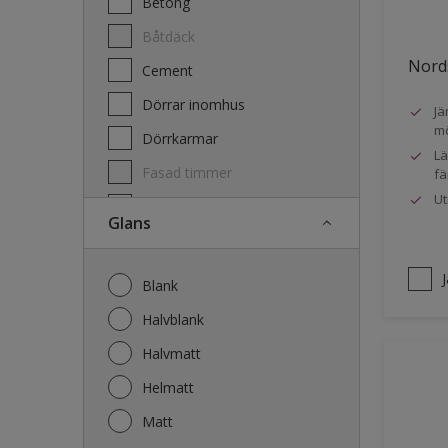
Betong
Båtdäck
Nords
Cement
Dörrar inomhus
Jä
mö
Dörrkarmar
Lä
Fasad timmer
fä
Ut
Fasad trä
Glans
Fönster
Fönsterkarmar
Blank
Galvaniserat stål
Halvblank
Garage
Halvmatt
Gips
Helmatt
Gjutet
Matt
Golv