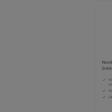
Nords
Snick
Va
sn
Ge
Lä