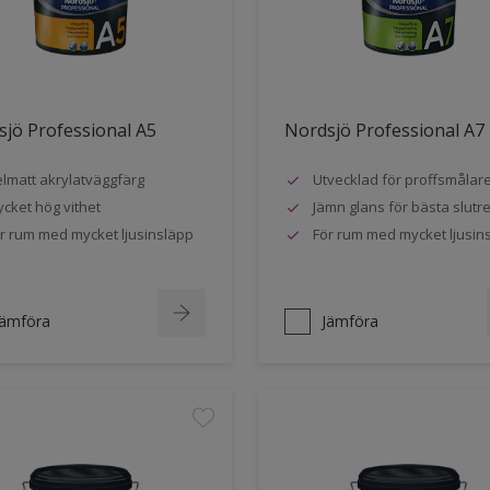
jö Professional A5
Nordsjö Professional A7
lmatt akrylatväggfärg
Utvecklad för proffsmålar
cket hög vithet
Jämn glans för bästa slutre
r rum med mycket ljusinsläpp
För rum med mycket ljusin
Jämföra
Jämföra