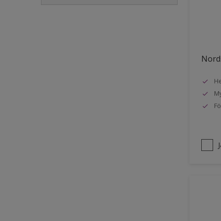
Golvlist
Icke-järnmetaller
Metall
Nords
Möbler
He
Painted surfaces
My
Plattor
Fö
Puts och betong
Radiatorer
Räcken
Skåp
Småmöbler
Snickeri, list och trädetaljer
Staket