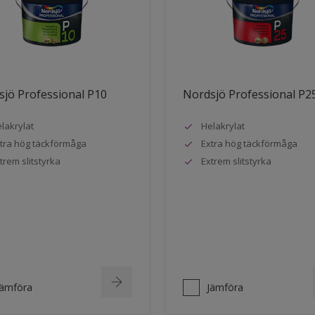
jö Professional P10
Nordsjö Professional P2
lakrylat
Helakrylat
tra hög täckförmåga
Extra hög täckförmåga
trem slitstyrka
Extrem slitstyrka
Jämföra
Jämföra