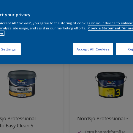
a produkter behöver du?
ct your privacy.
 “Accept All Cookies”, you agree to the storing of cookies on your device to enhanc
analyze site usage, and assist in our marketing efforts.
Cookie Statement för me
on.
ter hittade
 Settings
Accept All Cookies
Rej
jö Professional
Nordsjö Professional 3
to Easy Clean 5
Extra hög täckförmåga