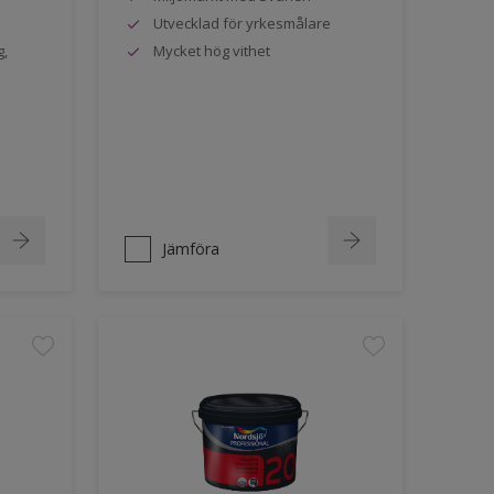
Utvecklad för yrkesmålare
g,
Mycket hög vithet
Jämföra