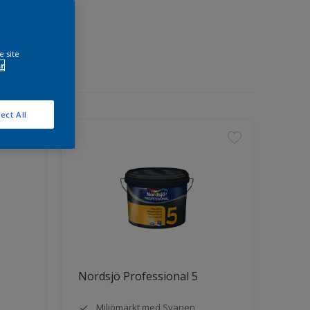
e site
r
ect All
Nordsjö Professional 5
Miljömärkt med Svanen