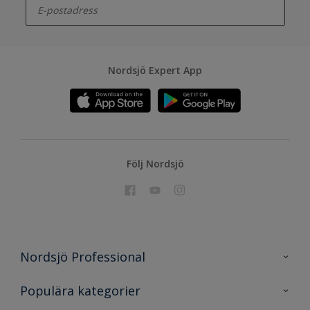
Nordsjö Expert App
Följ Nordsjö
Nordsjö Professional
Kontakta oss
Populära kategorier
En nyans bättre