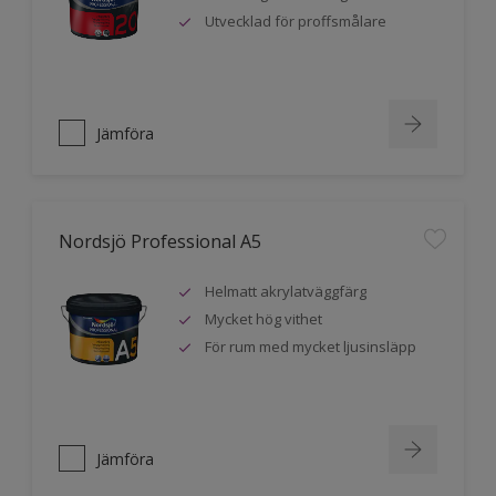
Utvecklad för proffsmålare
Jämföra
Nordsjö Professional A5
Helmatt akrylatväggfärg
Mycket hög vithet
För rum med mycket ljusinsläpp
Jämföra