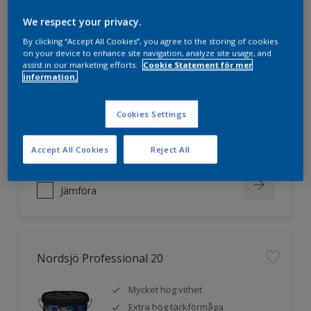
We respect your privacy.
Nordsjö Professional 10
By clicking “Accept All Cookies”, you agree to the storing of cookies
on your device to enhance site navigation, analyze site usage, and
assist in our marketing efforts.
Cookie Statement för mer
Jämnare och finare finish, även i
information.
mörka kulörer
Lättare att applicera och fördela
Cookies Settings
färgen
Utmärkt täckförmåga
Accept All Cookies
Reject All
Jämföra
Nordsjö Professional 20
Mycket hög vithet
Extra hög täckförmåga