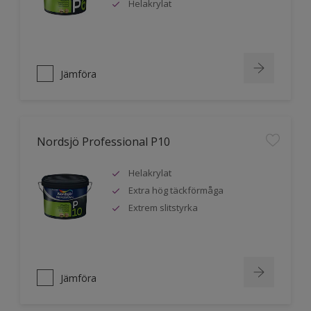
Helakrylat
Jämföra
Nordsjö Professional P10
Helakrylat
Extra hög täckförmåga
Extrem slitstyrka
Jämföra