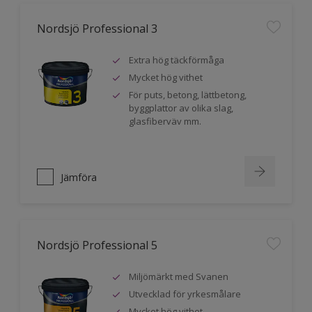
Nordsjö Professional 3
Extra hög täckförmåga
Mycket hög vithet
För puts, betong, lättbetong,
byggplattor av olika slag,
glasfiberväv mm.
Jämföra
Nordsjö Professional 5
Miljömärkt med Svanen
Utvecklad för yrkesmålare
Mycket hög vithet