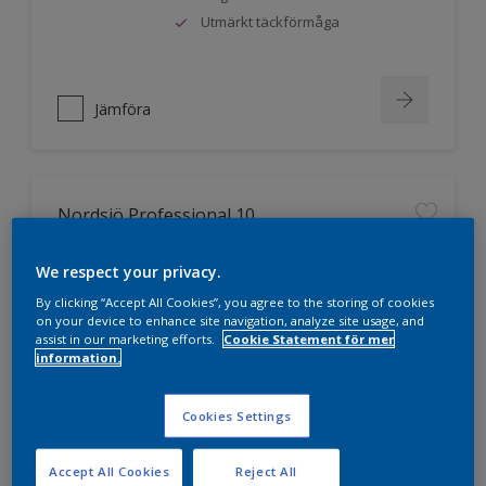
Utmärkt täckförmåga
Jämföra
Nordsjö Professional 10
Jämnare och finare finish, även i
We respect your privacy.
mörka kulörer
By clicking “Accept All Cookies”, you agree to the storing of cookies
Lättare att applicera och fördela
on your device to enhance site navigation, analyze site usage, and
färgen
assist in our marketing efforts.
Cookie Statement för mer
Utmärkt täckförmåga
information.
Cookies Settings
Jämföra
Accept All Cookies
Reject All