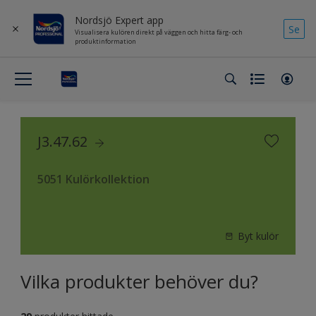
Nordsjö Expert app
Se
Visualisera kulören direkt på väggen och hitta färg- och
produktinformation
J3.47.62
5051 Kulörkollektion
Byt kulör
Vilka produkter behöver du?