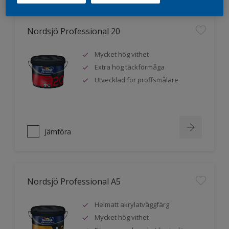
Nordsjö Professional 20
Mycket hög vithet
Extra hög täckförmåga
Utvecklad för proffsmålare
Jämföra
Nordsjö Professional A5
Helmatt akrylatväggfärg
Mycket hög vithet