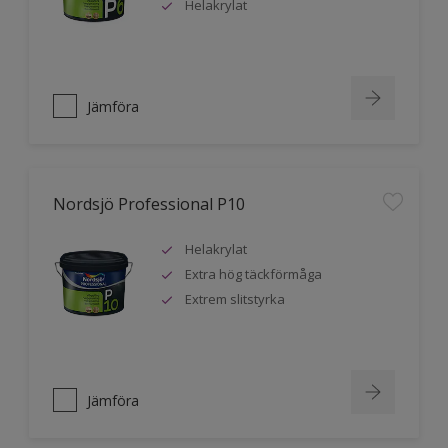
Helakrylat
Jämföra
Nordsjö Professional P10
Helakrylat
Extra hög täckförmåga
Extrem slitstyrka
Jämföra