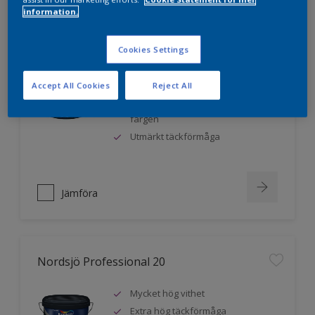
information.
Nordsjö Professional 10
Cookies Settings
Jämnare och finare finish, även i
Accept All Cookies
Reject All
mörka kulörer
Lättare att applicera och fördela
färgen
Utmärkt täckförmåga
Jämföra
Nordsjö Professional 20
Mycket hög vithet
Extra hög täckförmåga