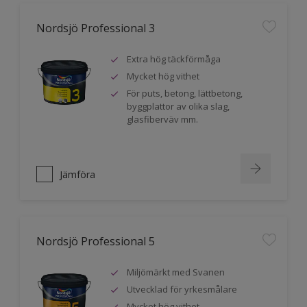
Nordsjö Professional 3
Extra hög täckförmåga
Mycket hög vithet
För puts, betong, lättbetong,
byggplattor av olika slag,
glasfiberväv mm.
Jämföra
Nordsjö Professional 5
Miljömärkt med Svanen
Utvecklad för yrkesmålare
Mycket hög vithet