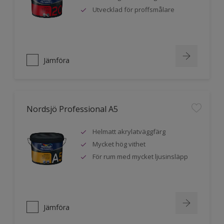
Utvecklad för proffsmålare
Jämföra
Nordsjö Professional A5
Helmatt akrylatväggfärg
Mycket hög vithet
För rum med mycket ljusinsläpp
Jämföra