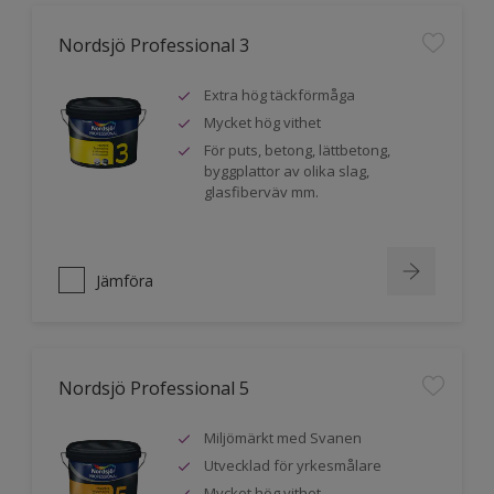
Nordsjö Professional 3
Extra hög täckförmåga
Mycket hög vithet
För puts, betong, lättbetong,
byggplattor av olika slag,
glasfiberväv mm.
Jämföra
Nordsjö Professional 5
Miljömärkt med Svanen
Utvecklad för yrkesmålare
Mycket hög vithet