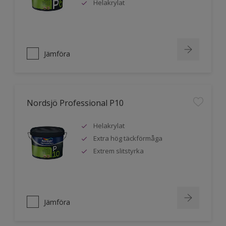
Helakrylat
Jämföra
Nordsjö Professional P10
Helakrylat
Extra hög täckförmåga
Extrem slitstyrka
Jämföra