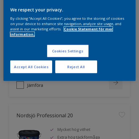
We respect your privacy.
Nordsjö Professional 10
By clicking “Accept All Cookies”, you agree to the storing of cookies
on your device to enhance site navigation, analyze site usage, and
assist in our marketing efforts.
Cookie Statement för mer
Jämnare och finare finish, även i
information.
mörka kulörer
Lättare att applicera och fördela
Cookies Settings
färgen
Utmärkt täckförmåga
Accept All Cookies
Reject All
Jämföra
Nordsjö Professional 20
Mycket hög vithet
Extra hög täckförmåga