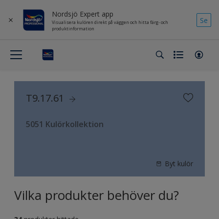
Nordsjö Expert app
Se
Visualisera kulören direkt på väggen och hitta färg- och
produktinformation
T9.17.61
5051 Kulörkollektion
Byt kulör
Vilka produkter behöver du?