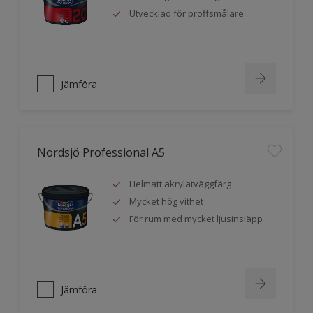
Utvecklad för proffsmålare
Jämföra
Nordsjö Professional A5
Helmatt akrylatväggfärg
Mycket hög vithet
För rum med mycket ljusinsläpp
Jämföra