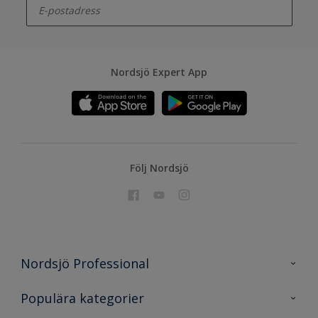
Nordsjö Expert App
Följ Nordsjö
Nordsjö Professional
Kontakta oss
Populära kategorier
En nyans bättre