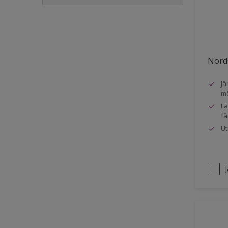
Golvlist
Icke-järnmetaller
Metall
Nords
Möbler
Jä
Painted surfaces
mö
Plattor
Lä
fä
Puts och betong
Ut
Radiatorer
Räcken
Skåp
Småmöbler
Snickeri, list och trädetaljer
Staket