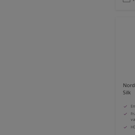
Nord
Silk
En
Fr
va
HD