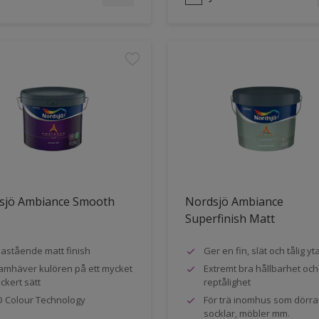
sjö Ambiance Smooth
Nordsjö Ambiance
Superfinish Matt
astående matt finish
Ger en fin, slät och tålig yt
amhäver kulören på ett mycket
Extremt bra hållbarhet och
ckert sätt
reptålighet
 Colour Technology
För trä inomhus som dörra
socklar, möbler mm.