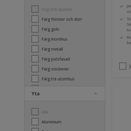
Jä
Fog och spackel
oc
St
Färg fönster och dörr
Sm
Färg golv
tv
Ma
Färg inomhus
be
Färg metall
Färg putsfasad
Färg snickerier
Färg trä utomhus
Grundfärg och tvätt
Yta
Lacker
Laserande träfasad
Alla
Lim
Aluminium
Terrass- och utemöbeloljor