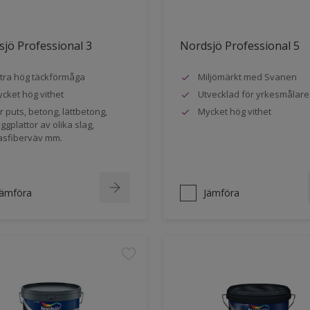
jö Professional 3
Nordsjö Professional 5
tra hög täckförmåga
Miljömärkt med Svanen
cket hög vithet
Utvecklad för yrkesmålare
r puts, betong, lättbetong,
Mycket hög vithet
ggplattor av olika slag,
asfiberväv mm.
Jämföra
Jämföra