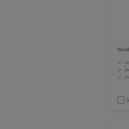
Stuck
Stål
Tak exteriör
Tak inomhus
Tapet
Nords
Terrass
Ut
Trappa
Jä
Trä
Fö
Trä panel
Träpanel inomhus
Utemöbler
Vägg inomhus
Ytterdörr