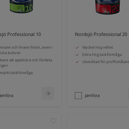
jö Professional 10
Nordsjö Professional 20
mnare och finare finish, även i
Mycket hög vithet
rka kulörer
Extra hög täckförmåga
ttare att applicera och fördela
Utvecklad för proffsmålar
rgen
märkt täckförmåga
Jämföra
Jämföra