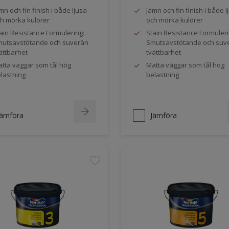
mn och fin finish i både ljusa
Jämn och fin finish i både l
h mörka kulörer
och mörka kulörer
ain Resistance Formulering:
Stain Resistance Formuleri
utsavstötande och suverän
Smutsavstötande och suv
ättbarhet
tvättbarhet
tta väggar som tål hög
Matta väggar som tål hög
lastning
belastning
Jämföra
Jämföra