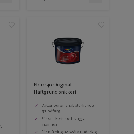
Nordsjö Original
Häftgrund snickeri
a
Vattenburen snabbtorkande
grundfärg
För snickerier och väggar
inomhus
r,
För målning av svåra underlag