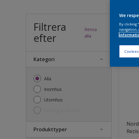
Vilk
We respe
Filtrera
By clicking
Rensa
navigation, 
efter
informati
46
produk
alla
Cookies
Kategori
Alla
Inomhus
Utomhus
Verktyg & tillbehör
Nords
Produkttyper
Rezis