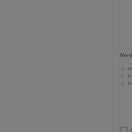
Nords
He
Ex
Ex