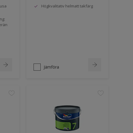
jusa
Högkvalitativ helmatt takfärg
ng:
erän
Jämföra