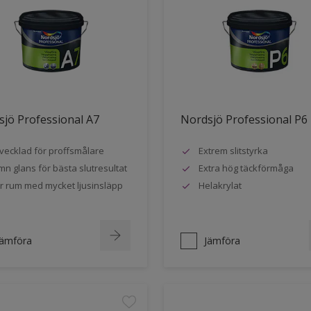
jö Professional A7
Nordsjö Professional P6
vecklad för proffsmålare
Extrem slitstyrka
mn glans för bästa slutresultat
Extra hög täckförmåga
r rum med mycket ljusinsläpp
Helakrylat
Jämföra
Jämföra