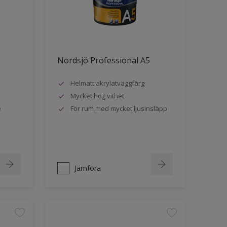
Nordsjö Professional A5
Helmatt akrylatväggfärg
Mycket hög vithet
e
För rum med mycket ljusinsläpp
Jämföra