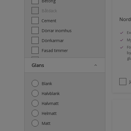
Betong
Båtdäck
Nords
Cement
Dörrar inomhus
Ex
My
Dörrkarmar
Fö
Fasad timmer
by
gl
Fasad trä
Glans
Fönster
Fönsterkarmar
Blank
Galvaniserat stål
Halvblank
Garage
Halvmatt
Gips
Helmatt
Gjutet
Matt
Golv