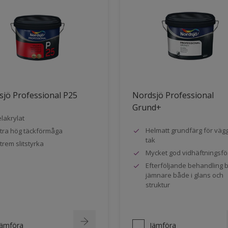
jö Professional P25
Nordsjö Professional
Grund+
lakrylat
Helmatt grundfärg för väg
tra hög täckförmåga
tak
trem slitstyrka
Mycket god vidhäftningsf
Efterföljande behandling bl
jämnare både i glans och
struktur
Jämföra
Jämföra