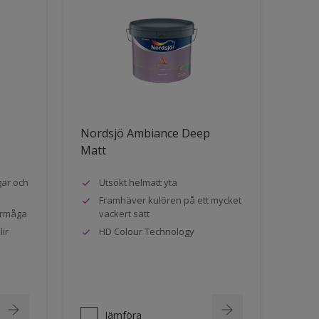
Nordsjö Ambiance Deep
Matt
gar och
Utsökt helmatt yta
Framhäver kulören på ett mycket
örmåga
vackert sätt
ir
HD Colour Technology
Jämföra