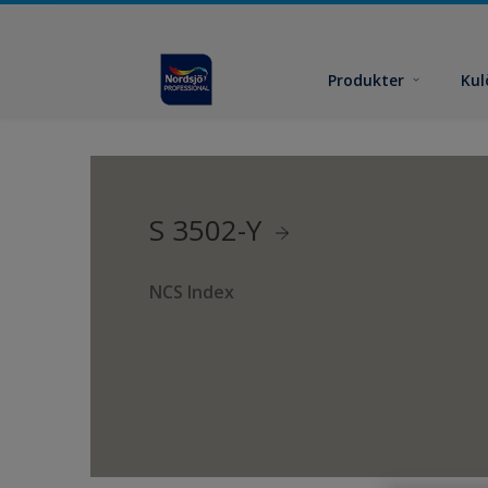
Produkter
Kul
S 3502-Y
NCS Index