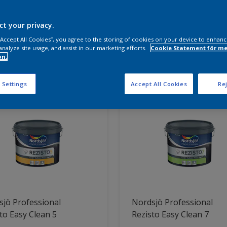
a produkter behöver du?
ct your privacy.
 “Accept All Cookies”, you agree to the storing of cookies on your device to enhanc
analyze site usage, and assist in our marketing efforts.
Cookie Statement för me
on.
ter hittade
 Settings
Accept All Cookies
Rej
jö Professional
Nordsjö Professional
to Easy Clean 5
Rezisto Easy Clean 7