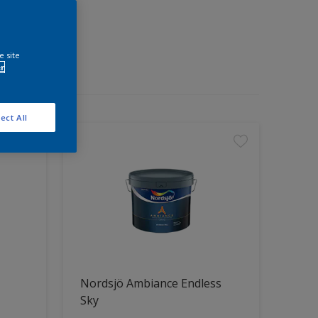
e site
r
ect All
Nordsjö Ambiance Endless
Sky