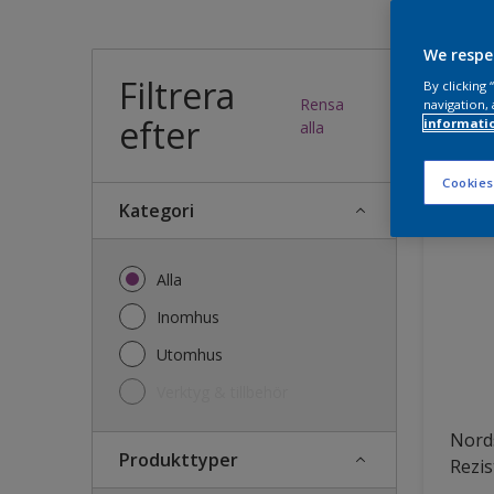
Vilk
We respe
Filtrera
By clicking
Rensa
navigation, 
efter
informati
46
produk
alla
Cookies
Kategori
Alla
Inomhus
Utomhus
Verktyg & tillbehör
Nords
Produkttyper
Rezis