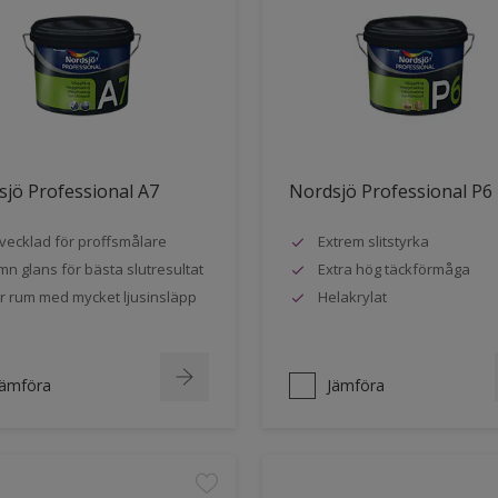
jö Professional A7
Nordsjö Professional P6
vecklad för proffsmålare
Extrem slitstyrka
mn glans för bästa slutresultat
Extra hög täckförmåga
r rum med mycket ljusinsläpp
Helakrylat
Jämföra
Jämföra