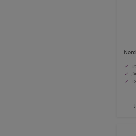
Stuck
Stål
Tak exteriör
Tak inomhus
Tapet
Nords
Terrass
Ut
Trappa
Jä
Trä
Fö
Trä panel
Träpanel inomhus
Utemöbler
Vägg inomhus
Ytterdörr