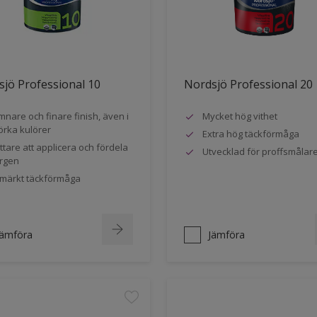
jö Professional 10
Nordsjö Professional 20
mnare och finare finish, även i
Mycket hög vithet
rka kulörer
Extra hög täckförmåga
ttare att applicera och fördela
Utvecklad för proffsmålar
rgen
märkt täckförmåga
Jämföra
Jämföra