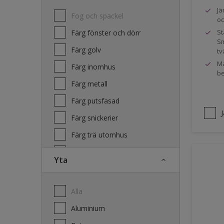
Jä
Fog och spackel
oc
St
Färg fönster och dörr
Sm
Färg golv
tv
Ma
Färg inomhus
be
Färg metall
Färg putsfasad
Färg snickerier
Färg trä utomhus
Grundfärg och tvätt
Yta
Lacker
Laserande träfasad
Alla
Lim
Aluminium
Terrass- och utemöbeloljor