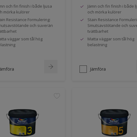
mn och fin finish i både ljusa
Jämn och fin finish i både l
h mörka kulörer
och mörka kulörer
ain Resistance Formulering:
Stain Resistance Formuleri
utsavstötande och suverän
Smutsavstötande och suv
ättbarhet
tvättbarhet
tta väggar som tål hög
Matta väggar som tål hög
lastning
belastning
Jämföra
Jämföra