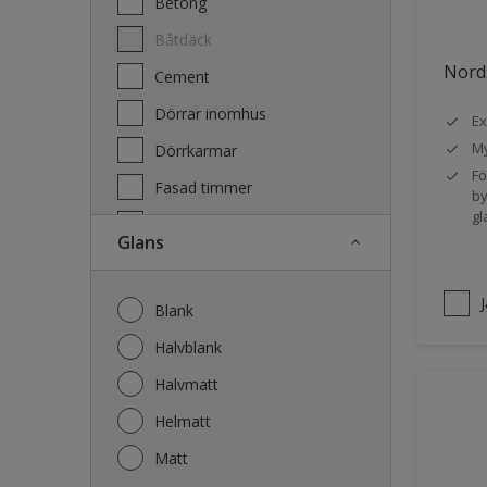
Betong
Båtdäck
Nords
Cement
Dörrar inomhus
Ex
My
Dörrkarmar
Fö
Fasad timmer
by
gl
Fasad trä
Glans
Fönster
Fönsterkarmar
Blank
Galvaniserat stål
Halvblank
Garage
Halvmatt
Gips
Helmatt
Gjutet
Matt
Golv