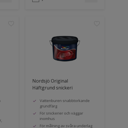
Nordsjö Original
Häftgrund snickeri
a
Vattenburen snabbtorkande
grundfärg
För snickerier och väggar
inomhus
r,
För målning av svåra underlag