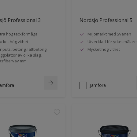
jö Professional 3
Nordsjö Professional 5
tra hög täckförmåga
Miljömärkt med Svanen
cket hög vithet
Utvecklad för yrkesmålare
r puts, betong, lättbetong,
Mycket hög vithet
ggplattor av olika slag,
asfiberväv mm.
Jämföra
Jämföra