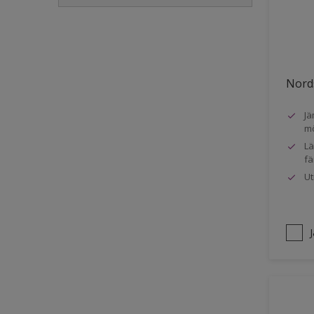
Golvlist
Icke-järnmetaller
Metall
Nords
Möbler
Jä
Painted surfaces
mö
Plattor
Lä
fä
Puts och betong
Ut
Radiatorer
Räcken
Skåp
Småmöbler
Snickeri, list och trädetaljer
Staket