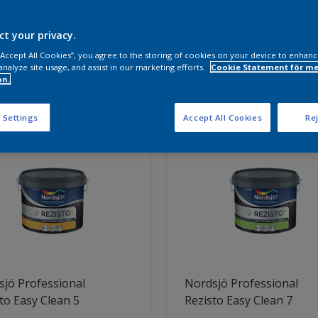
a produkter behöver du?
ct your privacy.
 “Accept All Cookies”, you agree to the storing of cookies on your device to enhanc
analyze site usage, and assist in our marketing efforts.
Cookie Statement för me
on.
ter hittade
 Settings
Accept All Cookies
Rej
jö Professional
Nordsjö Professional
to Easy Clean 5
Rezisto Easy Clean 7