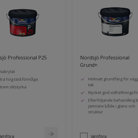
jö Professional P25
Nordsjö Professional
Grund+
lakrylat
Helmatt grundfärg för väg
tra hög täckförmåga
tak
trem slitstyrka
Mycket god vidhäftningsf
Efterföljande behandling bl
jämnare både i glans och
struktur
Jämföra
Jämföra