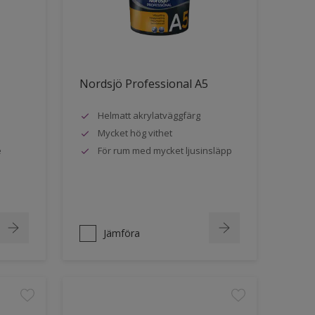
Nordsjö Professional A5
Helmatt akrylatväggfärg
Mycket hög vithet
e
För rum med mycket ljusinsläpp
Jämföra