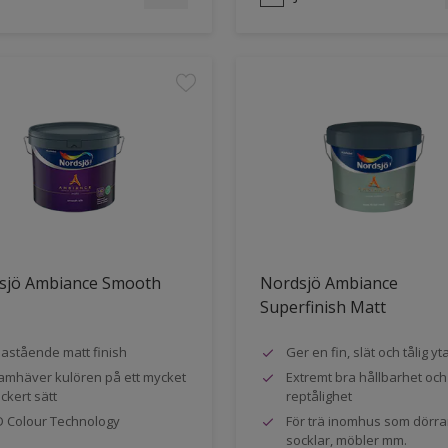
sjö Ambiance Smooth
Nordsjö Ambiance
Superfinish Matt
astående matt finish
Ger en fin, slät och tålig yt
amhäver kulören på ett mycket
Extremt bra hållbarhet och
ckert sätt
reptålighet
 Colour Technology
För trä inomhus som dörra
socklar, möbler mm.