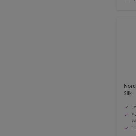
Nord
Silk
En
Fr
va
HD