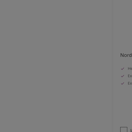
Nords
He
Ex
Ex