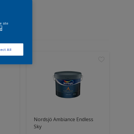
e site
r
ect All
Nordsjö Ambiance Endless
Sky