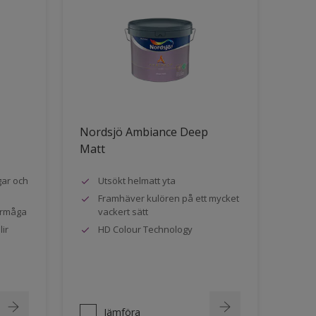
Nordsjö Ambiance Deep
Matt
gar och
Utsökt helmatt yta
Framhäver kulören på ett mycket
örmåga
vackert sätt
ir
HD Colour Technology
Jämföra