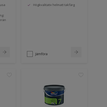
jusa
Högkvalitativ helmatt takfärg
ng:
erän
Jämföra