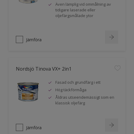
Även lämplig vid ommålning av
tidigare laserade eller
oljefärgsmålade ytor
Jämföra
Nordsjö Tinova VX+ 2in1
Fasad och grundfärg i ett
Hög täckförmåga
Åldras utseendemässigt som en
klassisk oljefärg
Jämföra