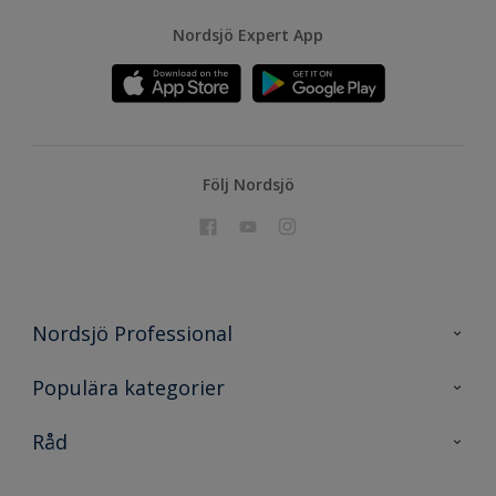
Nordsjö Expert App
Följ Nordsjö
Nordsjö Professional
Kontakta oss
Populära kategorier
En nyans bättre
Nordsjö
Råd
Projekt
Nordsjö Professional Shop
Digitala verktyg
Rationellt Måleri