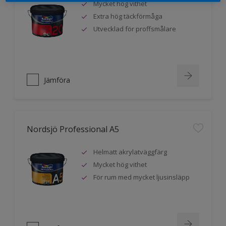
Mycket hög vithet
Extra hög täckförmåga
Utvecklad för proffsmålare
Jämföra
Nordsjö Professional A5
Helmatt akrylatväggfärg
Mycket hög vithet
För rum med mycket ljusinsläpp