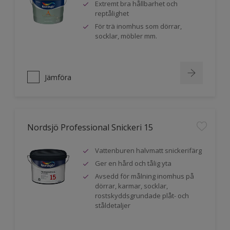
Extremt bra hållbarhet och
reptålighet
För trä inomhus som dörrar,
socklar, möbler mm.
Jämföra
Nordsjö Professional Snickeri 15
Vattenburen halvmatt snickerifärg
Ger en hård och tålig yta
Avsedd för målning inomhus på
dörrar, karmar, socklar,
rostskyddsgrundade plåt- och
ståldetaljer