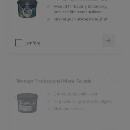
Avsedd för betong, lättbetong,
puts och fibercementskivor
Mycket god kulörbeständighet
Jämföra
Nordsjö Professional Metal Facade
Går att bryta i valfri kulör
Hög kulör och glansbeständighet
Skyddar mot rost
Jämföra