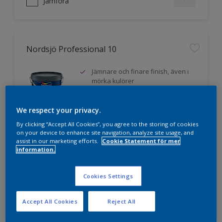
Jämföra
Nordsjö Professional 10
Jämnare och finare finish, även i
mörka kulörer
Lättare att applicera och fördela
färgen
We respect your privacy.
Utmärkt täckförmåga
By clicking “Accept All Cookies”, you agree to the storing of cookies
on your device to enhance site navigation, analyze site usage, and
assist in our marketing efforts.
Cookie Statement för mer
information.
Jämföra
Cookies Settings
Accept All Cookies
Reject All
Nordsjö Professional 20