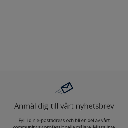
Hjälper dig i valet av kulör
Jämföra
Anmäl dig till vårt nyhetsbrev
Fyll i din e-postadress och bli en del av vårt
community av professionella målare. Missa inte