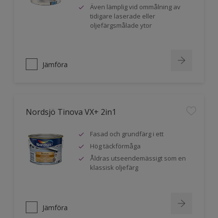
Även lämplig vid ommålning av
tidigare laserade eller
oljefärgsmålade ytor
Jämföra
Nordsjö Tinova VX+ 2in1
Fasad och grundfärg i ett
Hög täckförmåga
Åldras utseendemässigt som en
klassisk oljefärg
Jämföra