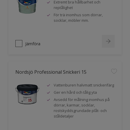
Extremt bra hållbarhet och
reptålighet
För trä inomhus som dörrar,
socklar, möbler mm.
Jämföra
Nordsjö Professional Snickeri 15
Vattenburen halvmatt snickerifärg
Ger en hård och tålig yta
Avsedd för målning inomhus på
dörrar, karmar, socklar,
rostskyddsgrundade plåt- och
ståldetaljer