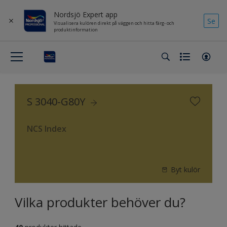
Nordsjö Expert app
Se
Visualisera kulören direkt på väggen och hitta färg- och
produktinformation
S 3040-G80Y
NCS Index
Byt kulör
Vilka produkter behöver du?