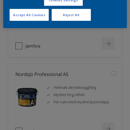
Cookies Settings
Mycket hög vithet
Extra hög täckförmåga
Accept All Cookies
Reject All
Utvecklad för proffsmålare
Jämföra
Nordsjö Professional A5
Helmatt akrylatväggfärg
Mycket hög vithet
För rum med mycket ljusinsläpp