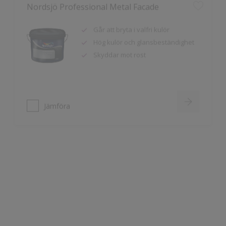
Går att bryta i valfri kulör
Hög kulör och glansbeständighet
Skyddar mot rost
Jämföra
Nordsjö Professional Traditional Metal
Paint
Går att bryta i valfri kulör
Blank rostskyddstäckfärg
För målning av järn, stål och plat
utomhus och inomhus