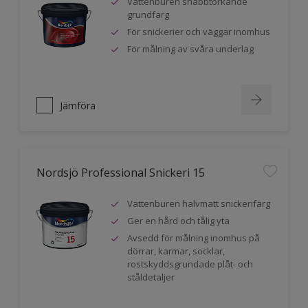
Vattenburen snabbtorkande
grundfärg
För snickerier och väggar inomhus
För målning av svåra underlag
Jämföra
Nordsjö Professional Snickeri 15
Vattenburen halvmatt snickerifärg
Ger en hård och tålig yta
Avsedd för målning inomhus på
dörrar, karmar, socklar,
rostskyddsgrundade plåt- och
ståldetaljer