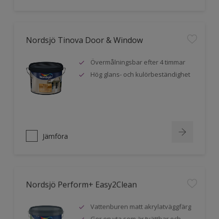
Nordsjö Tinova Door & Window
Övermålningsbar efter 4 timmar
Hög glans- och kulörbeständighet
Jämföra
Nordsjö Perform+ Easy2Clean
Vattenburen matt akrylatväggfärg
Ger en yta som är tvättbar och