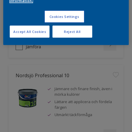
information.
mörka kulörer
Lättare att applicera och fördela
färgen
Cookies Settings
Utmärkt täckförmåga
Accept All Cookies
Reject All
Jämföra
Nordsjö Professional 10
Jämnare och finare finish, även i
mörka kulörer
Lättare att applicera och fördela
färgen
Utmärkt täckförmåga