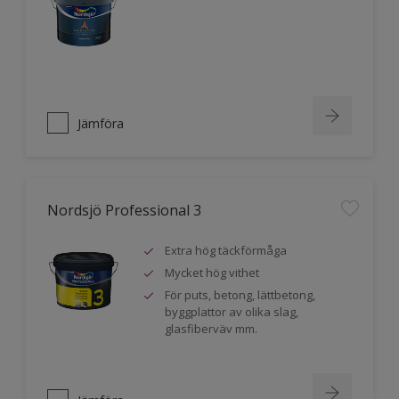
Jämföra
Nordsjö Professional 3
Extra hög täckförmåga
Mycket hög vithet
För puts, betong, lättbetong,
byggplattor av olika slag,
glasfiberväv mm.