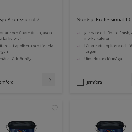
jö Professional 7
Nordsjö Professional 10
mnare och finare finish, även i
Jämnare och finare finish, 
rka kulörer
mörka kulörer
ttare att applicera och fördela
Lättare att applicera och f
rgen
färgen
märkt täckförmåga
Utmärkt täckförmåga
Jämföra
Jämföra