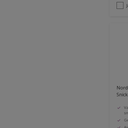
Nords
Snick
Va
sn
Ge
Av