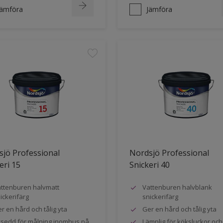
Jämföra
Jämföra
jö Professional
Nordsjö Professional
eri 15
Snickeri 40
ttenburen halvmatt
Vattenburen halvblank
ickerifärg
snickerifärg
r en hård och tålig yta
Ger en hård och tålig yta
sedd för målning inomhus på
Lämplig för köksluckor oc