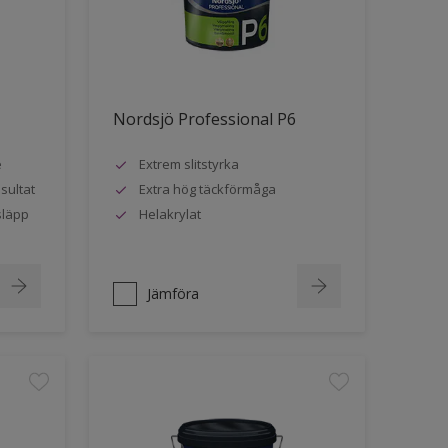
Nordsjö Professional P6
e
Extrem slitstyrka
sultat
Extra hög täckförmåga
släpp
Helakrylat
Jämföra