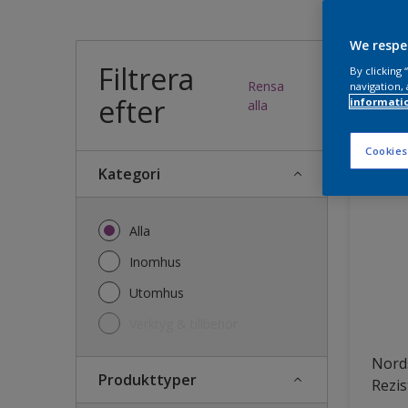
Vilk
We respe
Filtrera
By clicking
Rensa
navigation, 
efter
informati
38
produk
alla
Cookies
Kategori
Alla
Inomhus
Utomhus
Verktyg & tillbehör
Nords
Produkttyper
Rezis