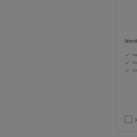
Stuck
Stål
Tak exteriör
Tak inomhus
Nords
Tapet
He
Terrass
Ex
Trappa
Ex
Trä
Trä panel
Träpanel inomhus
Utemöbler
Vägg inomhus
Ytterdörr