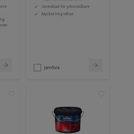
jusa
Utvecklad för yrkesmålare
Mycket hög vithet
ng:
erän
Jämföra