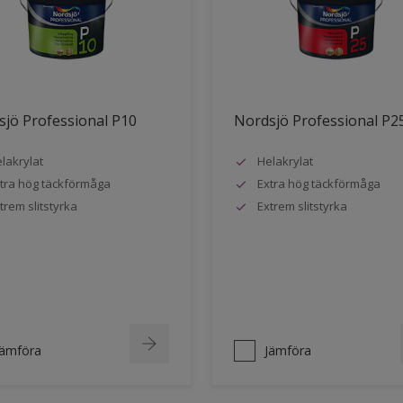
jö Professional P10
Nordsjö Professional P2
lakrylat
Helakrylat
tra hög täckförmåga
Extra hög täckförmåga
trem slitstyrka
Extrem slitstyrka
Jämföra
Jämföra