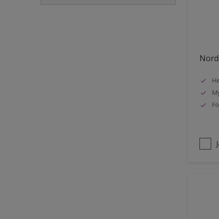
Golvlist
Icke-järnmetaller
Metall
Nords
Möbler
He
Painted surfaces
My
Plattor
Fö
Puts och betong
Radiatorer
Räcken
Skåp
Småmöbler
Snickeri, list och trädetaljer
Staket