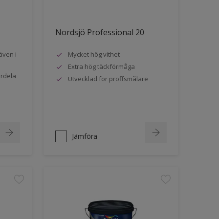
Nordsjö Professional 20
även i
Mycket hög vithet
Extra hög täckförmåga
ördela
Utvecklad för proffsmålare
Jämföra