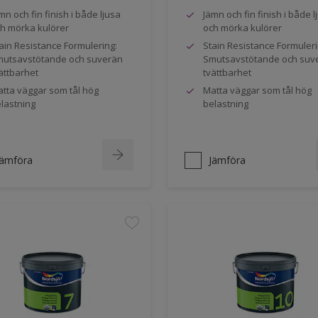
mn och fin finish i både ljusa
Jämn och fin finish i både l
h mörka kulörer
och mörka kulörer
ain Resistance Formulering:
Stain Resistance Formuleri
utsavstötande och suverän
Smutsavstötande och suv
ättbarhet
tvättbarhet
tta väggar som tål hög
Matta väggar som tål hög
lastning
belastning
Jämföra
Jämföra