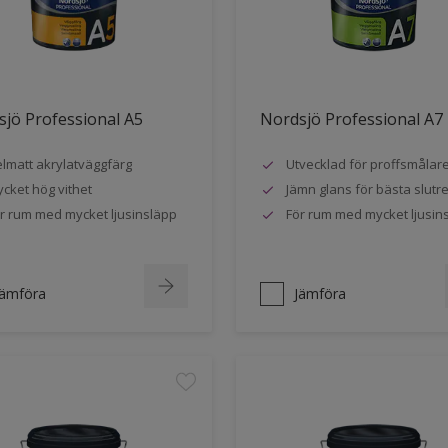
jö Professional A5
Nordsjö Professional A7
lmatt akrylatväggfärg
Utvecklad för proffsmålar
cket hög vithet
Jämn glans för bästa slutre
r rum med mycket ljusinsläpp
För rum med mycket ljusin
Jämföra
Jämföra