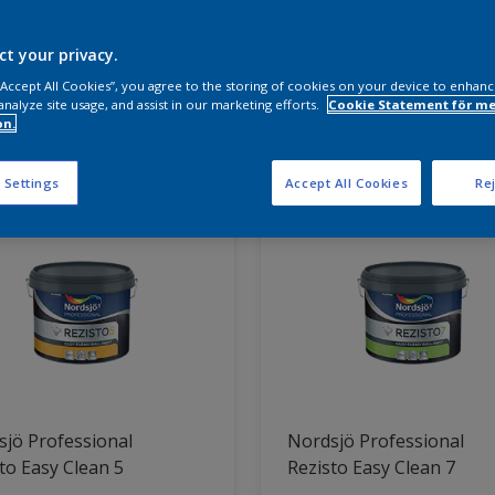
a produkter behöver du?
ct your privacy.
 “Accept All Cookies”, you agree to the storing of cookies on your device to enhanc
analyze site usage, and assist in our marketing efforts.
Cookie Statement för me
on.
ter hittade
 Settings
Accept All Cookies
Rej
jö Professional
Nordsjö Professional
to Easy Clean 5
Rezisto Easy Clean 7