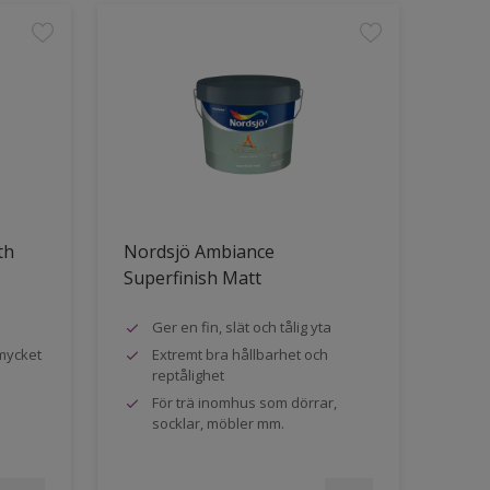
th
Nordsjö Ambiance
Superfinish Matt
Ger en fin, slät och tålig yta
mycket
Extremt bra hållbarhet och
reptålighet
För trä inomhus som dörrar,
socklar, möbler mm.