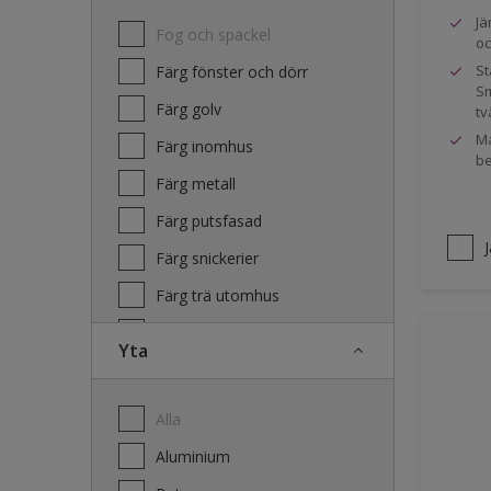
Jä
Fog och spackel
oc
St
Färg fönster och dörr
Sm
Färg golv
tv
Ma
Färg inomhus
be
Färg metall
Färg putsfasad
Färg snickerier
Färg trä utomhus
Grundfärg och tvätt
Yta
Lacker
Laserande träfasad
Alla
Lim
Aluminium
Terrass- och utemöbeloljor