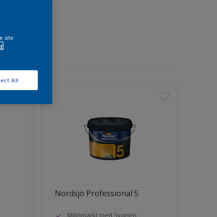
e site
r
ect All
Nordsjö Professional 5
Miljömärkt med Svanen