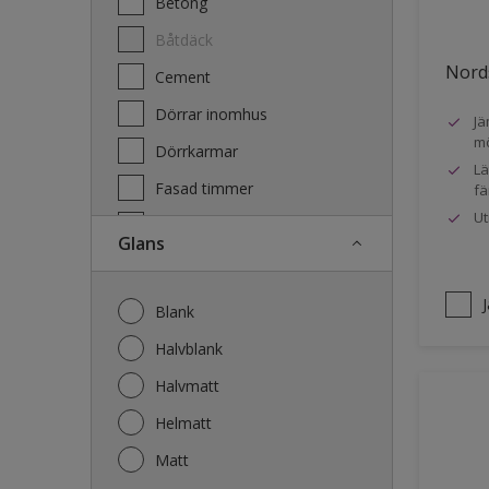
Betong
Båtdäck
Nords
Cement
Dörrar inomhus
Jä
mö
Dörrkarmar
Lä
Fasad timmer
fä
Ut
Fasad trä
Glans
Fönster
Fönsterkarmar
Blank
Galvaniserat stål
Halvblank
Garage
Halvmatt
Gips
Helmatt
Gjutet
Matt
Golv