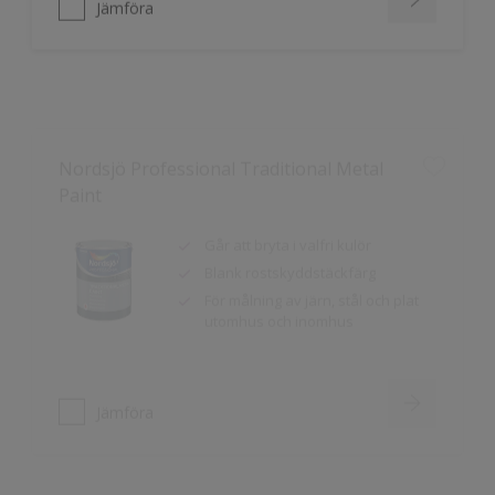
Nordsjö Professional Traditional Metal
Paint
Går att bryta i valfri kulör
Blank rostskyddstäckfärg
För målning av järn, stål och plat
utomhus och inomhus
Jämföra
Nordsjö Colour Test Outdoor
Hjälper dig i valet av kulör