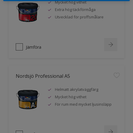
Mycket hög vithet
Extra hög täckförmåga
Utvecklad för proffsmålare
Jämföra
Nordsjö Professional A5
Helmatt akrylatväggfärg
Mycket hög vithet
För rum med mycket ljusinsläpp