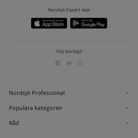
Nordsjö Expert App
Följ Nordsjö
Nordsjö Professional
Kontakta oss
Populära kategorier
En nyans bättre
Nordsjö
Råd
Projekt
Nordsjö Professional Shop
Digitala verktyg
Rationellt Måleri