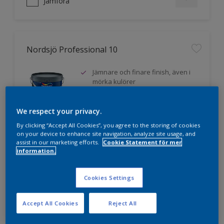
Jämföra
Nordsjö Professional 10
Jämnare och finare finish, även i
mörka kulörer
Lättare att applicera och fördela
färgen
We respect your privacy.
Utmärkt täckförmåga
By clicking “Accept All Cookies”, you agree to the storing of cookies
on your device to enhance site navigation, analyze site usage, and
assist in our marketing efforts.
Cookie Statement för mer
information.
Jämföra
Cookies Settings
Accept All Cookies
Reject All
Nordsjö Professional 20