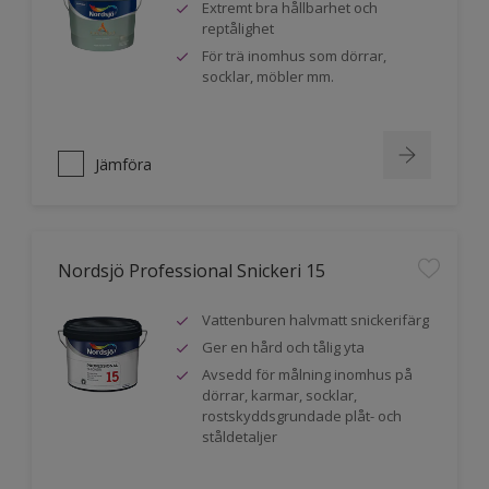
Extremt bra hållbarhet och
reptålighet
För trä inomhus som dörrar,
socklar, möbler mm.
Jämföra
Nordsjö Professional Snickeri 15
Vattenburen halvmatt snickerifärg
Ger en hård och tålig yta
Avsedd för målning inomhus på
dörrar, karmar, socklar,
rostskyddsgrundade plåt- och
ståldetaljer