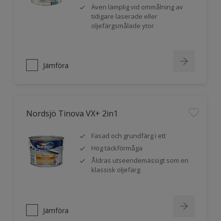
Även lämplig vid ommålning av
tidigare laserade eller
oljefärgsmålade ytor
Jämföra
Nordsjö Tinova VX+ 2in1
Fasad och grundfärg i ett
Hög täckförmåga
Åldras utseendemässigt som en
klassisk oljefärg
Jämföra