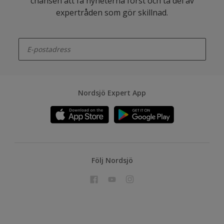
chansen att få nyheterna först och ta del av
expertråden som gör skillnad.
enter-your-email
Nordsjö Expert App
Följ Nordsjö