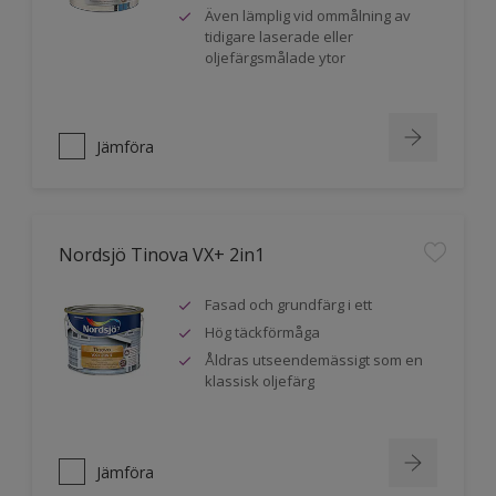
Även lämplig vid ommålning av
tidigare laserade eller
oljefärgsmålade ytor
Jämföra
Nordsjö Tinova VX+ 2in1
Fasad och grundfärg i ett
Hög täckförmåga
Åldras utseendemässigt som en
klassisk oljefärg
Jämföra