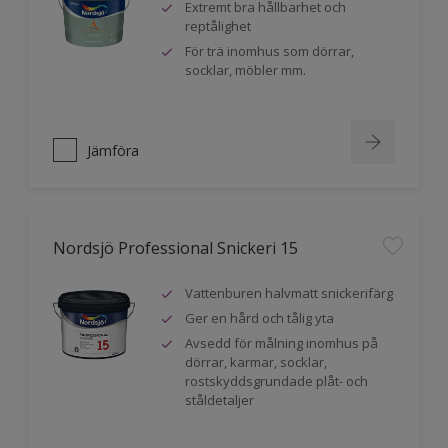
Extremt bra hållbarhet och
reptålighet
För trä inomhus som dörrar,
socklar, möbler mm.
Jämföra
Nordsjö Professional Snickeri 15
Vattenburen halvmatt snickerifärg
Ger en hård och tålig yta
Avsedd för målning inomhus på
dörrar, karmar, socklar,
rostskyddsgrundade plåt- och
ståldetaljer