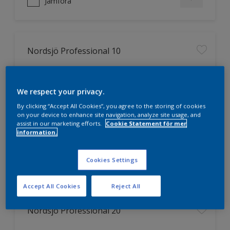
Jämföra
Nordsjö Professional 10
Jämnare och finare finish, även i
mörka kulörer
We respect your privacy.
Lättare att applicera och fördela
färgen
By clicking “Accept All Cookies”, you agree to the storing of cookies
on your device to enhance site navigation, analyze site usage, and
Utmärkt täckförmåga
assist in our marketing efforts.
Cookie Statement för mer
information.
Jämföra
Cookies Settings
Accept All Cookies
Reject All
Nordsjö Professional 20