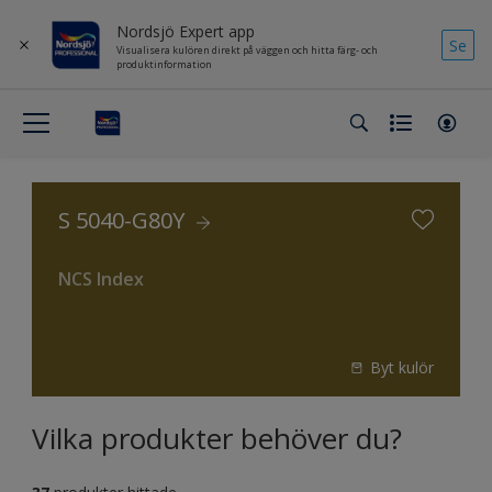
Nordsjö Expert app
Se
Visualisera kulören direkt på väggen och hitta färg- och
produktinformation
S 5040-G80Y
NCS Index
Byt kulör
Vilka produkter behöver du?