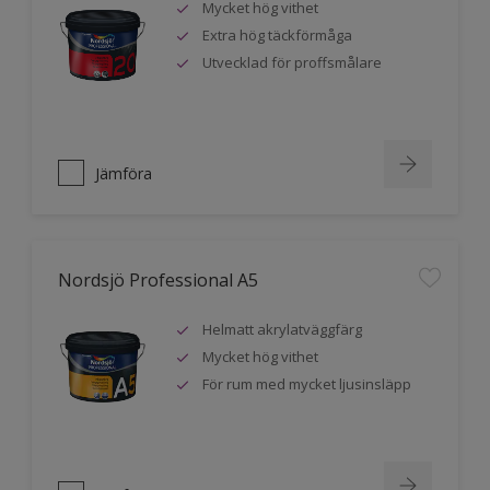
Mycket hög vithet
Extra hög täckförmåga
Utvecklad för proffsmålare
Jämföra
Nordsjö Professional A5
Helmatt akrylatväggfärg
Mycket hög vithet
För rum med mycket ljusinsläpp