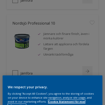
Jämföra
Nordsjö Professional 10
Jämnare och finare finish, även i
mörka kulörer
Lättare att applicera och fördela
färgen
Utmärkt täckförmåga
Jämföra
We respect your privacy.
By clicking “Accept All Cookies”, you agree to the storing of cookies
Nordsjö Professional 20
on your device to enhance site navigation, analyze site usage, and
assist in our marketing efforts.
Cookie Statement för mer