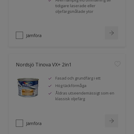
Även lämplig vid ommålning av
tidigare laserade eller
oljefärgsmålade ytor
Jämföra
Nordsjö Tinova VX+ 2in1
Fasad och grundfärg i ett
Hög täckförmåga
Åldras utseendemässigt som en
klassisk oljefärg
Jämföra