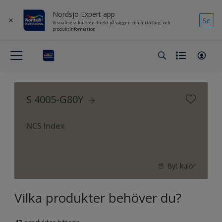
Nordsjö Expert app
Se
Visualisera kulören direkt på väggen och hitta färg- och
produktinformation
S 4005-G80Y
NCS Index
Byt kulör
Vilka produkter behöver du?