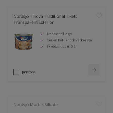
Nordsjö Tinova Traditional Tixett
Transparent Exterior
Traditionell lasyr
Ger en hållbar och vacker yta
Skyddar upp till 5 år
Jämföra
Nordsjö Murtex Silicate
För utvändiga och invändiga puts-
och fibercement ytor