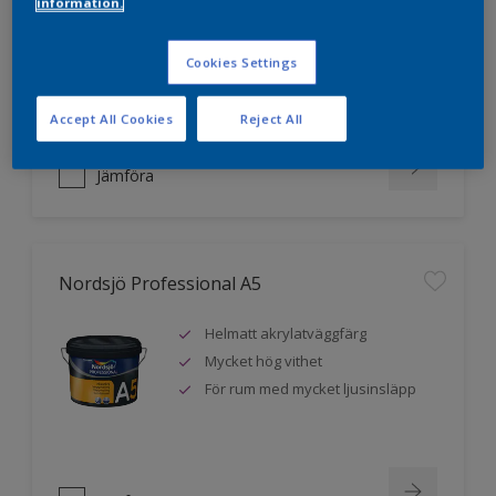
information.
Mycket hög vithet
Extra hög täckförmåga
Utvecklad för proffsmålare
Cookies Settings
Accept All Cookies
Reject All
Jämföra
Nordsjö Professional A5
Helmatt akrylatväggfärg
Mycket hög vithet
För rum med mycket ljusinsläpp