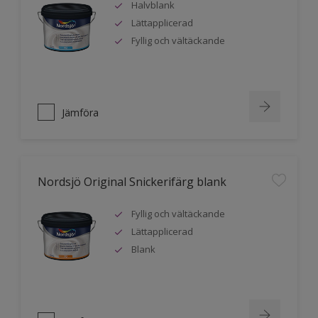
Halvblank
Lättapplicerad
Fyllig och vältäckande
Jämföra
Nordsjö Original Snickerifärg blank
Fyllig och vältäckande
Lättapplicerad
Blank