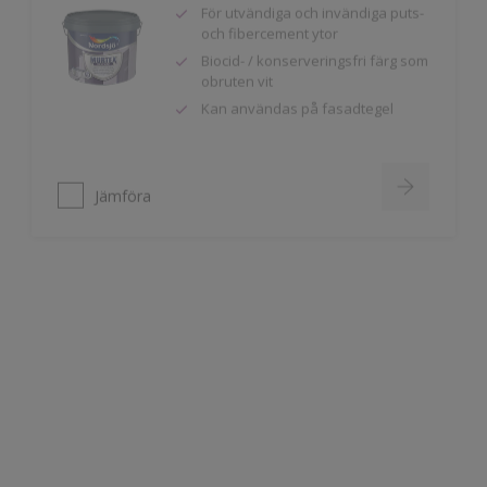
Biocid- / konserveringsfri färg som
obruten vit
Kan användas på fasadtegel
Jämföra
Nordsjö Murtex Siloxane
Helmatt fasadfärg
Långtidsverkande skydd mot
påväxt, mögel och alger
Diffusionsöppen, tillåter
underlaget att andas
Jämföra