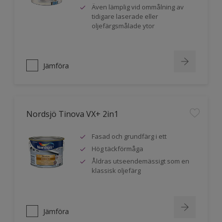
Även lämplig vid ommålning av
tidigare laserade eller
oljefärgsmålade ytor
Jämföra
Nordsjö Tinova VX+ 2in1
Fasad och grundfärg i ett
Hög täckförmåga
Åldras utseendemässigt som en
klassisk oljefärg
Jämföra