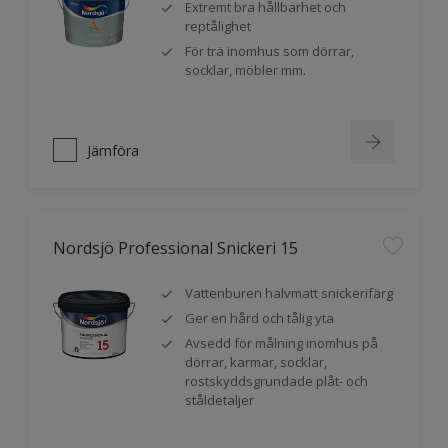
Extremt bra hållbarhet och
reptålighet
För trä inomhus som dörrar,
socklar, möbler mm.
Jämföra
Nordsjö Professional Snickeri 15
Vattenburen halvmatt snickerifärg
Ger en hård och tålig yta
Avsedd för målning inomhus på
dörrar, karmar, socklar,
rostskyddsgrundade plåt- och
ståldetaljer