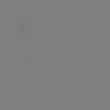
Går att bryta i valfri kulör
Blank rostskyddstäckfärg
För målning av järn, stål och plat
utomhus och inomhus
Jämföra
Nordsjö Colour Test Outdoor
Hjälper dig i valet av kulör