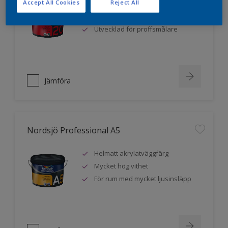
Accept All Cookies
Reject All
Mycket hög vithet
Extra hög täckförmåga
Utvecklad för proffsmålare
Jämföra
Nordsjö Professional A5
Helmatt akrylatväggfärg
Mycket hög vithet
För rum med mycket ljusinsläpp