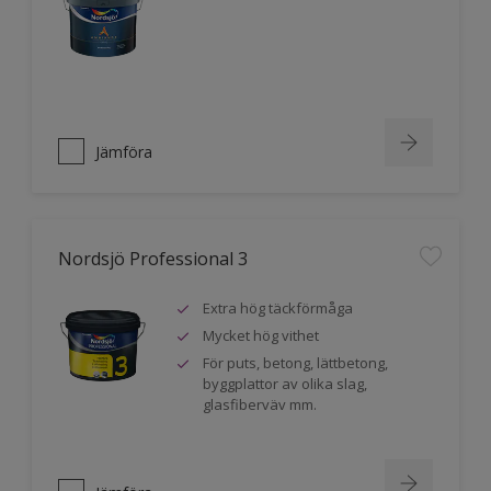
Jämföra
Nordsjö Professional 3
Extra hög täckförmåga
Mycket hög vithet
För puts, betong, lättbetong,
byggplattor av olika slag,
glasfiberväv mm.