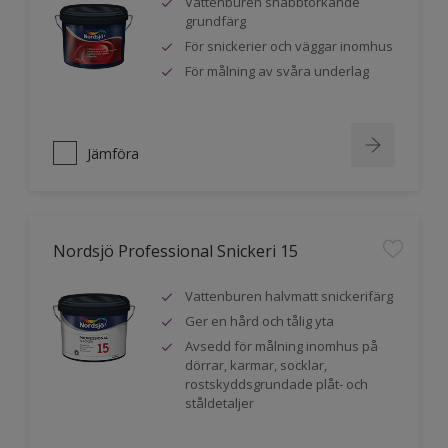
Vattenburen snabbtorkande
grundfärg
För snickerier och väggar inomhus
För målning av svåra underlag
Jämföra
Nordsjö Professional Snickeri 15
Vattenburen halvmatt snickerifärg
Ger en hård och tålig yta
Avsedd för målning inomhus på
dörrar, karmar, socklar,
rostskyddsgrundade plåt- och
ståldetaljer