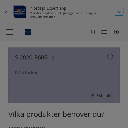
Nordsjö Expert app
Se
Visualisera kulören direkt på väggen och hitta färg- och
produktinformation
S 2020-R60B
NCS Index
Byt kulör
Vilka produkter behöver du?