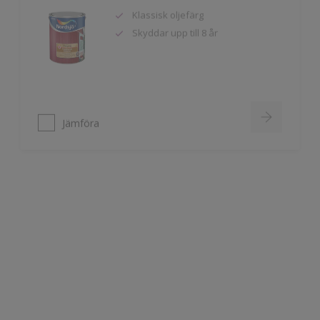
Skyddar upp till 8 år
Jämföra
Nordsjö Tinova Transparent Exterior
Skyddar upp till 8 år
Framhäver träets naturliga
struktur och ådring
Halvmatt
Jämföra