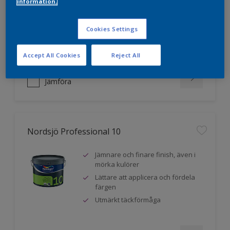
information.
mörka kulörer
Lättare att applicera och fördela
färgen
Cookies Settings
Utmärkt täckförmåga
Accept All Cookies
Reject All
Jämföra
Nordsjö Professional 10
Jämnare och finare finish, även i
mörka kulörer
Lättare att applicera och fördela
färgen
Utmärkt täckförmåga