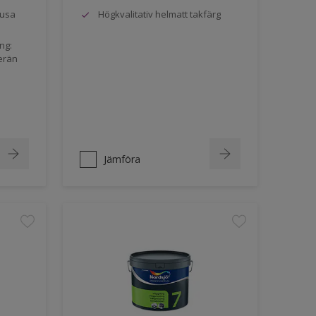
jusa
Högkvalitativ helmatt takfärg
ng:
erän
Jämföra