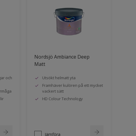
Nordsjö Ambiance Deep
Matt
gar och
Utsökt helmatt yta
Framhäver kulören på ett mycket
örmåga
vackert sätt
ir
HD Colour Technology
Jämföra