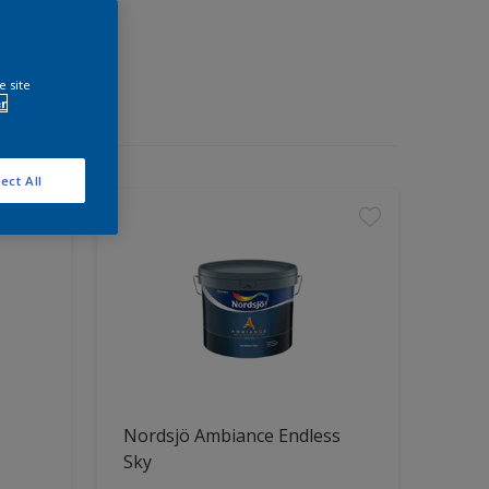
e site
r
ect All
Nordsjö Ambiance Endless
Sky