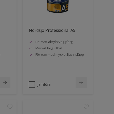
Nordsjö Professional A5
Helmatt akrylatväggfärg
Mycket hög vithet
e
För rum med mycket ljusinsläpp
Jämföra