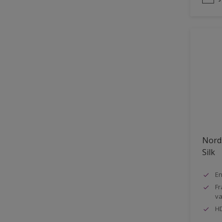
Nord
Silk
En
Fr
va
HD