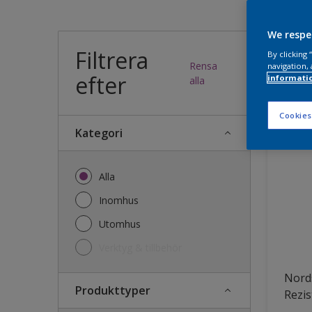
Vilk
We respe
Filtrera
By clicking
Rensa
navigation, 
efter
informati
43
produk
alla
Cookies
Kategori
Alla
Inomhus
Utomhus
Verktyg & tillbehör
Nords
Produkttyper
Rezis