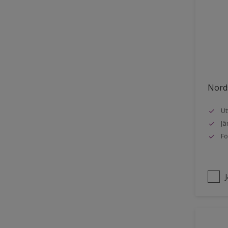
Stuck
Stål
Tak exteriör
Tak inomhus
Tapet
Nords
Terrass
Ut
Trappa
Jä
Trä
Fö
Trä panel
Träpanel inomhus
Utemöbler
Vägg inomhus
Ytterdörr