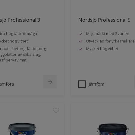
jö Professional 3
Nordsjö Professional 5
tra hög täckförmåga
Miljömärkt med Svanen
cket hög vithet
Utvecklad för yrkesmålare
r puts, betong, lättbetong,
Mycket hög vithet
ggplattor av olika slag,
asfiberväv mm.
Jämföra
Jämföra