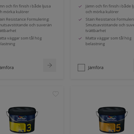
mn och fin finish i både ljusa
Jämn och fin finish i både l
h mörka kulörer
och mörka kulörer
ain Resistance Formulering:
Stain Resistance Formuleri
utsavstötande och suverän
Smutsavstötande och suv
ättbarhet
tvättbarhet
tta väggar som tål hög
Matta väggar som tål hög
lastning
belastning
Jämföra
Jämföra