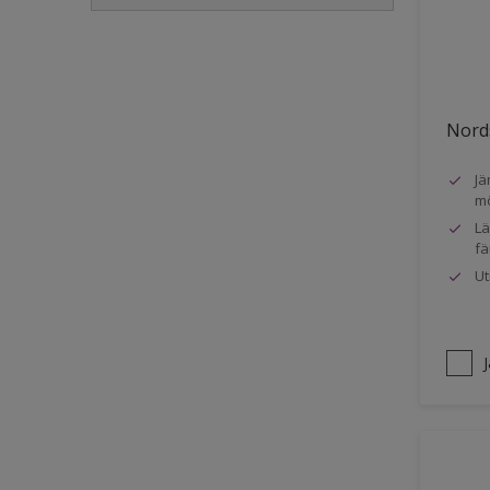
Golvlist
Icke-järnmetaller
Metall
Nords
Möbler
Jä
Painted surfaces
mö
Plattor
Lä
fä
Puts och betong
Ut
Radiatorer
Räcken
Skåp
Småmöbler
Snickeri, list och trädetaljer
Staket