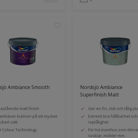
sjö Ambiance Smooth
Nordsjö Ambiance
Superfinish Matt
astående matt finish
Ger en fin, slät och tålig yt
amhäver kulören på ett mycket
Extremt bra hållbarhet och
ckert sätt
reptålighet
 Colour Technology
För trä inomhus som dörra
socklar, möbler mm.