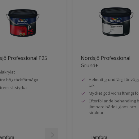
jö Professional P25
Nordsjö Professional
Grund+
lakrylat
Helmatt grundfärg för väg
tra hög täckförmåga
tak
trem slitstyrka
Mycket god vidhäftningsf
Efterföljande behandling bl
jämnare både i glans och
struktur
Jämföra
Jämföra