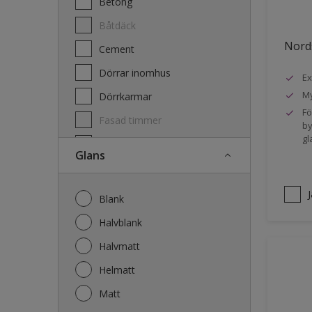
Betong
Båtdäck
Nords
Cement
Dörrar inomhus
Ex
My
Dörrkarmar
Fö
Fasad timmer
by
gl
Fasad trä
Glans
Fönster
Fönsterkarmar
Blank
Galvaniserat stål
Halvblank
Garage
Halvmatt
Gips
Helmatt
Gjutet
Matt
Golv