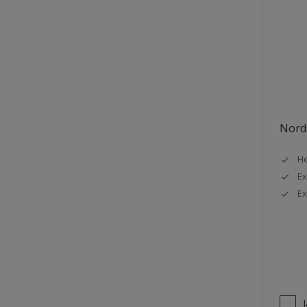
Nords
He
Ex
Ex