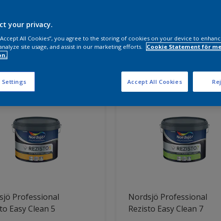
a produkter behöver du?
ct your privacy.
 “Accept All Cookies”, you agree to the storing of cookies on your device to enhanc
analyze site usage, and assist in our marketing efforts.
Cookie Statement för me
on.
ter hittade
 Settings
Accept All Cookies
Rej
jö Professional
Nordsjö Professional
to Easy Clean 5
Rezisto Easy Clean 7