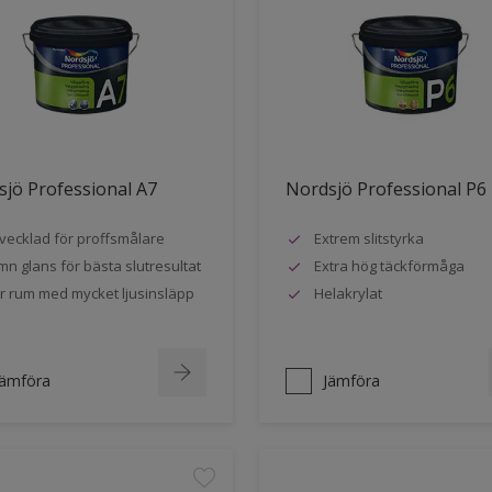
jö Professional A7
Nordsjö Professional P6
vecklad för proffsmålare
Extrem slitstyrka
mn glans för bästa slutresultat
Extra hög täckförmåga
r rum med mycket ljusinsläpp
Helakrylat
Jämföra
Jämföra