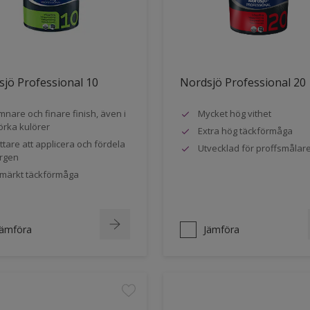
jö Professional 10
Nordsjö Professional 20
mnare och finare finish, även i
Mycket hög vithet
rka kulörer
Extra hög täckförmåga
ttare att applicera och fördela
Utvecklad för proffsmålar
rgen
märkt täckförmåga
Jämföra
Jämföra