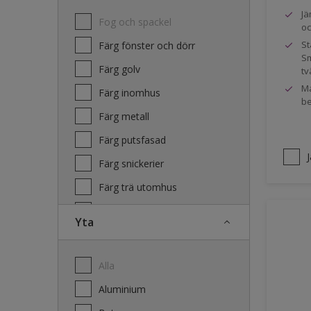
Jä
Fog och spackel
oc
St
Färg fönster och dörr
Sm
Färg golv
tv
Ma
Färg inomhus
be
Färg metall
Färg putsfasad
Färg snickerier
Färg trä utomhus
Grundfärg och tvätt
Yta
Lacker
Laserande träfasad
Alla
Lim
Aluminium
Terrass- och utemöbeloljor