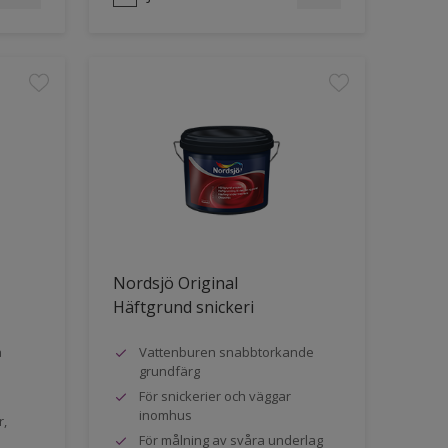
Nordsjö Original
Häftgrund snickeri
a
Vattenburen snabbtorkande
grundfärg
För snickerier och väggar
inomhus
r,
För målning av svåra underlag