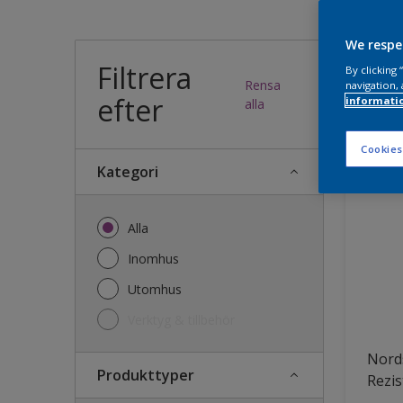
Vilk
We respe
Filtrera
By clicking
Rensa
navigation, 
efter
informati
38
produk
alla
Cookies
Kategori
Alla
Inomhus
Utomhus
Verktyg & tillbehör
Nords
Produkttyper
Rezis