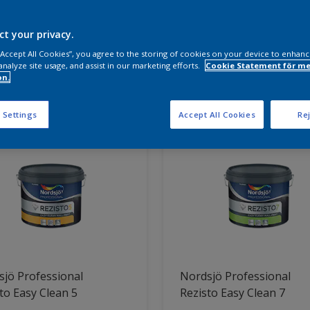
a produkter behöver du?
ct your privacy.
 “Accept All Cookies”, you agree to the storing of cookies on your device to enhanc
analyze site usage, and assist in our marketing efforts.
Cookie Statement för me
on.
ter hittade
 Settings
Accept All Cookies
Rej
jö Professional
Nordsjö Professional
to Easy Clean 5
Rezisto Easy Clean 7