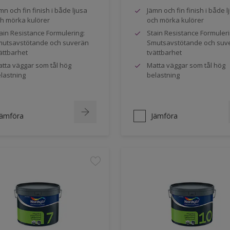
mn och fin finish i både ljusa
Jämn och fin finish i både l
h mörka kulörer
och mörka kulörer
ain Resistance Formulering:
Stain Resistance Formuleri
utsavstötande och suverän
Smutsavstötande och suv
ättbarhet
tvättbarhet
tta väggar som tål hög
Matta väggar som tål hög
lastning
belastning
Jämföra
Jämföra