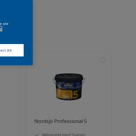
e site
r
ect All
Nordsjö Professional 5
Miljömärkt med Svanen