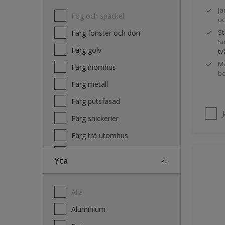
Jä
Fog och spackel
oc
St
Färg fönster och dörr
Sm
Färg golv
tv
Ma
Färg inomhus
be
Färg metall
Färg putsfasad
Färg snickerier
Färg trä utomhus
Grundfärg och tvätt
Yta
Lacker
Laserande träfasad
Alla
Lim
Aluminium
Terrass- och utemöbeloljor