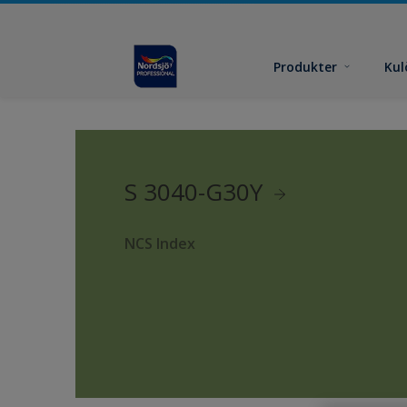
Produkter
Kul
S 3040-G30Y
NCS Index