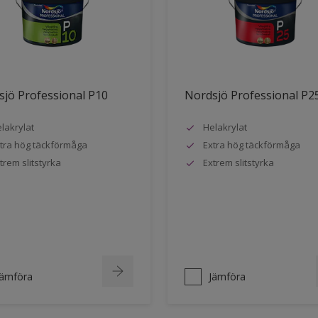
jö Professional P10
Nordsjö Professional P2
lakrylat
Helakrylat
tra hög täckförmåga
Extra hög täckförmåga
trem slitstyrka
Extrem slitstyrka
Jämföra
Jämföra