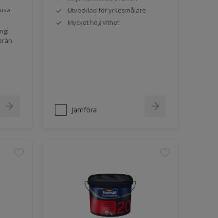
jusa
Utvecklad för yrkesmålare
Mycket hög vithet
ng:
erän
Jämföra