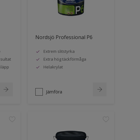
Nordsjö Professional P6
e
Extrem slitstyrka
sultat
Extra hög täckförmåga
släpp
Helakrylat
Jämföra