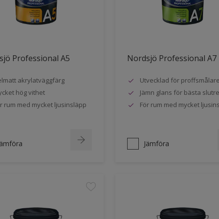
jö Professional A5
Nordsjö Professional A7
lmatt akrylatväggfärg
Utvecklad för proffsmålar
cket hög vithet
Jämn glans för bästa slutre
r rum med mycket ljusinsläpp
För rum med mycket ljusin
Jämföra
Jämföra