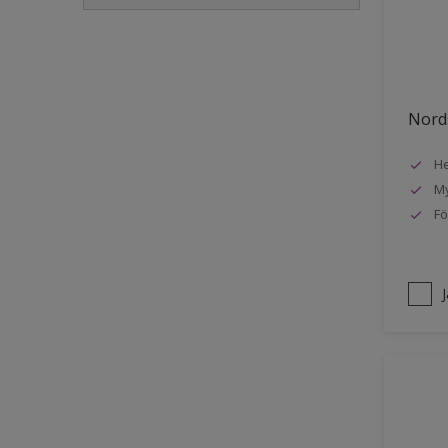
Golvlist
Icke-järnmetaller
Metall
Nords
Möbler
He
Painted surfaces
My
Plattor
Fö
Puts och betong
Radiatorer
Räcken
Skåp
Småmöbler
Snickeri, list och trädetaljer
Staket