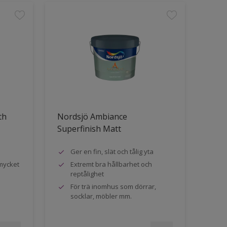
th
Nordsjö Ambiance
Superfinish Matt
Ger en fin, slät och tålig yta
mycket
Extremt bra hållbarhet och
reptålighet
För trä inomhus som dörrar,
socklar, möbler mm.