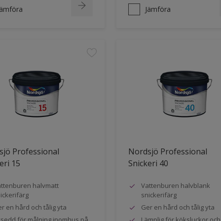
Jämföra
Jämföra
jö Professional
Nordsjö Professional
eri 15
Snickeri 40
ttenburen halvmatt
Vattenburen halvblank
ickerifärg
snickerifärg
r en hård och tålig yta
Ger en hård och tålig yta
sedd för målning inomhus på
Lämplig för köksluckor oc