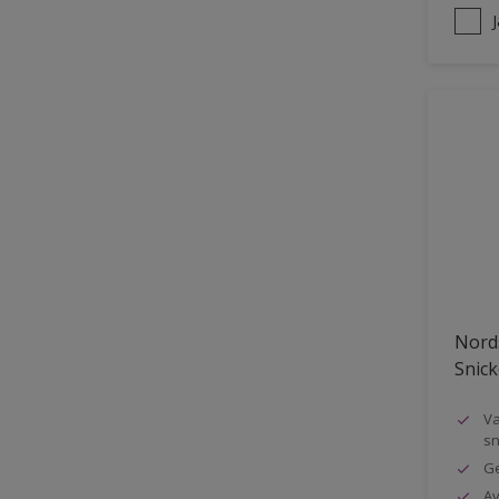
Nords
Snick
Va
sn
Ge
Av