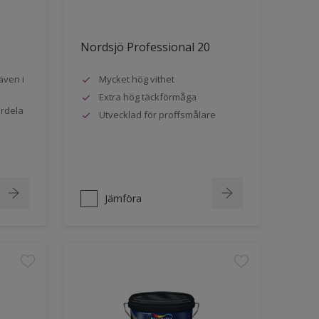
Nordsjö Professional 20
även i
Mycket hög vithet
Extra hög täckförmåga
ördela
Utvecklad för proffsmålare
Jämföra