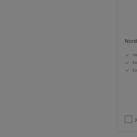
Stuck
Stål
Tak exteriör
Tak inomhus
Nords
Tapet
He
Terrass
Ex
Trappa
Ex
Trä
Trä panel
Träpanel inomhus
Utemöbler
Vägg inomhus
Ytterdörr