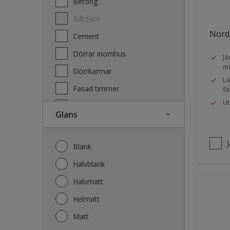
Betong
Båtdäck
Nords
Cement
Dörrar inomhus
Jä
mö
Dörrkarmar
Lä
Fasad timmer
fä
Ut
Fasad trä
Glans
Fönster
Fönsterkarmar
Blank
Galvaniserat stål
Halvblank
Garage
Halvmatt
Gips
Helmatt
Gjutet
Matt
Golv