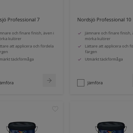
jö Professional 7
Nordsjö Professional 10
mnare och finare finish, även i
Jämnare och finare finish, 
rka kulörer
mörka kulörer
ttare att applicera och fördela
Lättare att applicera och f
rgen
färgen
märkt täckförmåga
Utmärkt täckförmåga
Jämföra
Jämföra