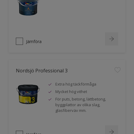
Jämföra
Nordsjö Professional 3
Extra hög täckförmåga
Mycket hög vithet
För puts, betong, lättbetong,
byggplattor av olika slag,
glasfiberväv mm.