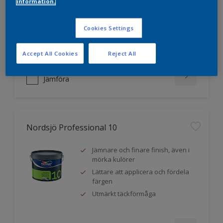
information.
mörka kulörer
Lättare att applicera och fördela
färgen
Cookies Settings
Utmärkt täckförmåga
Accept All Cookies
Reject All
Jämföra
Nordsjö Professional 10
Jämnare och finare finish, även i
mörka kulörer
Lättare att applicera och fördela
färgen
Utmärkt täckförmåga