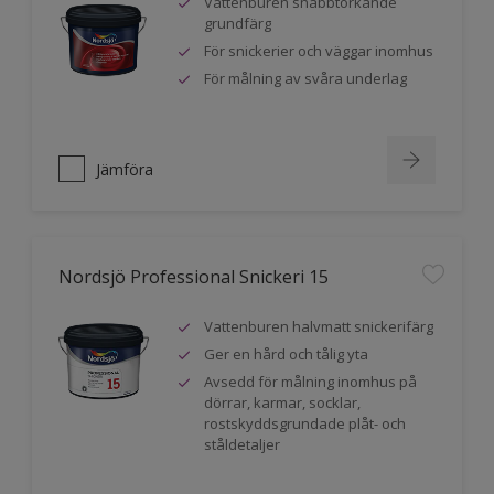
Vattenburen snabbtorkande
grundfärg
För snickerier och väggar inomhus
För målning av svåra underlag
Jämföra
Nordsjö Professional Snickeri 15
Vattenburen halvmatt snickerifärg
Ger en hård och tålig yta
Avsedd för målning inomhus på
dörrar, karmar, socklar,
rostskyddsgrundade plåt- och
ståldetaljer