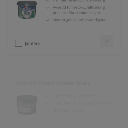
puts och fibercementskivor
Mycket god kulörbeständighet
Jämföra
Nordsjö Professional Metal Facade
Går att bryta i valfri kulör
Hög kulör och glansbeständighet
Skyddar mot rost
Jämföra