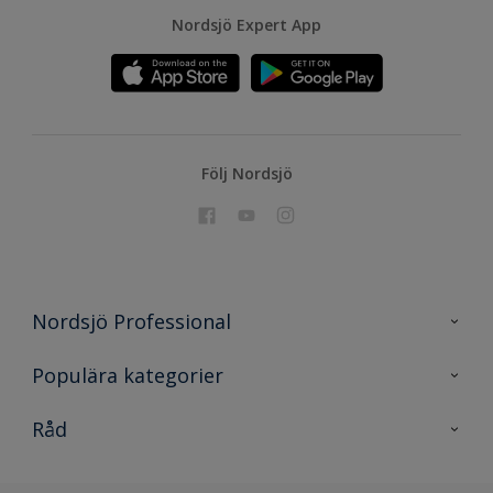
Nordsjö Expert App
Följ Nordsjö
Nordsjö Professional
Kontakta oss
Populära kategorier
En nyans bättre
Nordsjö
Råd
Projekt
Nordsjö Professional Shop
Digitala verktyg
Rationellt Måleri
Miljöarbete och färg