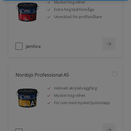
Mycket hög vithet
Extra hög täckförmåga
Utvecklad för proffsmålare
Jämföra
Nordsjö Professional A5
Helmatt akrylatväggfärg
Mycket hög vithet
För rum med mycket ljusinsläpp