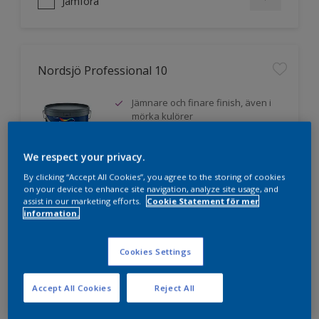
Jämföra
Nordsjö Professional 10
Jämnare och finare finish, även i
mörka kulörer
Lättare att applicera och fördela
färgen
We respect your privacy.
Utmärkt täckförmåga
By clicking “Accept All Cookies”, you agree to the storing of cookies
on your device to enhance site navigation, analyze site usage, and
assist in our marketing efforts.
Cookie Statement för mer
information.
Jämföra
Cookies Settings
Accept All Cookies
Reject All
Nordsjö Professional 20