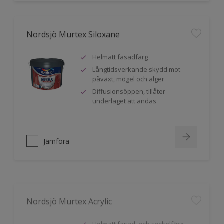
Nordsjö Murtex Siloxane
Helmatt fasadfärg
Långtidsverkande skydd mot
påväxt, mögel och alger
Diffusionsöppen, tillåter
underlaget att andas
Jämföra
Nordsjö Murtex Acrylic
Helmatt fasad- och sockelfärg
Avsedd för betong, lättbetong,