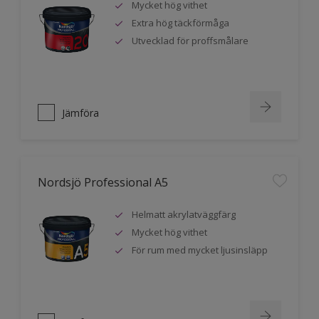
Mycket hög vithet
Extra hög täckförmåga
Utvecklad för proffsmålare
Jämföra
Nordsjö Professional A5
Helmatt akrylatväggfärg
Mycket hög vithet
För rum med mycket ljusinsläpp