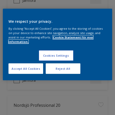
Jämföra
We respect your privacy.
Nordsjö Professional 10
By clicking “Accept All Cookies”, you agree to the storing of cookies
on your device to enhance site navigation, analyze site usage, and
Jämnare och finare finish, även i
assist in our marketing efforts.
Cookie Statement för mer
mörka kulörer
information.
Lättare att applicera och fördela
färgen
Cookies Settings
Utmärkt täckförmåga
Accept All Cookies
Reject All
Jämföra
Nordsjö Professional 20