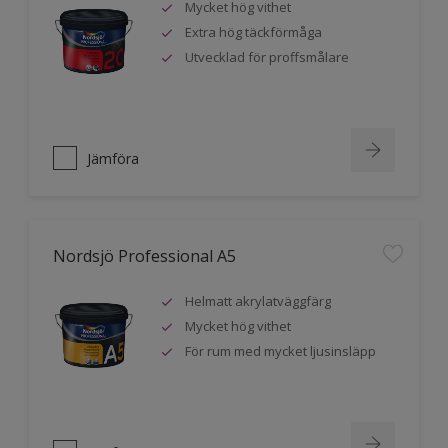
Mycket hög vithet
Extra hög täckförmåga
Utvecklad för proffsmålare
Jämföra
Nordsjö Professional A5
Helmatt akrylatväggfärg
Mycket hög vithet
För rum med mycket ljusinsläpp