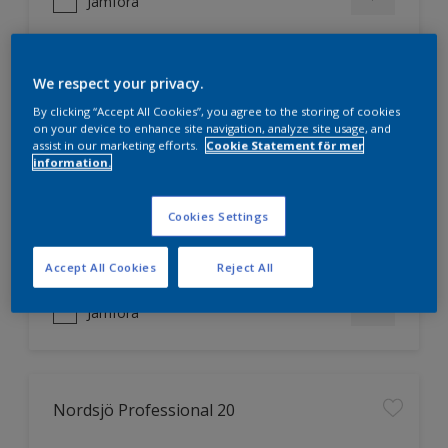
Jämföra
We respect your privacy.
Nordsjö Professional 10
By clicking “Accept All Cookies”, you agree to the storing of cookies
on your device to enhance site navigation, analyze site usage, and
Jämnare och finare finish, även i
assist in our marketing efforts.
Cookie Statement för mer
mörka kulörer
information.
Lättare att applicera och fördela
färgen
Cookies Settings
Utmärkt täckförmåga
Accept All Cookies
Reject All
Jämföra
Nordsjö Professional 20