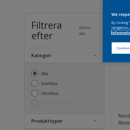
Vilk
We respe
Filtrera
By clicking
Rensa
navigation, 
efter
informati
35
produk
alla
Cookies
Kategori
Alla
Inomhus
Utomhus
Verktyg & tillbehör
Nords
Produkttyper
Rezis