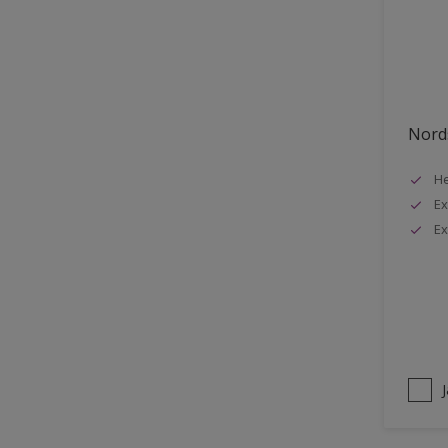
Stuck
Stål
Tak exteriör
Tak inomhus
Nords
Tapet
He
Terrass
Ex
Trappa
Ex
Trä
Trä panel
Träpanel inomhus
Utemöbler
Vägg inomhus
Ytterdörr