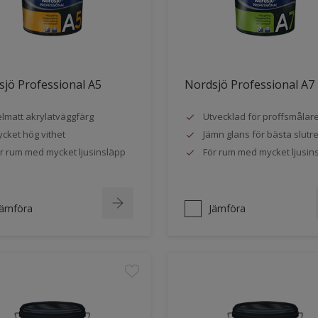
jö Professional A5
Nordsjö Professional A7
lmatt akrylatväggfärg
Utvecklad för proffsmålar
cket hög vithet
Jämn glans för bästa slutre
r rum med mycket ljusinsläpp
För rum med mycket ljusin
Jämföra
Jämföra