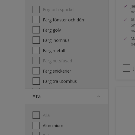
Jä
Fog och spackel
oc
St
Färg fönster och dörr
Sm
Färg golv
tv
Ma
Färg inomhus
be
Färg metall
Färg putsfasad
Färg snickerier
Färg trä utomhus
Grundfärg och tvätt
Yta
Lacker
Laserande träfasad
Alla
Lim
Aluminium
Terrass- och utemöbeloljor