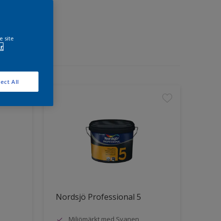
e site
r
ect All
Nordsjö Professional 5
Miljömärkt med Svanen