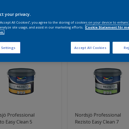
a produkter behöver du?
ct your privacy.
 “Accept All Cookies”, you agree to the storing of cookies on your device to enhanc
analyze site usage, and assist in our marketing efforts.
Cookie Statement för me
on.
ter hittade
 Settings
Accept All Cookies
Rej
jö Professional
Nordsjö Professional
to Easy Clean 5
Rezisto Easy Clean 7