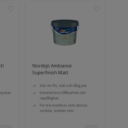
th
Nordsjö Ambiance
Superfinish Matt
Ger en fin, slät och tålig yta
mycket
Extremt bra hållbarhet och
reptålighet
För trä inomhus som dörrar,
socklar, möbler mm.