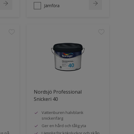
Jämföra
Nordsjö Professional
Snickeri 40
Vattenburen halvblank
snickerifärg
Ger en hård och tålig yta
us på
Lämplig för köksluckor och skåp