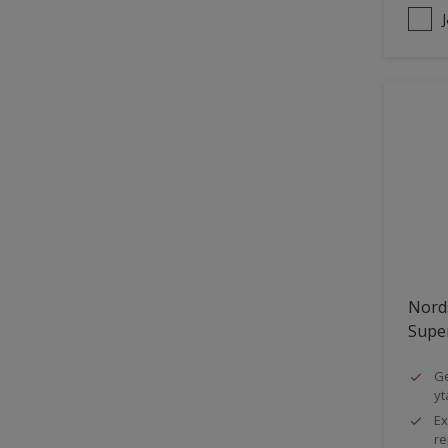
Nord
Super
Ge
yt
Ex
re