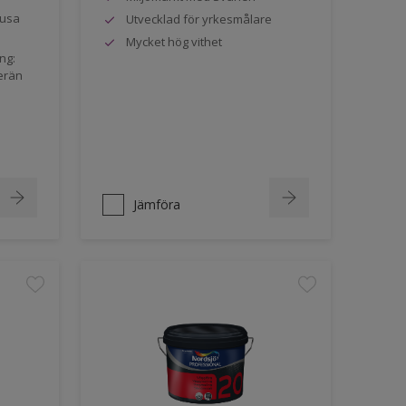
jusa
Utvecklad för yrkesmålare
Mycket hög vithet
ng:
erän
Jämföra