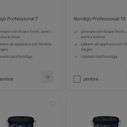
jö Professional 7
Nordsjö Professional 10
mnare och finare finish, även i
Jämnare och finare finish, 
rka kulörer
mörka kulörer
ttare att applicera och fördela
Lättare att applicera och f
rgen
färgen
märkt täckförmåga
Utmärkt täckförmåga
Jämföra
Jämföra