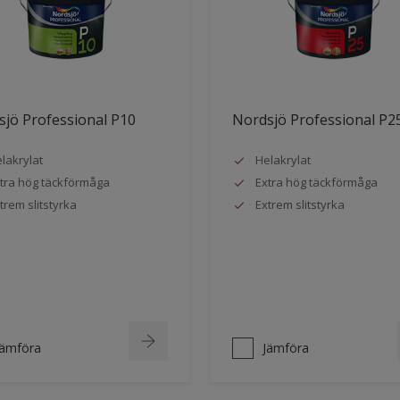
jö Professional P10
Nordsjö Professional P2
lakrylat
Helakrylat
tra hög täckförmåga
Extra hög täckförmåga
trem slitstyrka
Extrem slitstyrka
Jämföra
Jämföra