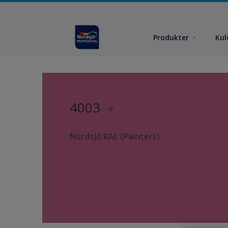
Produkter
Kul
4003
Nordsjö RAL (Painters)