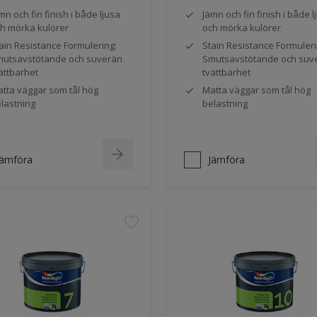
mn och fin finish i både ljusa
Jämn och fin finish i både l
h mörka kulörer
och mörka kulörer
ain Resistance Formulering:
Stain Resistance Formuleri
utsavstötande och suverän
Smutsavstötande och suv
ättbarhet
tvättbarhet
tta väggar som tål hög
Matta väggar som tål hög
lastning
belastning
Jämföra
Jämföra