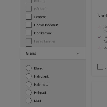
Betong
Båtdäck
Nords
Cement
Dörrar inomhus
Jä
mö
Dörrkarmar
Lä
Fasad timmer
fä
Ut
Fasad trä
Glans
Fönster
Fönsterkarmar
Blank
Galvaniserat stål
Halvblank
Garage
Halvmatt
Gips
Helmatt
Gjutet
Matt
Golv