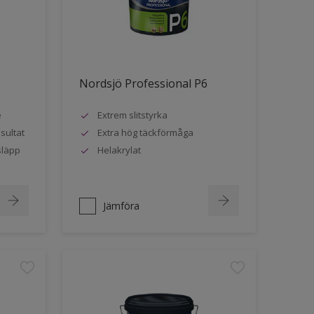
Nordsjö Professional P6
e
Extrem slitstyrka
sultat
Extra hög täckförmåga
släpp
Helakrylat
Jämföra