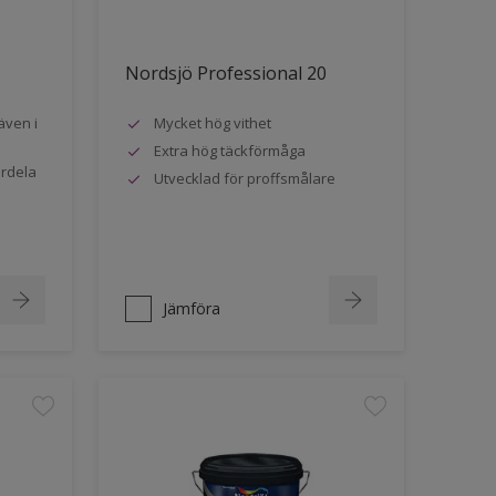
Nordsjö Professional 20
även i
Mycket hög vithet
Extra hög täckförmåga
ördela
Utvecklad för proffsmålare
Jämföra