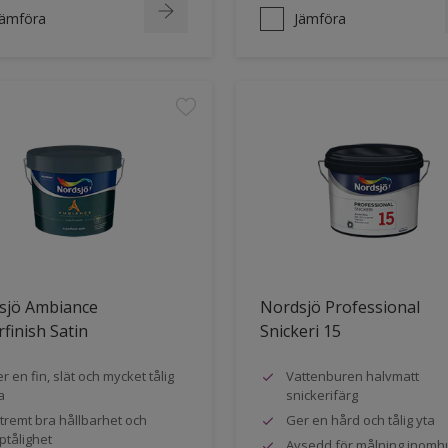
Jämföra
Jämföra
sjö Ambiance
Nordsjö Professional
finish Satin
Snickeri 15
r en fin, slät och mycket tålig
Vattenburen halvmatt
a
snickerifärg
tremt bra hållbarhet och
Ger en hård och tålig yta
ptålighet
Avsedd för målning inomh