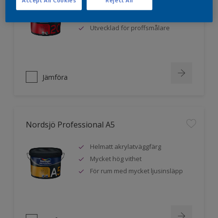
Accept All Cookies
Reject All
Mycket hög vithet
Extra hög täckförmåga
Utvecklad för proffsmålare
Jämföra
Nordsjö Professional A5
Helmatt akrylatväggfärg
Mycket hög vithet
För rum med mycket ljusinsläpp