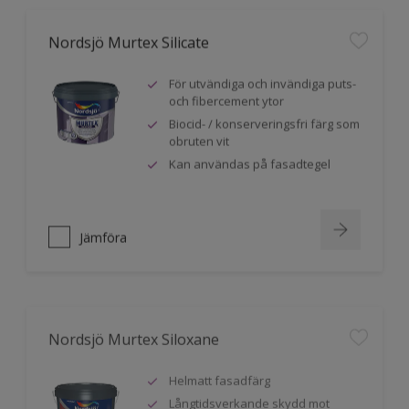
Nordsjö Murtex Silicate
För utvändiga och invändiga puts-
och fibercement ytor
Biocid- / konserveringsfri färg som
obruten vit
Kan användas på fasadtegel
Jämföra
Nordsjö Murtex Siloxane
Helmatt fasadfärg
Långtidsverkande skydd mot
påväxt, mögel och alger