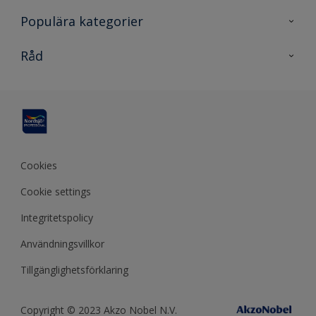
Kontakta oss
Populära kategorier
En nyans bättre
Nordsjö
Råd
Projekt
Nordsjö Professional Shop
Digitala verktyg
Rationellt Måleri
Miljöarbete och färg
Site map
Effektiva verktyg
Miljömärkta färgprodukter
Tävling
Kulörverktyg
Miljö och hållbarhet
Datablad
Cookies
Funktionsgaranti
Cookie settings
Integritetspolicy
Användningsvillkor
Tillgänglighetsförklaring
Copyright © 2023 Akzo Nobel N.V.