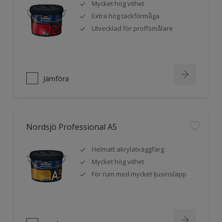
Mycket hög vithet
Extra hög täckförmåga
Utvecklad för proffsmålare
Jämföra
Nordsjö Professional A5
Helmatt akrylatväggfärg
Mycket hög vithet
För rum med mycket ljusinsläpp