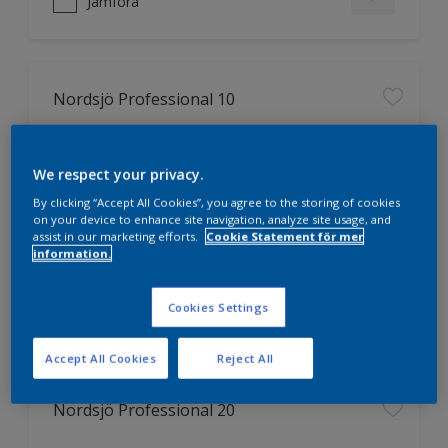
Jämföra
Nordsjö Professional 10
Jämnare och finare finish, även i
mörka kulörer
We respect your privacy.
Lättare att applicera och fördela
By clicking “Accept All Cookies”, you agree to the storing of cookies
färgen
on your device to enhance site navigation, analyze site usage, and
Utmärkt täckförmåga
assist in our marketing efforts.
Cookie Statement för mer
information.
Cookies Settings
Jämföra
Accept All Cookies
Reject All
Nordsjö Professional 20