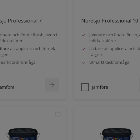
jö Professional 7
Nordsjö Professional 10
mnare och finare finish, även i
Jämnare och finare finish, 
rka kulörer
mörka kulörer
ttare att applicera och fördela
Lättare att applicera och f
rgen
färgen
märkt täckförmåga
Utmärkt täckförmåga
Jämföra
Jämföra