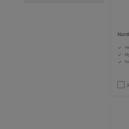
Golvlist
Icke-järnmetaller
Metall
Nords
Möbler
He
Painted surfaces
My
Plattor
Fö
Puts och betong
Radiatorer
Räcken
Skåp
Småmöbler
Snickeri, list och trädetaljer
Staket