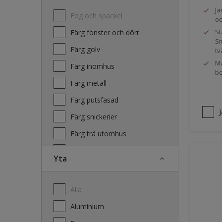
Jä
Fog och spackel
oc
St
Färg fönster och dörr
Sm
Färg golv
tv
Ma
Färg inomhus
be
Färg metall
Färg putsfasad
Färg snickerier
Färg trä utomhus
Grundfärg och tvätt
Yta
Lacker
Laserande träfasad
Alla
Lim
Aluminium
Terrass- och utemöbeloljor