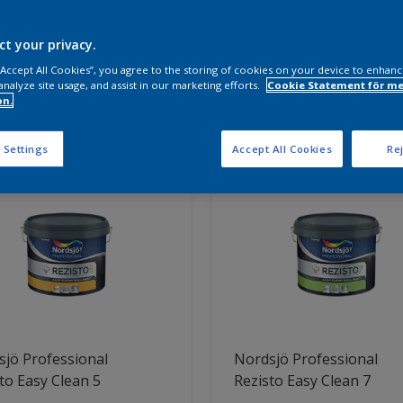
a produkter behöver du?
ct your privacy.
 “Accept All Cookies”, you agree to the storing of cookies on your device to enhanc
analyze site usage, and assist in our marketing efforts.
Cookie Statement för me
on.
ter hittade
 Settings
Accept All Cookies
Rej
jö Professional
Nordsjö Professional
to Easy Clean 5
Rezisto Easy Clean 7