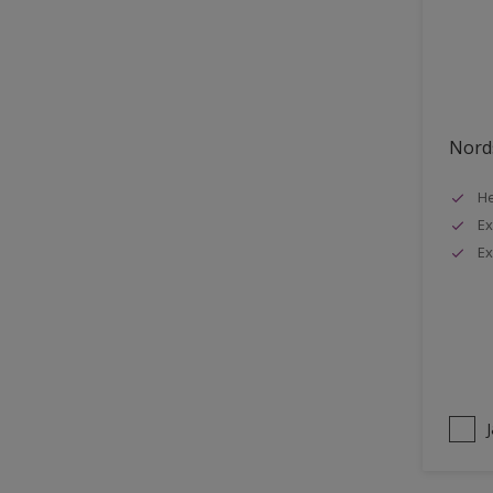
Stuck
Stål
Tak exteriör
Tak inomhus
Nords
Tapet
He
Terrass
Ex
Trappa
Ex
Trä
Trä panel
Träpanel inomhus
Utemöbler
Vägg inomhus
Ytterdörr