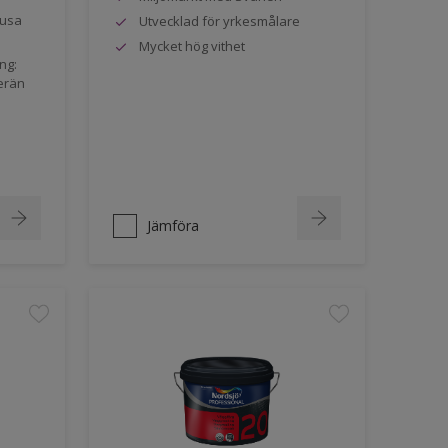
jusa
Utvecklad för yrkesmålare
Mycket hög vithet
ng:
erän
Jämföra