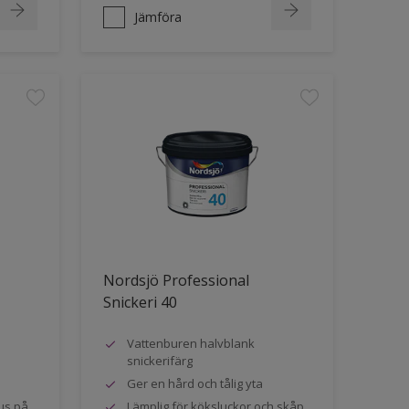
Jämföra
Nordsjö Professional
Snickeri 40
Vattenburen halvblank
snickerifärg
Ger en hård och tålig yta
us på
Lämplig för köksluckor och skåp