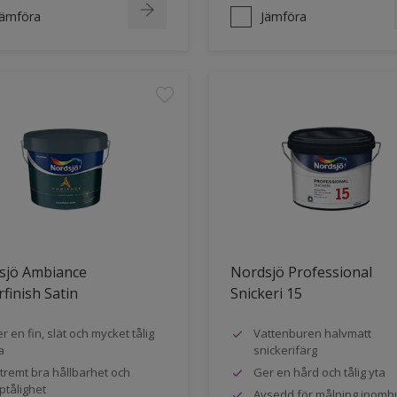
Jämföra
Jämföra
sjö Ambiance
Nordsjö Professional
finish Satin
Snickeri 15
r en fin, slät och mycket tålig
Vattenburen halvmatt
a
snickerifärg
tremt bra hållbarhet och
Ger en hård och tålig yta
ptålighet
Avsedd för målning inomh