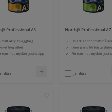
jö Professional A5
Nordsjö Professional A7
lmatt akrylatväggfärg
Utvecklad för proffsmålar
cket hög vithet
Jämn glans för bästa slutre
r rum med mycket ljusinsläpp
För rum med mycket ljusin
Jämföra
Jämföra