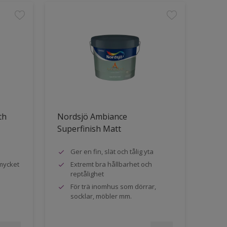
th
Nordsjö Ambiance
Superfinish Matt
Ger en fin, slät och tålig yta
mycket
Extremt bra hållbarhet och
reptålighet
För trä inomhus som dörrar,
socklar, möbler mm.