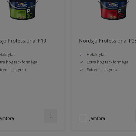
jö Professional P10
Nordsjö Professional P2
lakrylat
Helakrylat
tra hög täckförmåga
Extra hög täckförmåga
trem slitstyrka
Extrem slitstyrka
Jämföra
Jämföra