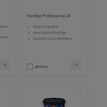
Nordsjö Professional 20
även i
Mycket hög vithet
Extra hög täckförmåga
ördela
Utvecklad för proffsmålare
Jämföra