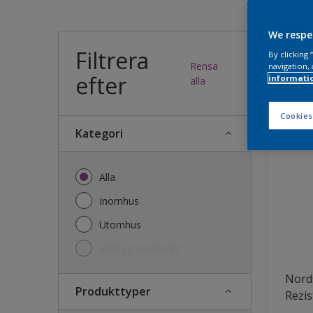
Vilk
We respe
Filtrera
By clicking
Rensa
navigation, 
efter
informati
36
produk
alla
Cookies
Kategori
Alla
Inomhus
Utomhus
Verktyg & tillbehör
Nords
Produkttyper
Rezis