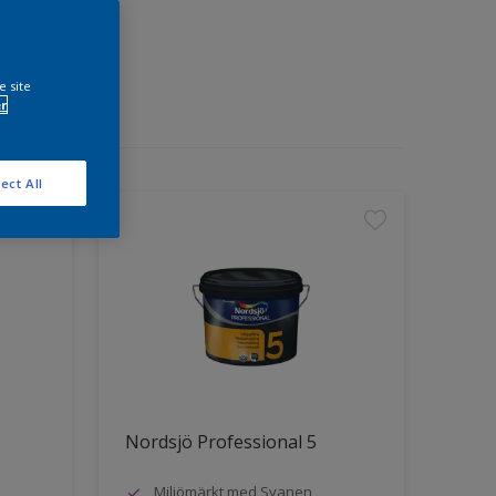
e site
r
ect All
Nordsjö Professional 5
Miljömärkt med Svanen