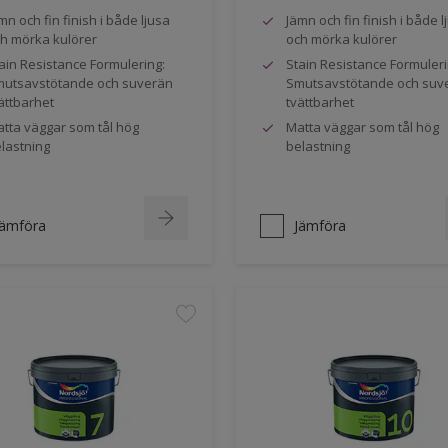
mn och fin finish i både ljusa
Jämn och fin finish i både l
h mörka kulörer
och mörka kulörer
ain Resistance Formulering:
Stain Resistance Formuleri
utsavstötande och suverän
Smutsavstötande och suv
ättbarhet
tvättbarhet
tta väggar som tål hög
Matta väggar som tål hög
lastning
belastning
Jämföra
Jämföra