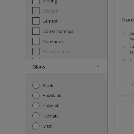
Betong
Båtdäck
Nords
Cement
Dörrar inomhus
Jä
mö
Dörrkarmar
Lä
Fasad timmer
fä
Ut
Fasad trä
Glans
Fönster
Fönsterkarmar
Blank
Galvaniserat stål
Halvblank
Garage
Halvmatt
Gips
Helmatt
Gjutet
Matt
Golv