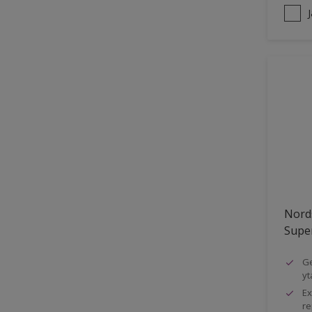
Nord
Super
Ge
yt
Ex
re