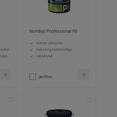
Nordsjö Professional P6
e
Extrem slitstyrka
sultat
Extra hög täckförmåga
släpp
Helakrylat
Jämföra