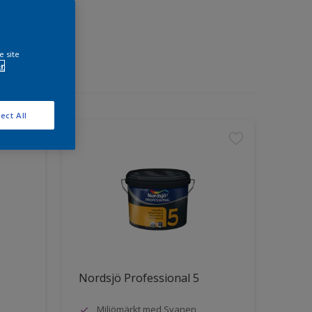
e site
r
ect All
Nordsjö Professional 5
Miljömärkt med Svanen