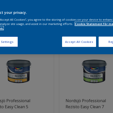
a produkter behöver du?
ct your privacy.
 “Accept All Cookies”, you agree to the storing of cookies on your device to enhanc
analyze site usage, and assist in our marketing efforts.
Cookie Statement för me
on.
ter hittade
 Settings
Accept All Cookies
Rej
jö Professional
Nordsjö Professional
to Easy Clean 5
Rezisto Easy Clean 7