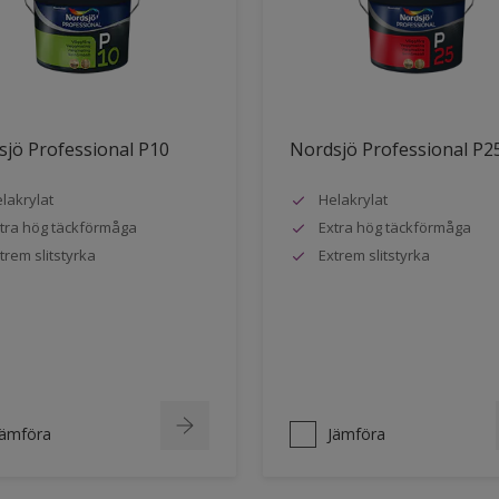
jö Professional P10
Nordsjö Professional P2
lakrylat
Helakrylat
tra hög täckförmåga
Extra hög täckförmåga
trem slitstyrka
Extrem slitstyrka
Jämföra
Jämföra