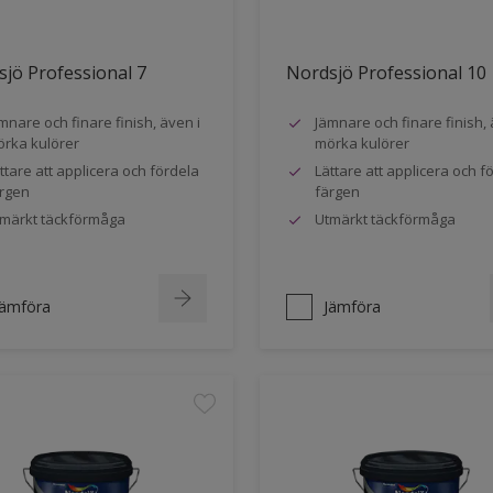
jö Professional 7
Nordsjö Professional 10
mnare och finare finish, även i
Jämnare och finare finish, 
rka kulörer
mörka kulörer
ttare att applicera och fördela
Lättare att applicera och f
rgen
färgen
märkt täckförmåga
Utmärkt täckförmåga
Jämföra
Jämföra