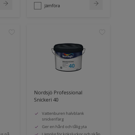
Jämföra
Nordsjö Professional
Snickeri 40
Vattenburen halvblank
snickerifärg
Ger en hård och tålig yta
us på
Lämplig för köksluckor och skåp