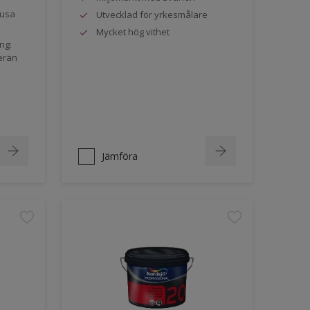
jusa
Utvecklad för yrkesmålare
Mycket hög vithet
ng:
erän
Jämföra