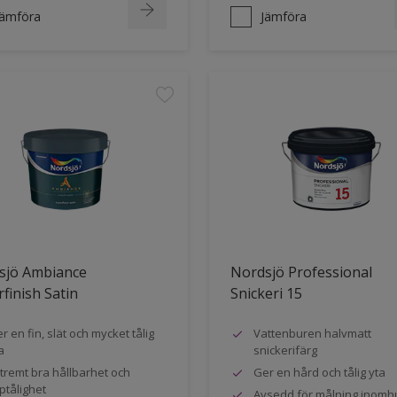
Jämföra
Jämföra
sjö Ambiance
Nordsjö Professional
finish Satin
Snickeri 15
r en fin, slät och mycket tålig
Vattenburen halvmatt
a
snickerifärg
tremt bra hållbarhet och
Ger en hård och tålig yta
ptålighet
Avsedd för målning inomh