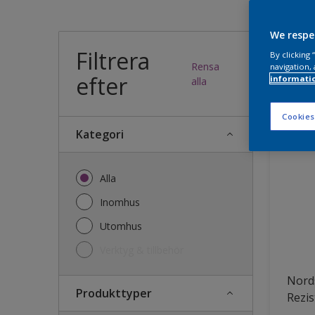
Vilk
We respe
Filtrera
By clicking
Rensa
navigation, 
efter
informati
36
produk
alla
Cookies
Kategori
Alla
Inomhus
Utomhus
Verktyg & tillbehör
Nords
Produkttyper
Rezis