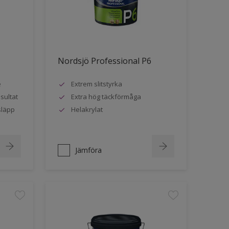
Nordsjö Professional P6
e
Extrem slitstyrka
sultat
Extra hög täckförmåga
släpp
Helakrylat
Jämföra