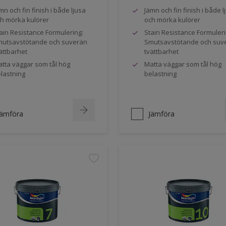
mn och fin finish i både ljusa
Jämn och fin finish i både l
h mörka kulörer
och mörka kulörer
ain Resistance Formulering:
Stain Resistance Formuleri
utsavstötande och suverän
Smutsavstötande och suv
ättbarhet
tvättbarhet
tta väggar som tål hög
Matta väggar som tål hög
lastning
belastning
Jämföra
Jämföra