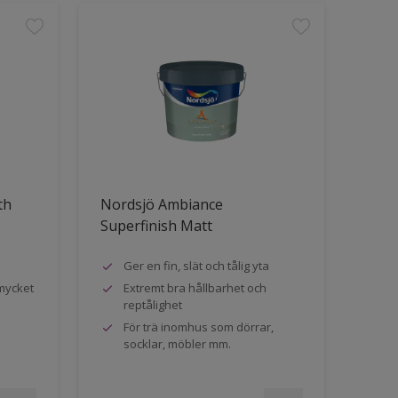
th
Nordsjö Ambiance
Superfinish Matt
Ger en fin, slät och tålig yta
mycket
Extremt bra hållbarhet och
reptålighet
För trä inomhus som dörrar,
socklar, möbler mm.