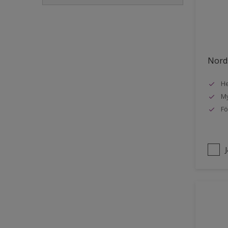
Golvlist
Icke-järnmetaller
Metall
Nords
Möbler
He
Painted surfaces
My
Plattor
Fö
Puts och betong
Radiatorer
Räcken
Skåp
Småmöbler
Snickeri, list och trädetaljer
Staket