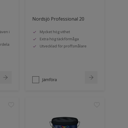
Nordsjö Professional 20
även i
Mycket hög vithet
Extra hög täckförmåga
ördela
Utvecklad för proffsmålare
Jämföra