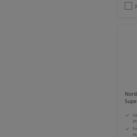
Nord
Super
Ge
yt
Ex
re