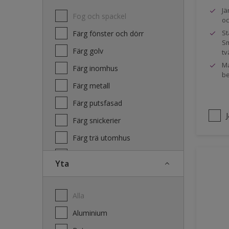
Jä
Fog och spackel
oc
St
Färg fönster och dörr
Sm
Färg golv
tv
Ma
Färg inomhus
be
Färg metall
Färg putsfasad
Färg snickerier
Färg trä utomhus
Grundfärg och tvätt
Yta
Lacker
Laserande träfasad
Alla
Lim
Aluminium
Terrass- och utemöbeloljor