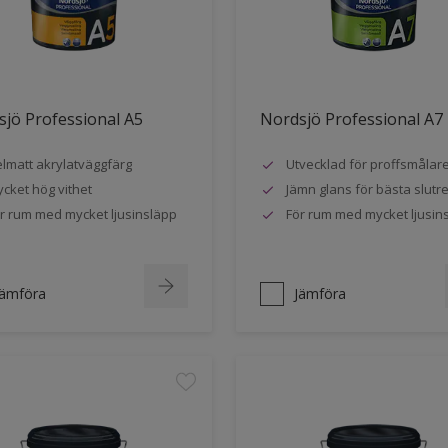
jö Professional A5
Nordsjö Professional A7
lmatt akrylatväggfärg
Utvecklad för proffsmålar
cket hög vithet
Jämn glans för bästa slutre
r rum med mycket ljusinsläpp
För rum med mycket ljusin
Jämföra
Jämföra