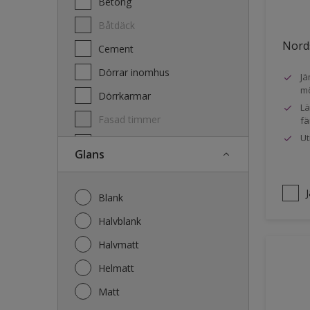
Betong
Båtdäck
Nords
Cement
Dörrar inomhus
Jä
mö
Dörrkarmar
Lä
Fasad timmer
fä
Ut
Fasad trä
Glans
Fönster
Fönsterkarmar
Blank
Galvaniserat stål
Halvblank
Garage
Halvmatt
Gips
Helmatt
Gjutet
Matt
Golv