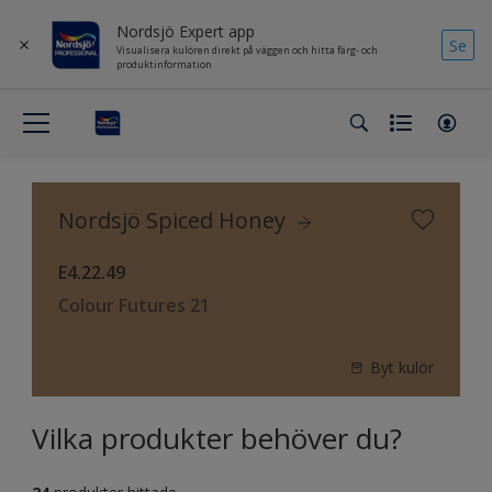
Nordsjö Expert app
Se
Visualisera kulören direkt på väggen och hitta färg- och
produktinformation
Nordsjö Spiced Honey
E4.22.49
Colour Futures 21
Byt kulör
Vilka produkter behöver du?