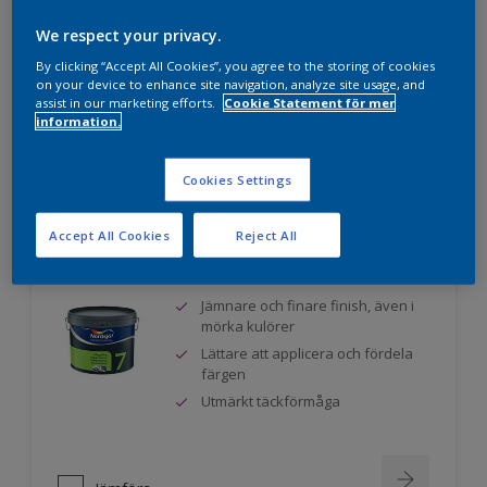
Utvecklad för yrkesmålare
We respect your privacy.
Mycket hög vithet
By clicking “Accept All Cookies”, you agree to the storing of cookies
on your device to enhance site navigation, analyze site usage, and
assist in our marketing efforts.
Cookie Statement för mer
information.
Jämföra
Cookies Settings
Accept All Cookies
Reject All
Nordsjö Professional 7
Jämnare och finare finish, även i
mörka kulörer
Lättare att applicera och fördela
färgen
Utmärkt täckförmåga