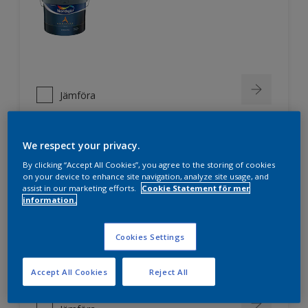
Jämföra
We respect your privacy.
Nordsjö Professional 3
By clicking “Accept All Cookies”, you agree to the storing of cookies
on your device to enhance site navigation, analyze site usage, and
assist in our marketing efforts.
Cookie Statement för mer
Extra hög täckförmåga
information.
Mycket hög vithet
För puts, betong, lättbetong,
Cookies Settings
byggplattor av olika slag,
glasfiberväv mm.
Accept All Cookies
Reject All