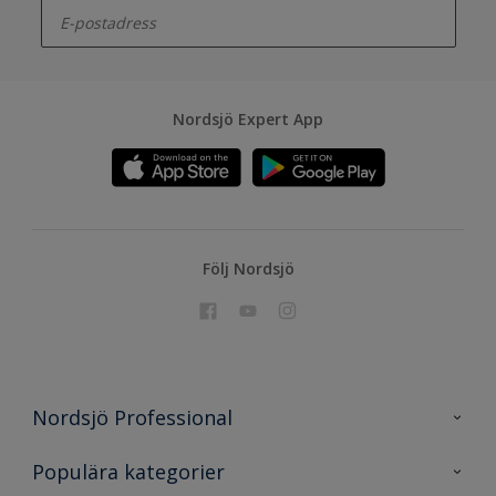
Nordsjö Expert App
Följ Nordsjö
Nordsjö Professional
Kontakta oss
Populära kategorier
En nyans bättre