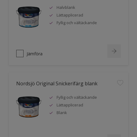
Halvblank
Lättapplicerad
Fyllig och vältäckande
Jämföra
Nordsjö Original Snickerifärg blank
Fyllig och vältäckande
Lättapplicerad
Blank