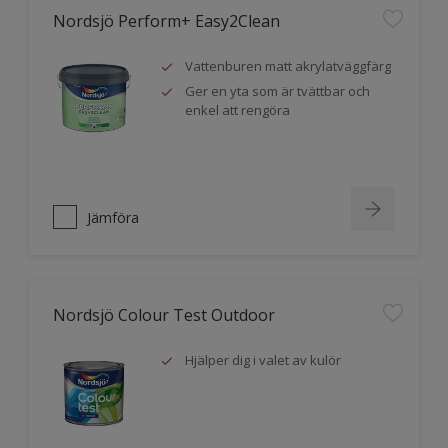
Nordsjö Perform+ Easy2Clean
Vattenburen matt akrylatväggfärg
Ger en yta som är tvättbar och
enkel att rengöra
Jämföra
Nordsjö Colour Test Outdoor
Hjälper dig i valet av kulör