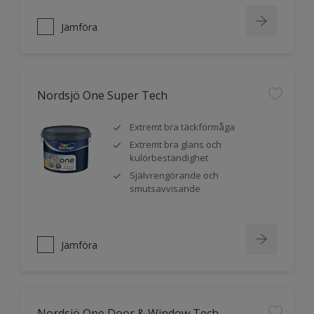
Jämföra
Nordsjö One Super Tech
Extremt bra täckförmåga
Extremt bra glans och
kulörbeständighet
Självrengörande och
smutsavvisande
Jämföra
Nordsjö One Door & Window Tech