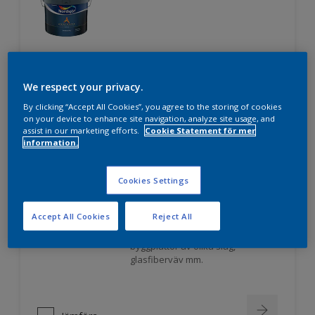
We respect your privacy.
Jämföra
By clicking “Accept All Cookies”, you agree to the storing of cookies
on your device to enhance site navigation, analyze site usage, and
assist in our marketing efforts.
Cookie Statement för mer
information.
Nordsjö Professional 3
Cookies Settings
Extra hög täckförmåga
Mycket hög vithet
Accept All Cookies
Reject All
För puts, betong, lättbetong,
byggplattor av olika slag,
glasfiberväv mm.