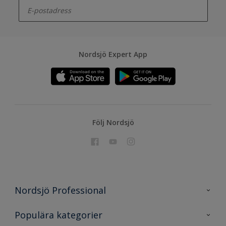
Nordsjö Expert App
Följ Nordsjö
Nordsjö Professional
Kontakta oss
Populära kategorier
En nyans bättre