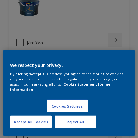
Jämföra
We respect your privacy.
Nordsjö Professional 3
By clicking “Accept All Cookies”, you agree to the storing of cookies
on your device to enhance site navigation, analyze site usage, and
assist in our marketing efforts.
Cookie Statement för mer
Extra hög täckförmåga
information.
Mycket hög vithet
För puts, betong, lättbetong,
Cookies Settings
byggplattor av olika slag,
glasfiberväv mm.
Accept All Cookies
Reject All