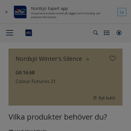
Nordsjö Expert app
Se
Visualisera kulören direkt på väggen och hitta färg- och
produktinformation
Nordsjö Winter's Silence
G0.16.68
Colour Futures 21
Byt kulör
Vilka produkter behöver du?