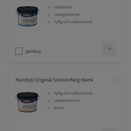
Halvblank
Lättapplicerad
Fyllig och vältäckande
Jämföra
Nordsjö Original Snickerifärg blank
Fyllig och vältäckande
Lättapplicerad
Blank