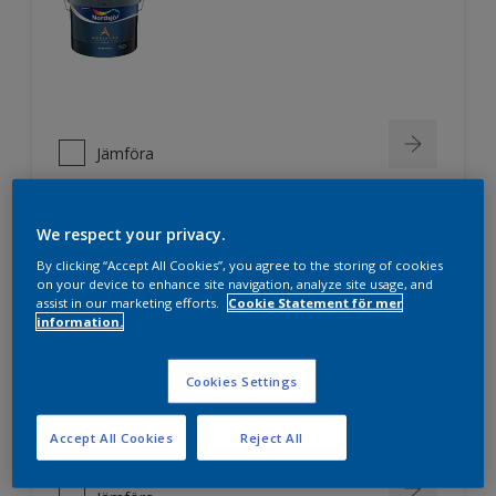
Jämföra
We respect your privacy.
Nordsjö Professional 3
By clicking “Accept All Cookies”, you agree to the storing of cookies
on your device to enhance site navigation, analyze site usage, and
assist in our marketing efforts.
Cookie Statement för mer
Extra hög täckförmåga
information.
Mycket hög vithet
För puts, betong, lättbetong,
Cookies Settings
byggplattor av olika slag,
glasfiberväv mm.
Accept All Cookies
Reject All