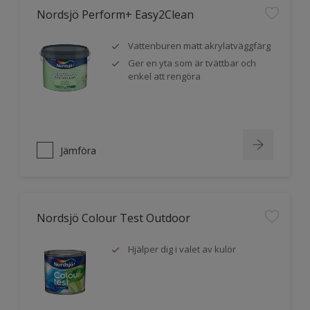
Nordsjö Perform+ Easy2Clean
Vattenburen matt akrylatväggfärg
Ger en yta som är tvättbar och
enkel att rengöra
Jämföra
Nordsjö Colour Test Outdoor
Hjälper dig i valet av kulör