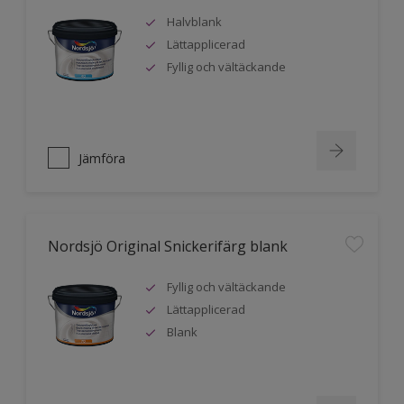
Halvblank
Lättapplicerad
Fyllig och vältäckande
Jämföra
Nordsjö Original Snickerifärg blank
Fyllig och vältäckande
Lättapplicerad
Blank