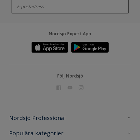
Nordsjö Expert App
Följ Nordsjö
Nordsjö Professional
Kontakta oss
Populära kategorier
En nyans bättre