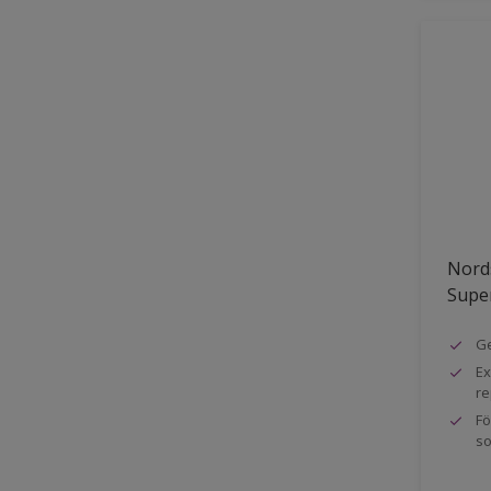
Nord
Super
Ge
Ex
re
Fö
so