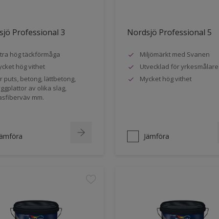
jö Professional 3
Nordsjö Professional 5
tra hög täckförmåga
Miljömärkt med Svanen
cket hög vithet
Utvecklad för yrkesmålare
r puts, betong, lättbetong,
Mycket hög vithet
ggplattor av olika slag,
asfiberväv mm.
Jämföra
Jämföra