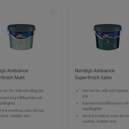
sjö Ambiance
Nordsjö Ambiance
finish Matt
Superfinish Satin
r en fin, slät och tålig yta
Ger en fin, slät och mycket 
yta
tremt bra hållbarhet och
ptålighet
Extremt bra hållbarhet och
reptålighet
r trä inomhus som dörrar,
cklar, möbler mm.
För trä inomhus som dörra
socklar, möbler mm.