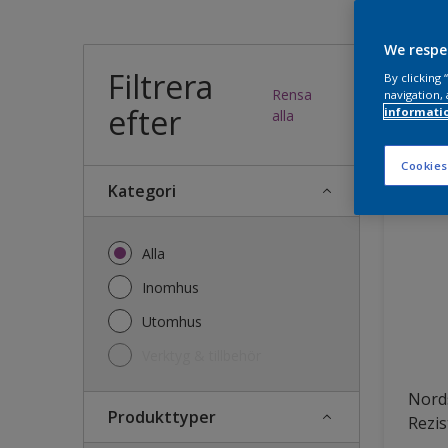
Vilk
We respe
Filtrera
By clicking
Rensa
navigation, 
efter
informati
42
produk
alla
Cookies
Kategori
Alla
Inomhus
Utomhus
Verktyg & tillbehör
Nords
Produkttyper
Rezis