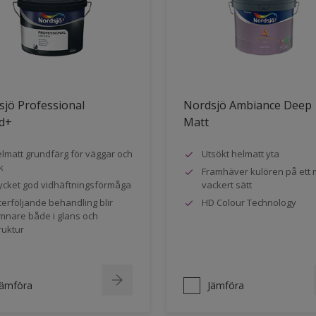
jö Professional
Nordsjö Ambiance Deep
d+
Matt
lmatt grundfärg för väggar och
Utsökt helmatt yta
k
Framhäver kulören på ett 
cket god vidhäftningsförmåga
vackert sätt
terföljande behandling blir
HD Colour Technology
mnare både i glans och
ruktur
Jämföra
Jämföra