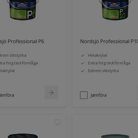
jö Professional P6
Nordsjö Professional P1
trem slitstyrka
Helakrylat
tra hög täckförmåga
Extra hög täckförmåga
lakrylat
Extrem slitstyrka
Jämföra
Jämföra