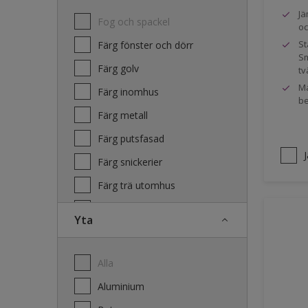
Jä
Fog och spackel
oc
St
Färg fönster och dörr
Sm
Färg golv
tv
Ma
Färg inomhus
be
Färg metall
Färg putsfasad
Färg snickerier
Färg trä utomhus
Grundfärg och tvätt
Yta
Lacker
Laserande träfasad
Alla
Lim
Aluminium
Terrass- och utemöbeloljor