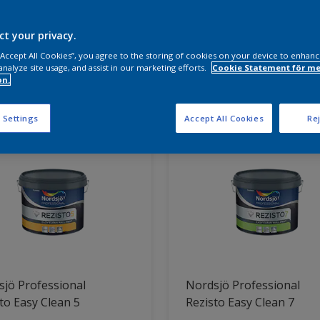
a produkter behöver du?
ct your privacy.
 “Accept All Cookies”, you agree to the storing of cookies on your device to enhanc
analyze site usage, and assist in our marketing efforts.
Cookie Statement för me
on.
ter hittade
 Settings
Accept All Cookies
Rej
jö Professional
Nordsjö Professional
to Easy Clean 5
Rezisto Easy Clean 7