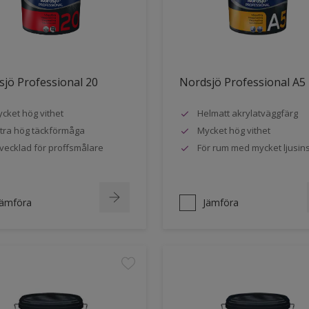
jö Professional 20
Nordsjö Professional A5
cket hög vithet
Helmatt akrylatväggfärg
tra hög täckförmåga
Mycket hög vithet
vecklad för proffsmålare
För rum med mycket ljusin
Jämföra
Jämföra