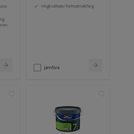
jusa
Högkvalitativ helmatt takfärg
ng:
erän
Jämföra