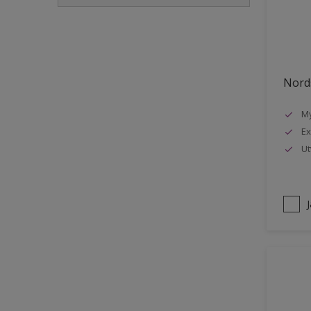
Golvlist
Icke-järnmetaller
Metall
Nords
Möbler
My
Painted surfaces
Ex
Plattor
Ut
Puts och betong
Radiatorer
Räcken
Skåp
Småmöbler
Snickeri, list och trädetaljer
Staket