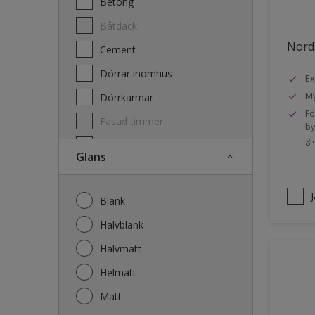
Betong
Båtdäck
Nords
Cement
Dörrar inomhus
Ex
My
Dörrkarmar
Fö
Fasad timmer
by
gl
Fasad trä
Glans
Fönster
Fönsterkarmar
Blank
Galvaniserat stål
Halvblank
Garage
Halvmatt
Gips
Helmatt
Gjutet
Matt
Golv