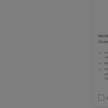
Nords
Grun
He
ta
My
Ef
jä
st