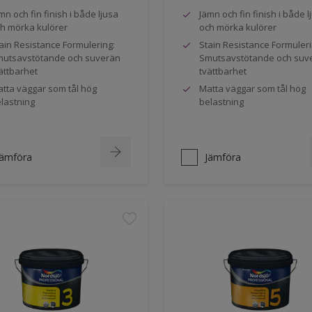
mn och fin finish i både ljusa
Jämn och fin finish i både l
h mörka kulörer
och mörka kulörer
ain Resistance Formulering:
Stain Resistance Formuleri
utsavstötande och suverän
Smutsavstötande och suv
ättbarhet
tvättbarhet
tta väggar som tål hög
Matta väggar som tål hög
lastning
belastning
Jämföra
Jämföra