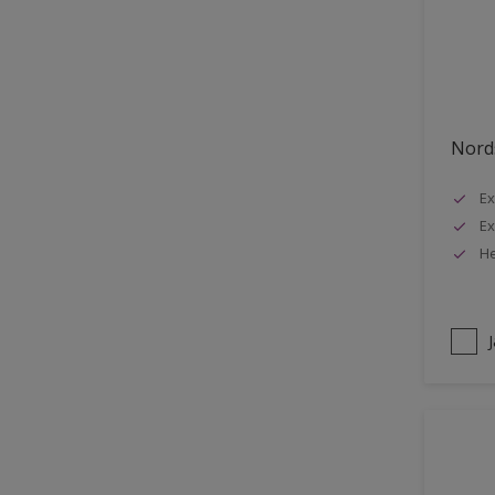
Stuck
Stål
Tak exteriör
Tak inomhus
Nords
Tapet
Ex
Terrass
Ex
Trappa
He
Trä
Trä panel
Träpanel inomhus
Utemöbler
Vägg inomhus
Ytterdörr