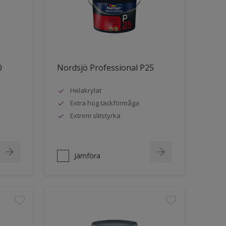
0
Nordsjö Professional P25
Helakrylat
Extra hög täckförmåga
Extrem slitstyrka
Jämföra