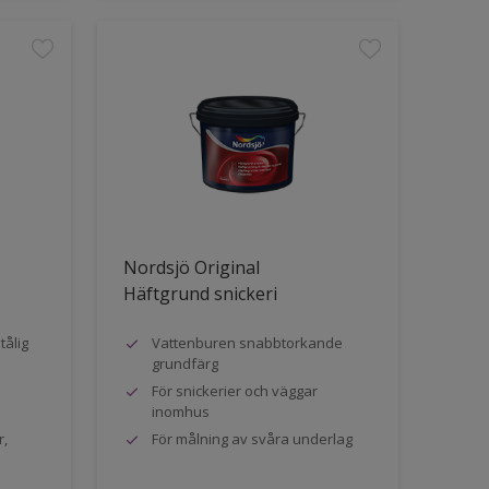
Nordsjö Original
Häftgrund snickeri
tålig
Vattenburen snabbtorkande
grundfärg
För snickerier och väggar
inomhus
r,
För målning av svåra underlag