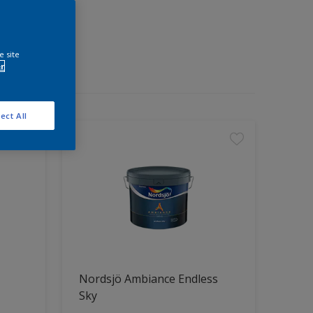
e site
r
ect All
Nordsjö Ambiance Endless
Sky